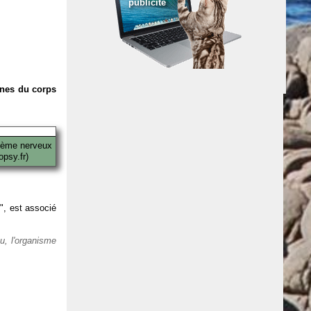
publicité
anes du corps
tème nerveux
psy.fr)
 ", est associé
eu, l'organisme