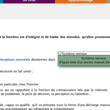
du chat
Apprentissage
la fonction est d'intégrer et de traiter des données, qu'elles provien
Système nerveux
récepteurs sensoriels
disséminés dans
(Figure tirée d'un ancien manuel d'é
écessité se fait sentir ;
en particulier chez l'homme ;
x qui se rapportent à la fonction de connaissance tels que la mémoire, l
on de problèmes, la prise de décision, la perception ou l'attention…
able, vague ou qualifié, qu'il se présente sous la forme d'une décharge massi
mes psychologiques qui influencent le comportement.