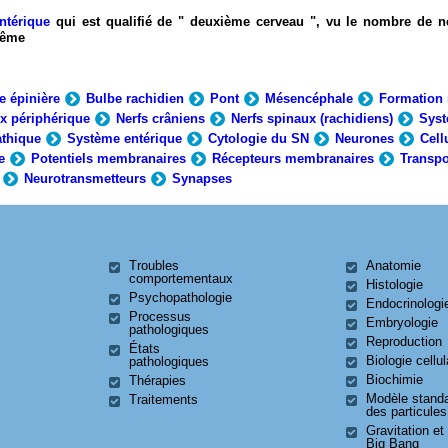
ntérique
qui est qualifié de " deuxième cerveau ", vu le nombre de n
-même
e épinière
Bulbe rachidien
Pont
Mésencéphale
Formation 
x périphérique
Nerfs crâniens
Nerfs spinaux (rachidiens)
Syst
thique
Système entérique
Cytologie du SN
Neurones
Cell
e
Potentiels membranaires
Récepteurs membranaires
Transpo
Neurotransmetteurs
Synapses
Troubles
Anatomie
comportementaux
Histologie
Psychopathologie
Endocrinologi
Processus
Embryologie
pathologiques
Reproduction
États
Biologie cellul
pathologiques
Biochimie
Thérapies
Modèle stand
Traitements
des particules
Gravitation et
Big Bang