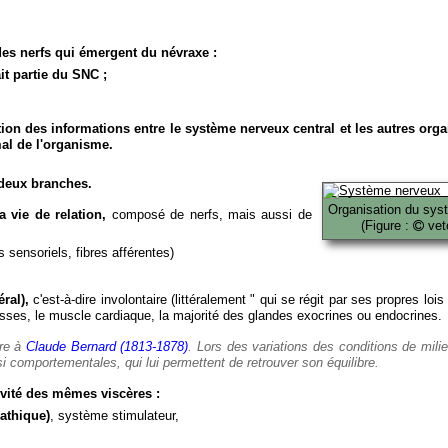
es nerfs qui émergent du névraxe :
it partie du SNC ;
ion des informations entre le système nerveux central et les autres org
al de l'organisme.
deux branches.
Organisation du sys
 vie de relation,
composé de nerfs, mais aussi de
(Figure :
veto
 sensoriels, fibres afférentes)
ral),
c'est-à-dire involontaire (littéralement " qui se régit par ses propres lois
es, le muscle cardiaque, la majorité des glandes exocrines ou endocrines.
ère à
Claude Bernard (1813-1878)
. Lors des variations des conditions de mili
i comportementales, qui lui permettent de retrouver son équilibre.
vité des mêmes viscères :
athique)
, système stimulateur,