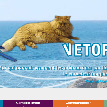
lui qui connait vraiment les animaux est par
le caractère uniqu
Konrad Lor
Comportement
Communication