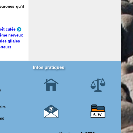
eurones qu'il
réticulée
ème nerveux
ules gliales
rteurs
Infos pratiques
e
aire
ard