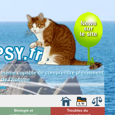
News
sur
le site
 là même capable de comprendre pleinement
e de l'homme
enz
Biologie et
Troubles du