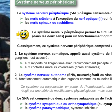
Système nerveux périphérique
Le
système nerveux périphérique
(SNP) désigne l'ensemble d
les
nerfs crâniens
à l'exception du
nerf optique (II)
qui fa
les
nerfs spinaux ou rachidiens
,
Le système nerveux périphérique permet la circulat
(dans les deux sens) pour un fonctionnement optim
Classiquement, ce système nerveux périphérique comprend 
1. Le système nerveux somatique, appelé aussi système de la
ganglions, est associé :
aux rapports de l'organisme avec l'environnement (récepteurs
aux contrôles moteurs volontaires (fibres efférentes).
2. Le
système nerveux autonome
(SNA, neurovégétatif ou viscé
du fonctionnement automatique des organes comme les muscles liss
Ce système est responsable, en partie, de l'homéostasie, ch
réagit par une série de modifications physiologiques, mais auss
Le SNA est composé de deux systèmes antagonistes de l'acti
le
système sympathique ou orthosympathique
(ou symp
le
système parasympathique
, système inhibiteur.