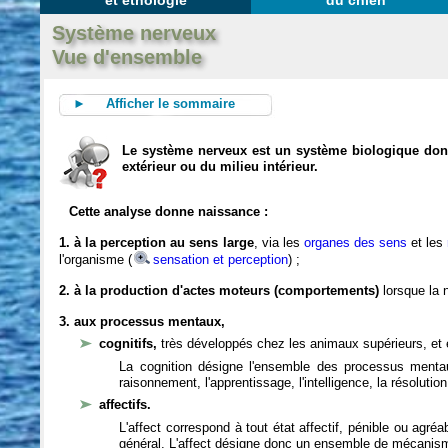
et éthologie
du chien
Système nerveux
Vue d'ensemble
► Afficher le sommaire
Le système nerveux est un système biologique dont 
extérieur ou du milieu intérieur.
Cette analyse donne naissance :
1. à la perception au sens large
, via les
organes des sens
et les
l'organisme (
sensation et perception
) ;
2. à la production d'actes moteurs (comportements)
lorsque la n
3. aux processus mentaux,
cognitifs,
très développés chez les animaux supérieurs, et 
La cognition désigne l'ensemble des processus mentau
raisonnement, l'apprentissage, l'intelligence, la résoluti
affectifs.
L'affect correspond à tout état affectif, pénible ou agré
général. L'affect désigne donc un ensemble de mécanis