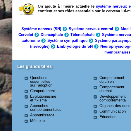
On ajoute à l'heure actuelle le
système nerveux e
contient et ses rôles essentiels sur le cerveau lui
Système nerveux (SN)
Système nerveux central
Moell
Cervelet
Diencéphale
Télencéphale
Système nerveu
autonome
Système sympathique
Système parasympa
(névroglie)
Embryologie du SN
Neurophysiologi
membranaires
Les grands titres
Questions
Comportement
essentielles
du chien
sur l'adoption
Comportement
Comportement
du chat
Évolutionnisme
Développement
et fixisme
comportemental
Approches
Organes des sens
comportementales
Communication
Apprentissage
Éducation
Mémoire