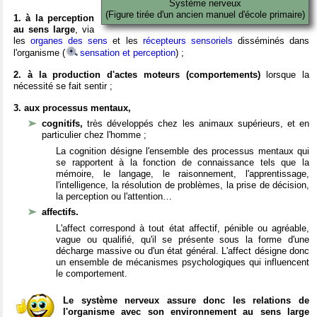
Système nerveux
(Figure tirée d'un ancien manuel d'école primaire)
1. à la perception
au sens large
, via
les
organes des sens
et les
récepteurs sensoriels
disséminés dans
l'organisme (
sensation et perception
) ;
2. à la production d'actes moteurs (comportements)
lorsque la
nécessité se fait sentir ;
3. aux processus mentaux,
cognitifs,
très développés chez les animaux supérieurs, et en
particulier chez l'homme ;
La cognition désigne l'ensemble des processus mentaux qui
se rapportent à la fonction de connaissance tels que la
mémoire, le langage, le raisonnement, l'apprentissage,
l'intelligence, la résolution de problèmes, la prise de décision,
la perception ou l'attention…
affectifs.
L'affect correspond à tout état affectif, pénible ou agréable,
vague ou qualifié, qu'il se présente sous la forme d'une
décharge massive ou d'un état général. L'affect désigne donc
un ensemble de mécanismes psychologiques qui influencent
le comportement.
Le système nerveux assure donc les relations de
l'organisme avec son environnement au sens large