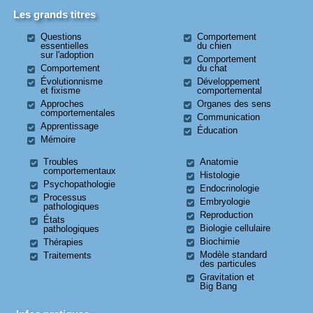
Les grands titres
Questions
Comportement
essentielles
du chien
sur l'adoption
Comportement
Comportement
du chat
Évolutionnisme
Développement
et fixisme
comportemental
Approches
Organes des sens
comportementales
Communication
Apprentissage
Éducation
Mémoire
Troubles
Anatomie
comportementaux
Histologie
Psychopathologie
Endocrinologie
Processus
Embryologie
pathologiques
Reproduction
États
Biologie cellulaire
pathologiques
Biochimie
Thérapies
Modèle standard
Traitements
des particules
Gravitation et
Big Bang