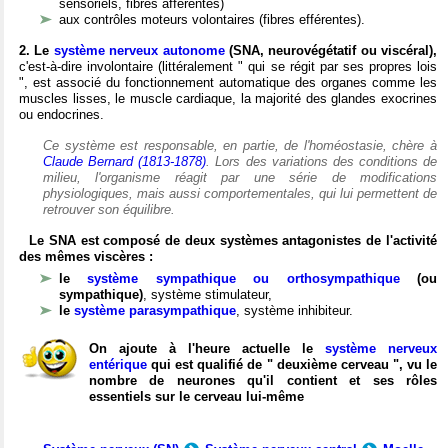
sensoriels, fibres afférentes)
aux contrôles moteurs volontaires (fibres efférentes).
2. Le
système nerveux autonome
(SNA, neurovégétatif ou viscéral),
c'est-à-dire involontaire (littéralement " qui se régit par ses propres lois
", est associé du fonctionnement automatique des organes comme les
muscles lisses, le muscle cardiaque, la majorité des glandes exocrines
ou endocrines.
Ce système est responsable, en partie, de l'homéostasie, chère à
Claude Bernard (1813-1878)
. Lors des variations des conditions de
milieu, l'organisme réagit par une série de modifications
physiologiques, mais aussi comportementales, qui lui permettent de
retrouver son équilibre.
Le SNA est composé de deux systèmes antagonistes de l'activité
des mêmes viscères :
le
système sympathique ou orthosympathique
(ou
sympathique)
, système stimulateur,
le
système parasympathique
, système inhibiteur.
On ajoute à l'heure actuelle le
système nerveux
entérique
qui est qualifié de " deuxième cerveau ", vu le
nombre de neurones qu'il contient et ses rôles
essentiels sur le cerveau lui-même