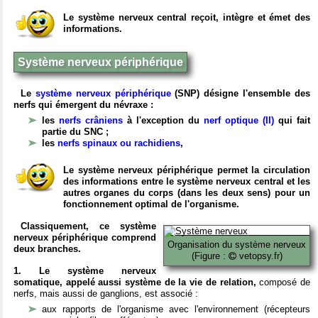
Le système nerveux central reçoit, intègre et émet des
informations.
Système nerveux périphérique
Le
système nerveux périphérique
(SNP) désigne l'ensemble des
nerfs qui émergent du névraxe :
les
nerfs crâniens
à l'exception du
nerf optique (II)
qui fait
partie du SNC ;
les
nerfs spinaux ou rachidiens
,
Le système nerveux périphérique permet la circulation
des informations entre le système nerveux central et les
autres organes du corps (dans les deux sens) pour un
fonctionnement optimal de l'organisme.
Classiquement, ce système
nerveux périphérique comprend
Organisation du système nerveux
deux branches.
(Figure :
vetopsy.fr)
1. Le système nerveux
somatique, appelé aussi système de la vie de relation,
composé de
nerfs, mais aussi de ganglions, est associé :
aux rapports de l'organisme avec l'environnement (récepteurs