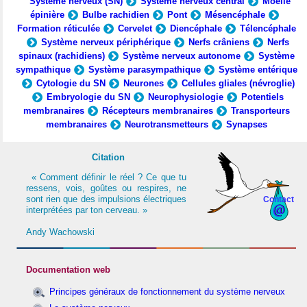
Système nerveux (SN)
Système nerveux central
Moelle
épinière
Bulbe rachidien
Pont
Mésencéphale
Formation réticulée
Cervelet
Diencéphale
Télencéphale
Système nerveux périphérique
Nerfs crâniens
Nerfs
spinaux (rachidiens)
Système nerveux autonome
Système
sympathique
Système parasympathique
Système entérique
Cytologie du SN
Neurones
Cellules gliales (névroglie)
Embryologie du SN
Neurophysiologie
Potentiels
membranaires
Récepteurs membranaires
Transporteurs
membranaires
Neurotransmetteurs
Synapses
Citation
« Comment définir le réel ? Ce que tu
ressens, vois, goûtes ou respires, ne
sont rien que des impulsions électriques
Contact
interprétées par ton cerveau. »
Andy Wachowski
Documentation web
Principes généraux de fonctionnement du système nerveux