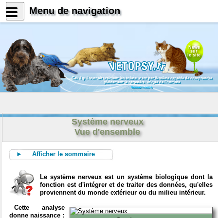
Menu de navigation
News
sur
le site
Celui qui connait vraiment les animaux est par là même capable de comprendre
pleinement le caractère unique de l'homme
Konrad Lorenz
Système nerveux
Vue d'ensemble
► Afficher le sommaire
Le système nerveux est un système biologique dont la
fonction est d'intégrer et de traiter des données, qu'elles
proviennent du monde extérieur ou du milieu intérieur.
Cette analyse
donne naissance :