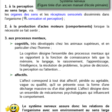
Système nerveux
(Figure tirée d'un ancien manuel d'école primaire)
1. à la perception
au sens large
, via
les
organes des sens
et les
récepteurs sensoriels
disséminés dans
l'organisme (
sensation et perception
) ;
2. à la production d'actes moteurs (comportements)
lorsque la
nécessité se fait sentir ;
3. aux processus mentaux,
cognitifs,
très développés chez les animaux supérieurs, et en
particulier chez l'homme ;
La cognition désigne l'ensemble des processus mentaux qui
se rapportent à la fonction de connaissance tels que la
mémoire, le langage, le raisonnement, l'apprentissage,
l'intelligence, la résolution de problèmes, la prise de décision,
la perception ou l'attention…
affectifs.
L'affect correspond à tout état affectif, pénible ou agréable,
vague ou qualifié, qu'il se présente sous la forme d'une
décharge massive ou d'un état général. L'affect désigne donc
un ensemble de mécanismes psychologiques qui influencent
le comportement.
Le système nerveux assure donc les relations de
l'organisme avec son environnement au sens large