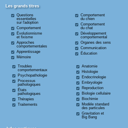
Les grands titres
Questions
Comportement
essentielles
du chien
sur l'adoption
Comportement
Comportement
du chat
Évolutionnisme
Développement
et fixisme
comportemental
Approches
Organes des sens
comportementales
Communication
Apprentissage
Éducation
Mémoire
Troubles
Anatomie
comportementaux
Histologie
Psychopathologie
Endocrinologie
Processus
Embryologie
pathologiques
Reproduction
États
Biologie cellulaire
pathologiques
Biochimie
Thérapies
Modèle standard
Traitements
des particules
Gravitation et
Big Bang