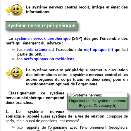
Le système nerveux central reçoit, intègre et émet des
informations.
Système nerveux périphérique
Le
système nerveux périphérique
(SNP) désigne l'ensemble des
nerfs qui émergent du névraxe :
les
nerfs crâniens
à l'exception du
nerf optique (II)
qui fait
partie du SNC ;
les
nerfs spinaux ou rachidiens
,
Le système nerveux périphérique permet la circulation
des informations entre le système nerveux central et les
autres organes du corps (dans les deux sens) pour un
fonctionnement optimal de l'organisme.
Classiquement, ce système
nerveux périphérique comprend
Organisation du système nerveux
deux branches.
(Figure :
vetopsy.fr)
1. Le système nerveux
somatique, appelé aussi système de la vie de relation,
composé de
nerfs, mais aussi de ganglions, est associé :
aux rapports de l'organisme avec l'environnement (récepteurs