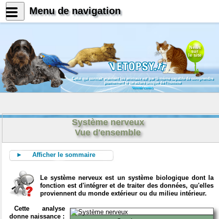
Menu de navigation
News
sur
le site
Celui qui connait vraiment les animaux est par là même capable de comprendre
pleinement le caractère unique de l'homme
Konrad Lorenz
Système nerveux
Vue d'ensemble
► Afficher le sommaire
Le système nerveux est un système biologique dont la
fonction est d'intégrer et de traiter des données, qu'elles
proviennent du monde extérieur ou du milieu intérieur.
Cette analyse
donne naissance :