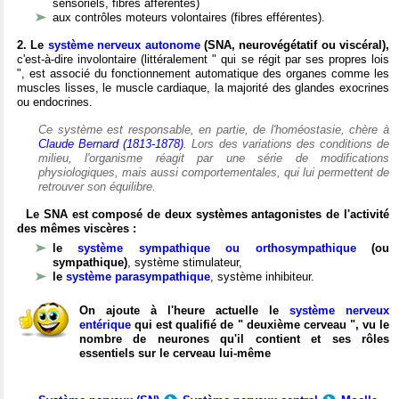
sensoriels, fibres afférentes)
aux contrôles moteurs volontaires (fibres efférentes).
2. Le
système nerveux autonome
(SNA, neurovégétatif ou viscéral),
c'est-à-dire involontaire (littéralement " qui se régit par ses propres lois
", est associé du fonctionnement automatique des organes comme les
muscles lisses, le muscle cardiaque, la majorité des glandes exocrines
ou endocrines.
Ce système est responsable, en partie, de l'homéostasie, chère à
Claude Bernard (1813-1878)
. Lors des variations des conditions de
milieu, l'organisme réagit par une série de modifications
physiologiques, mais aussi comportementales, qui lui permettent de
retrouver son équilibre.
Le SNA est composé de deux systèmes antagonistes de l'activité
des mêmes viscères :
le
système sympathique ou orthosympathique
(ou
sympathique)
, système stimulateur,
le
système parasympathique
, système inhibiteur.
On ajoute à l'heure actuelle le
système nerveux
entérique
qui est qualifié de " deuxième cerveau ", vu le
nombre de neurones qu'il contient et ses rôles
essentiels sur le cerveau lui-même