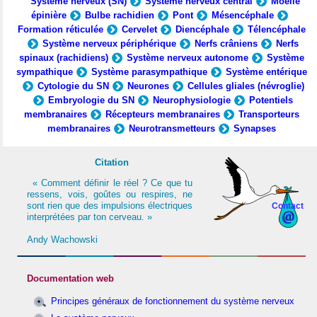
Système nerveux (SN)
Système nerveux central
Moelle
épinière
Bulbe rachidien
Pont
Mésencéphale
Formation réticulée
Cervelet
Diencéphale
Télencéphale
Système nerveux périphérique
Nerfs crâniens
Nerfs
spinaux (rachidiens)
Système nerveux autonome
Système
sympathique
Système parasympathique
Système entérique
Cytologie du SN
Neurones
Cellules gliales (névroglie)
Embryologie du SN
Neurophysiologie
Potentiels
membranaires
Récepteurs membranaires
Transporteurs
membranaires
Neurotransmetteurs
Synapses
Citation
« Comment définir le réel ? Ce que tu
ressens, vois, goûtes ou respires, ne
sont rien que des impulsions électriques
Contact
interprétées par ton cerveau. »
Andy Wachowski
Documentation web
Principes généraux de fonctionnement du système nerveux