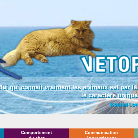
lui qui connait vraiment les animaux est par
le caractère uniqu
Konrad Lor
Comportement
Communication