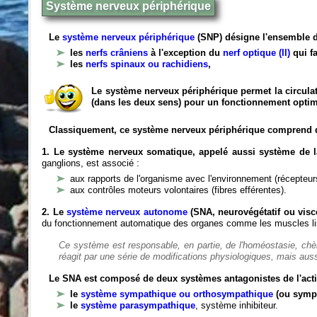
Système nerveux périphérique
Le
système nerveux périphérique
(SNP) désigne l'ensemble d
les
nerfs crâniens
à l'exception du
nerf optique (II)
qui fa
les
nerfs spinaux ou rachidiens
,
Le système nerveux périphérique permet la circulat
(dans les deux sens) pour un fonctionnement optim
Classiquement, ce système nerveux périphérique comprend 
1. Le système nerveux somatique, appelé aussi système de la
ganglions, est associé :
aux rapports de l'organisme avec l'environnement (récepteurs
aux contrôles moteurs volontaires (fibres efférentes).
2. Le
système nerveux autonome
(SNA, neurovégétatif ou viscé
du fonctionnement automatique des organes comme les muscles liss
Ce système est responsable, en partie, de l'homéostasie, ch
réagit par une série de modifications physiologiques, mais auss
Le SNA est composé de deux systèmes antagonistes de l'acti
le
système sympathique ou orthosympathique
(ou symp
le
système parasympathique
, système inhibiteur.