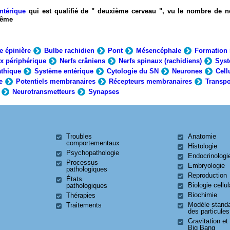
ntérique
qui est qualifié de " deuxième cerveau ", vu le nombre de n
-même
e épinière
Bulbe rachidien
Pont
Mésencéphale
Formation 
x périphérique
Nerfs crâniens
Nerfs spinaux (rachidiens)
Syst
thique
Système entérique
Cytologie du SN
Neurones
Cell
e
Potentiels membranaires
Récepteurs membranaires
Transpo
Neurotransmetteurs
Synapses
Troubles
Anatomie
comportementaux
Histologie
Psychopathologie
Endocrinologi
Processus
Embryologie
pathologiques
Reproduction
États
Biologie cellul
pathologiques
Biochimie
Thérapies
Modèle stand
Traitements
des particules
Gravitation et
Big Bang