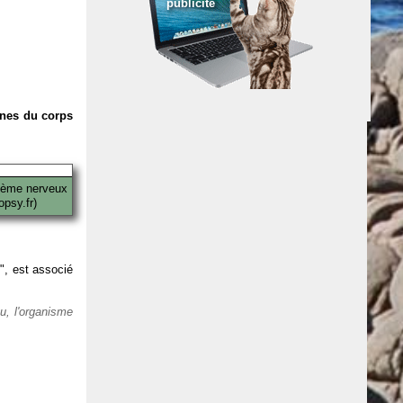
publicité
anes du corps
tème nerveux
psy.fr)
 ", est associé
eu, l'organisme