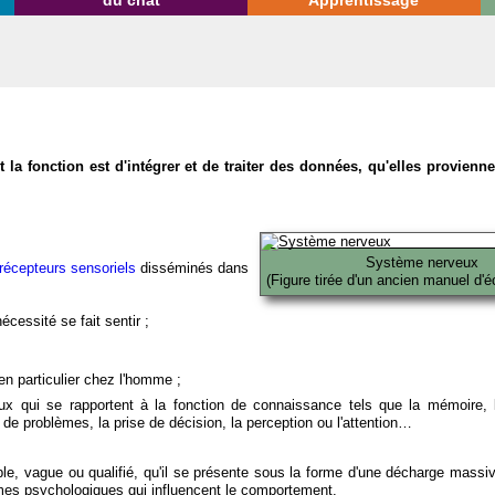
du chat
Apprentissage
la fonction est d'intégrer et de traiter des données, qu'elles provien
Système nerveux
récepteurs sensoriels
disséminés dans
(Figure tirée d'un ancien manuel d'é
écessité se fait sentir ;
en particulier chez l'homme ;
x qui se rapportent à la fonction de connaissance tels que la mémoire, l
on de problèmes, la prise de décision, la perception ou l'attention…
able, vague ou qualifié, qu'il se présente sous la forme d'une décharge massi
mes psychologiques qui influencent le comportement.