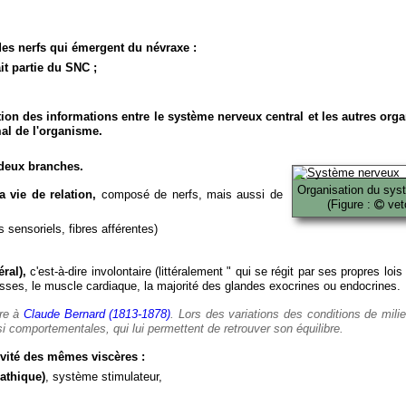
es nerfs qui émergent du névraxe :
it partie du SNC ;
ion des informations entre le système nerveux central et les autres org
al de l'organisme.
deux branches.
Organisation du sys
 vie de relation,
composé de nerfs, mais aussi de
(Figure :
veto
 sensoriels, fibres afférentes)
ral),
c'est-à-dire involontaire (littéralement " qui se régit par ses propres lois
es, le muscle cardiaque, la majorité des glandes exocrines ou endocrines.
ère à
Claude Bernard (1813-1878)
. Lors des variations des conditions de mili
i comportementales, qui lui permettent de retrouver son équilibre.
vité des mêmes viscères :
athique)
, système stimulateur,