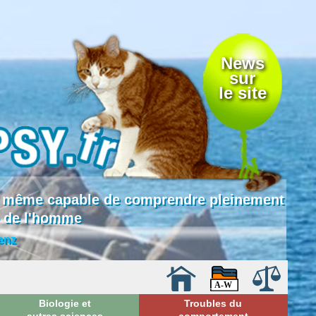
News
sur
le site
 là même capable de comprendre pleinement
e de l'homme
enz
Biologie et
Troubles du