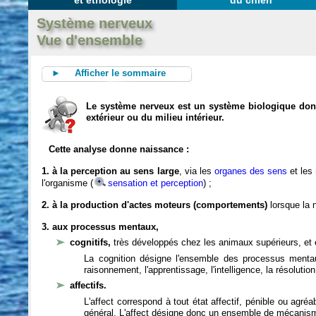
et éthologie
du chien
Système nerveux
Vue d'ensemble
► Afficher le sommaire
Le système nerveux est un système biologique dont 
extérieur ou du milieu intérieur.
Cette analyse donne naissance :
1. à la perception au sens large
, via les
organes des sens
et les
l'organisme (
sensation et perception
) ;
2. à la production d'actes moteurs (comportements)
lorsque la n
3. aux processus mentaux,
cognitifs,
très développés chez les animaux supérieurs, et 
La cognition désigne l'ensemble des processus mentau
raisonnement, l'apprentissage, l'intelligence, la résoluti
affectifs.
L'affect correspond à tout état affectif, pénible ou agré
général. L'affect désigne donc un ensemble de mécanis