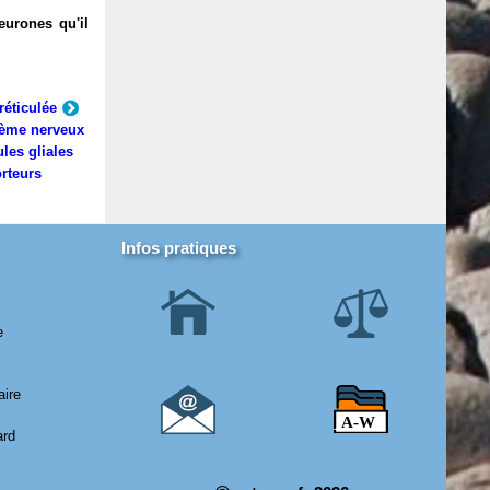
eurones qu'il
réticulée
ème nerveux
ules gliales
rteurs
Infos pratiques
e
aire
ard