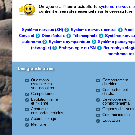
On ajoute à l'heure actuelle le
système nerveux e
contient et ses rôles essentiels sur le cerveau lui
Système nerveux (SN)
Système nerveux central
Moell
Cervelet
Diencéphale
Télencéphale
Système nerveu
autonome
Système sympathique
Système parasympa
(névroglie)
Embryologie du SN
Neurophysiologi
membranaires
Les grands titres
Questions
Comportement
essentielles
du chien
sur l'adoption
Comportement
Comportement
du chat
Évolutionnisme
Développement
et fixisme
comportemental
Approches
Organes des sens
comportementales
Communication
Apprentissage
Éducation
Mémoire