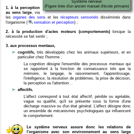
Système nerveux
(Figure tirée d'un ancien manuel d'école primaire)
1. à la perception
au sens large
, via
les
organes des sens
et les
récepteurs sensoriels
disséminés dans
l'organisme (
sensation et perception
) ;
2. à la production d'actes moteurs (comportements)
lorsque la
nécessité se fait sentir ;
3. aux processus mentaux,
cognitifs,
très développés chez les animaux supérieurs, et en
particulier chez l'homme ;
La cognition désigne l'ensemble des processus mentaux qui
se rapportent à la fonction de connaissance tels que la
mémoire, le langage, le raisonnement, l'apprentissage,
l'intelligence, la résolution de problèmes, la prise de décision,
la perception ou l'attention…
affectifs.
L'affect correspond à tout état affectif, pénible ou agréable,
vague ou qualifié, qu'il se présente sous la forme d'une
décharge massive ou d'un état général. L'affect désigne donc
un ensemble de mécanismes psychologiques qui influencent
le comportement.
Le système nerveux assure donc les relations de
l'organisme avec son environnement au sens large