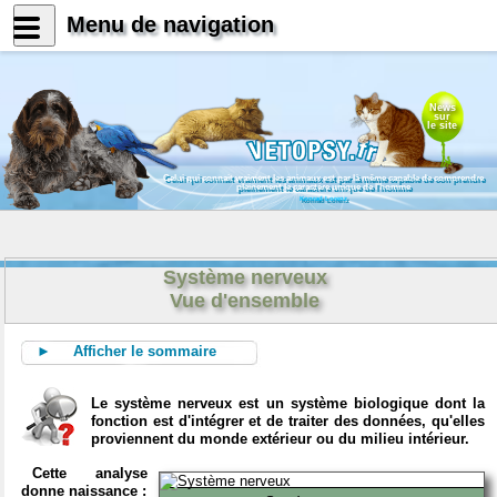
Menu de navigation
News
sur
le site
Celui qui connait vraiment les animaux est par là même capable de comprendre
pleinement le caractère unique de l'homme
Konrad Lorenz
Système nerveux
Vue d'ensemble
► Afficher le sommaire
Le système nerveux est un système biologique dont la
fonction est d'intégrer et de traiter des données, qu'elles
proviennent du monde extérieur ou du milieu intérieur.
Cette analyse
donne naissance :