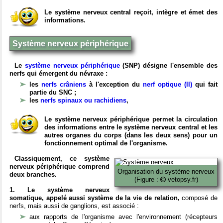
Le système nerveux central reçoit, intègre et émet des
informations.
Système nerveux périphérique
Le
système nerveux périphérique
(SNP) désigne l'ensemble des
nerfs qui émergent du névraxe :
les
nerfs crâniens
à l'exception du
nerf optique (II)
qui fait
partie du SNC ;
les
nerfs spinaux ou rachidiens
,
Le système nerveux périphérique permet la circulation
des informations entre le système nerveux central et les
autres organes du corps (dans les deux sens) pour un
fonctionnement optimal de l'organisme.
Classiquement, ce système
nerveux périphérique comprend
Organisation du système nerveux
deux branches.
(Figure :
vetopsy.fr)
1. Le système nerveux
somatique, appelé aussi système de la vie de relation,
composé de
nerfs, mais aussi de ganglions, est associé :
aux rapports de l'organisme avec l'environnement (récepteurs