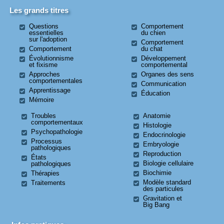
Les grands titres
Questions
Comportement
essentielles
du chien
sur l'adoption
Comportement
Comportement
du chat
Évolutionnisme
Développement
et fixisme
comportemental
Approches
Organes des sens
comportementales
Communication
Apprentissage
Éducation
Mémoire
Troubles
Anatomie
comportementaux
Histologie
Psychopathologie
Endocrinologie
Processus
Embryologie
pathologiques
Reproduction
États
Biologie cellulaire
pathologiques
Biochimie
Thérapies
Modèle standard
Traitements
des particules
Gravitation et
Big Bang