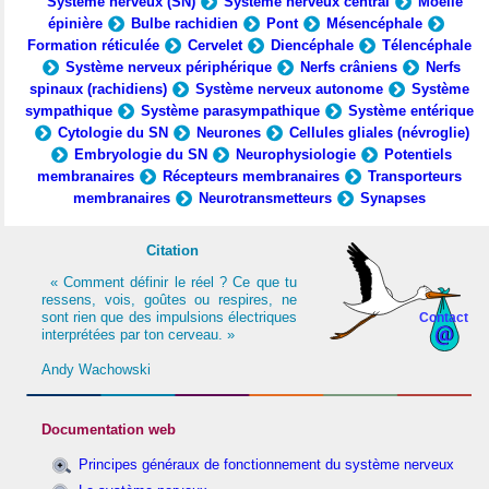
Système nerveux (SN)
Système nerveux central
Moelle
épinière
Bulbe rachidien
Pont
Mésencéphale
Formation réticulée
Cervelet
Diencéphale
Télencéphale
Système nerveux périphérique
Nerfs crâniens
Nerfs
spinaux (rachidiens)
Système nerveux autonome
Système
sympathique
Système parasympathique
Système entérique
Cytologie du SN
Neurones
Cellules gliales (névroglie)
Embryologie du SN
Neurophysiologie
Potentiels
membranaires
Récepteurs membranaires
Transporteurs
membranaires
Neurotransmetteurs
Synapses
Citation
« Comment définir le réel ? Ce que tu
ressens, vois, goûtes ou respires, ne
sont rien que des impulsions électriques
Contact
interprétées par ton cerveau. »
Andy Wachowski
Documentation web
Principes généraux de fonctionnement du système nerveux