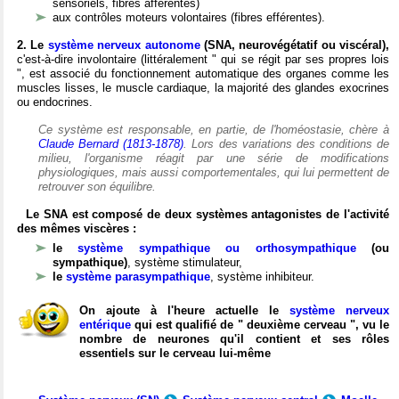
sensoriels, fibres afférentes)
aux contrôles moteurs volontaires (fibres efférentes).
2. Le
système nerveux autonome
(SNA, neurovégétatif ou viscéral),
c'est-à-dire involontaire (littéralement " qui se régit par ses propres lois
", est associé du fonctionnement automatique des organes comme les
muscles lisses, le muscle cardiaque, la majorité des glandes exocrines
ou endocrines.
Ce système est responsable, en partie, de l'homéostasie, chère à
Claude Bernard (1813-1878)
. Lors des variations des conditions de
milieu, l'organisme réagit par une série de modifications
physiologiques, mais aussi comportementales, qui lui permettent de
retrouver son équilibre.
Le SNA est composé de deux systèmes antagonistes de l'activité
des mêmes viscères :
le
système sympathique ou orthosympathique
(ou
sympathique)
, système stimulateur,
le
système parasympathique
, système inhibiteur.
On ajoute à l'heure actuelle le
système nerveux
entérique
qui est qualifié de " deuxième cerveau ", vu le
nombre de neurones qu'il contient et ses rôles
essentiels sur le cerveau lui-même