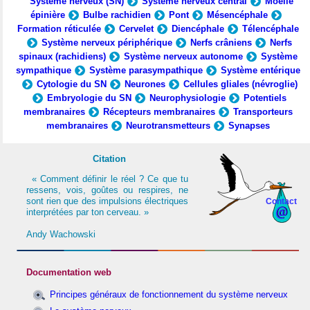
Système nerveux (SN)
Système nerveux central
Moelle
épinière
Bulbe rachidien
Pont
Mésencéphale
Formation réticulée
Cervelet
Diencéphale
Télencéphale
Système nerveux périphérique
Nerfs crâniens
Nerfs
spinaux (rachidiens)
Système nerveux autonome
Système
sympathique
Système parasympathique
Système entérique
Cytologie du SN
Neurones
Cellules gliales (névroglie)
Embryologie du SN
Neurophysiologie
Potentiels
membranaires
Récepteurs membranaires
Transporteurs
membranaires
Neurotransmetteurs
Synapses
Citation
« Comment définir le réel ? Ce que tu
ressens, vois, goûtes ou respires, ne
sont rien que des impulsions électriques
Contact
interprétées par ton cerveau. »
Andy Wachowski
Documentation web
Principes généraux de fonctionnement du système nerveux