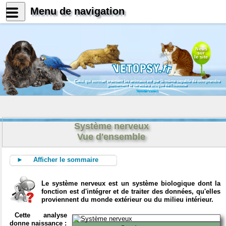
Menu de navigation
News
sur
le site
Celui qui connait vraiment les animaux est par là même capable de comprendre
pleinement le caractère unique de l'homme
Konrad Lorenz
Système nerveux
Vue d'ensemble
► Afficher le sommaire
Le système nerveux est un système biologique dont la
fonction est d'intégrer et de traiter des données, qu'elles
proviennent du monde extérieur ou du milieu intérieur.
Cette analyse
donne naissance :