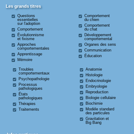
Les grands titres
Questions
Comportement
essentielles
du chien
sur l'adoption
Comportement
Comportement
du chat
Évolutionnisme
Développement
et fixisme
comportemental
Approches
Organes des sens
comportementales
Communication
Apprentissage
Éducation
Mémoire
Troubles
Anatomie
comportementaux
Histologie
Psychopathologie
Endocrinologie
Processus
Embryologie
pathologiques
Reproduction
États
Biologie cellulaire
pathologiques
Biochimie
Thérapies
Modèle standard
Traitements
des particules
Gravitation et
Big Bang