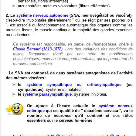
sensoriels, fibres afférentes)
aux contrôles moteurs volontaires (fibres efférentes).
2. Le
système nerveux autonome
(SNA, neurovégétatif ou viscéral),
c'est-à-dire involontaire (littéralement " qui se régit par ses propres lois
", est associé du fonctionnement automatique des organes comme les
muscles lisses, le muscle cardiaque, la majorité des glandes exocrines
ou endocrines.
Ce système est responsable, en partie, de l'homéostasie, chère à
Claude Bernard (1813-1878)
. Lors des variations des conditions de
milieu, l'organisme réagit par une série de modifications
physiologiques, mais aussi comportementales, qui lui permettent de
retrouver son équilibre.
Le SNA est composé de deux systèmes antagonistes de l'activité
des mêmes viscères :
le
système sympathique ou orthosympathique
(ou
sympathique)
, système stimulateur,
le
système parasympathique
, système inhibiteur.
On ajoute à l'heure actuelle le
système nerveux
entérique
qui est qualifié de " deuxième cerveau ", vu le
nombre de neurones qu'il contient et ses rôles
essentiels sur le cerveau lui-même