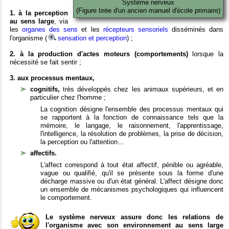
Système nerveux
(Figure tirée d'un ancien manuel d'école primaire)
1. à la perception
au sens large
, via
les
organes des sens
et les
récepteurs sensoriels
disséminés dans
l'organisme (
sensation et perception
) ;
2. à la production d'actes moteurs (comportements)
lorsque la
nécessité se fait sentir ;
3. aux processus mentaux,
cognitifs,
très développés chez les animaux supérieurs, et en
particulier chez l'homme ;
La cognition désigne l'ensemble des processus mentaux qui
se rapportent à la fonction de connaissance tels que la
mémoire, le langage, le raisonnement, l'apprentissage,
l'intelligence, la résolution de problèmes, la prise de décision,
la perception ou l'attention…
affectifs.
L'affect correspond à tout état affectif, pénible ou agréable,
vague ou qualifié, qu'il se présente sous la forme d'une
décharge massive ou d'un état général. L'affect désigne donc
un ensemble de mécanismes psychologiques qui influencent
le comportement.
Le système nerveux assure donc les relations de
l'organisme avec son environnement au sens large