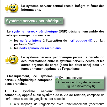
Le système nerveux central reçoit, intègre et émet des
informations.
Système nerveux périphérique
Le
système nerveux périphérique
(SNP) désigne l'ensemble des
nerfs qui émergent du névraxe :
les
nerfs crâniens
à l'exception du
nerf optique (II)
qui fait
partie du SNC ;
les
nerfs spinaux ou rachidiens
,
Le système nerveux périphérique permet la circulation
des informations entre le système nerveux central et les
autres organes du corps (dans les deux sens) pour un
fonctionnement optimal de l'organisme.
Classiquement, ce système
nerveux périphérique comprend
Organisation du système nerveux
deux branches.
(Figure :
vetopsy.fr)
1. Le système nerveux
somatique, appelé aussi système de la vie de relation,
composé de
nerfs, mais aussi de ganglions, est associé :
aux rapports de l'organisme avec l'environnement (récepteurs