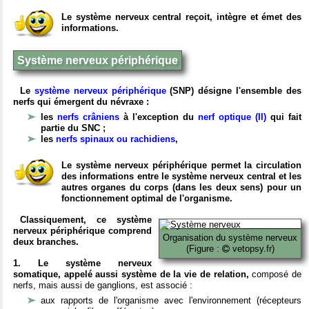
Le système nerveux central reçoit, intègre et émet des
informations.
Système nerveux périphérique
Le
système nerveux périphérique
(SNP) désigne l'ensemble des
nerfs qui émergent du névraxe :
les
nerfs crâniens
à l'exception du
nerf optique (II)
qui fait
partie du SNC ;
les
nerfs spinaux ou rachidiens
,
Le système nerveux périphérique permet la circulation
des informations entre le système nerveux central et les
autres organes du corps (dans les deux sens) pour un
fonctionnement optimal de l'organisme.
Classiquement, ce système
nerveux périphérique comprend
Organisation du système nerveux
deux branches.
(Figure :
vetopsy.fr)
1. Le système nerveux
somatique, appelé aussi système de la vie de relation,
composé de
nerfs, mais aussi de ganglions, est associé :
aux rapports de l'organisme avec l'environnement (récepteurs