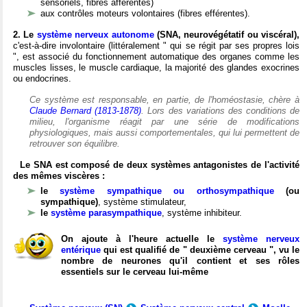
sensoriels, fibres afférentes)
aux contrôles moteurs volontaires (fibres efférentes).
2. Le
système nerveux autonome
(SNA, neurovégétatif ou viscéral),
c'est-à-dire involontaire (littéralement " qui se régit par ses propres lois
", est associé du fonctionnement automatique des organes comme les
muscles lisses, le muscle cardiaque, la majorité des glandes exocrines
ou endocrines.
Ce système est responsable, en partie, de l'homéostasie, chère à
Claude Bernard (1813-1878)
. Lors des variations des conditions de
milieu, l'organisme réagit par une série de modifications
physiologiques, mais aussi comportementales, qui lui permettent de
retrouver son équilibre.
Le SNA est composé de deux systèmes antagonistes de l'activité
des mêmes viscères :
le
système sympathique ou orthosympathique
(ou
sympathique)
, système stimulateur,
le
système parasympathique
, système inhibiteur.
On ajoute à l'heure actuelle le
système nerveux
entérique
qui est qualifié de " deuxième cerveau ", vu le
nombre de neurones qu'il contient et ses rôles
essentiels sur le cerveau lui-même