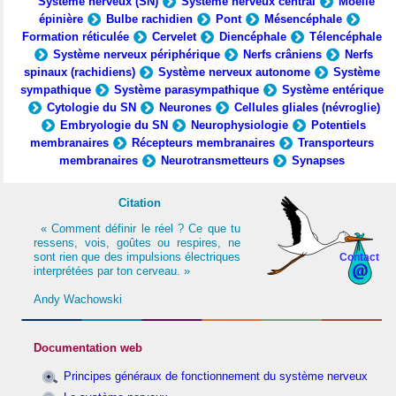
Système nerveux (SN)
Système nerveux central
Moelle
épinière
Bulbe rachidien
Pont
Mésencéphale
Formation réticulée
Cervelet
Diencéphale
Télencéphale
Système nerveux périphérique
Nerfs crâniens
Nerfs
spinaux (rachidiens)
Système nerveux autonome
Système
sympathique
Système parasympathique
Système entérique
Cytologie du SN
Neurones
Cellules gliales (névroglie)
Embryologie du SN
Neurophysiologie
Potentiels
membranaires
Récepteurs membranaires
Transporteurs
membranaires
Neurotransmetteurs
Synapses
Citation
« Comment définir le réel ? Ce que tu
ressens, vois, goûtes ou respires, ne
sont rien que des impulsions électriques
Contact
interprétées par ton cerveau. »
Andy Wachowski
Documentation web
Principes généraux de fonctionnement du système nerveux