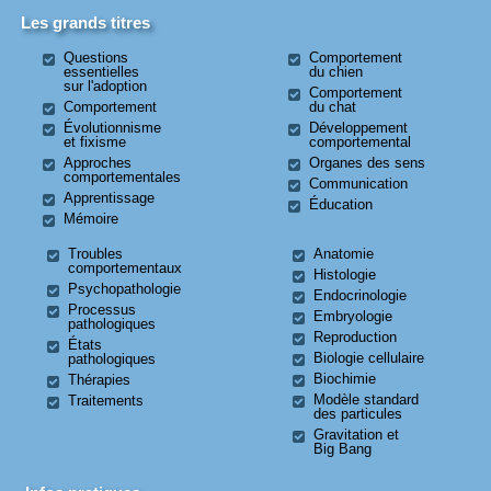
Les grands titres
Questions
Comportement
essentielles
du chien
sur l'adoption
Comportement
Comportement
du chat
Évolutionnisme
Développement
et fixisme
comportemental
Approches
Organes des sens
comportementales
Communication
Apprentissage
Éducation
Mémoire
Troubles
Anatomie
comportementaux
Histologie
Psychopathologie
Endocrinologie
Processus
Embryologie
pathologiques
Reproduction
États
Biologie cellulaire
pathologiques
Biochimie
Thérapies
Modèle standard
Traitements
des particules
Gravitation et
Big Bang