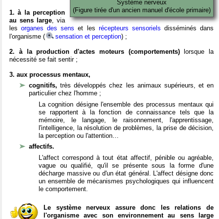
Système nerveux
(Figure tirée d'un ancien manuel d'école primaire)
1. à la perception
au sens large
, via
les
organes des sens
et les
récepteurs sensoriels
disséminés dans
l'organisme (
sensation et perception
) ;
2. à la production d'actes moteurs (comportements)
lorsque la
nécessité se fait sentir ;
3. aux processus mentaux,
cognitifs,
très développés chez les animaux supérieurs, et en
particulier chez l'homme ;
La cognition désigne l'ensemble des processus mentaux qui
se rapportent à la fonction de connaissance tels que la
mémoire, le langage, le raisonnement, l'apprentissage,
l'intelligence, la résolution de problèmes, la prise de décision,
la perception ou l'attention…
affectifs.
L'affect correspond à tout état affectif, pénible ou agréable,
vague ou qualifié, qu'il se présente sous la forme d'une
décharge massive ou d'un état général. L'affect désigne donc
un ensemble de mécanismes psychologiques qui influencent
le comportement.
Le système nerveux assure donc les relations de
l'organisme avec son environnement au sens large