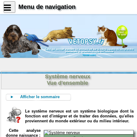
Menu de navigation
News
sur
le site
Celui qui connait vraiment les animaux est par là même capable de comprendre
pleinement le caractère unique de l'homme
Konrad Lorenz
Système nerveux
Vue d'ensemble
► Afficher le sommaire
Le système nerveux est un système biologique dont la
fonction est d'intégrer et de traiter des données, qu'elles
proviennent du monde extérieur ou du milieu intérieur.
Cette analyse
donne naissance :