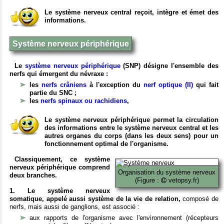
Le système nerveux central reçoit, intègre et émet des
informations.
Système nerveux périphérique
Le
système nerveux périphérique
(SNP) désigne l'ensemble des
nerfs qui émergent du névraxe :
les
nerfs crâniens
à l'exception du
nerf optique (II)
qui fait
partie du SNC ;
les
nerfs spinaux ou rachidiens
,
Le système nerveux périphérique permet la circulation
des informations entre le système nerveux central et les
autres organes du corps (dans les deux sens) pour un
fonctionnement optimal de l'organisme.
Classiquement, ce système
nerveux périphérique comprend
Organisation du système nerveux
deux branches.
(Figure :
vetopsy.fr)
1. Le système nerveux
somatique, appelé aussi système de la vie de relation,
composé de
nerfs, mais aussi de ganglions, est associé :
aux rapports de l'organisme avec l'environnement (récepteurs