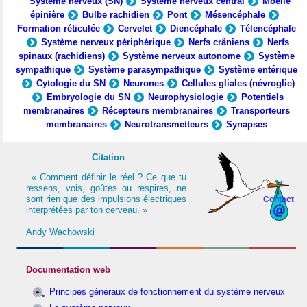
Système nerveux (SN)
Système nerveux central
Moelle
épinière
Bulbe rachidien
Pont
Mésencéphale
Formation réticulée
Cervelet
Diencéphale
Télencéphale
Système nerveux périphérique
Nerfs crâniens
Nerfs
spinaux (rachidiens)
Système nerveux autonome
Système
sympathique
Système parasympathique
Système entérique
Cytologie du SN
Neurones
Cellules gliales (névroglie)
Embryologie du SN
Neurophysiologie
Potentiels
membranaires
Récepteurs membranaires
Transporteurs
membranaires
Neurotransmetteurs
Synapses
Citation
« Comment définir le réel ? Ce que tu
ressens, vois, goûtes ou respires, ne
sont rien que des impulsions électriques
Contact
interprétées par ton cerveau. »
Andy Wachowski
Documentation web
Principes généraux de fonctionnement du système nerveux