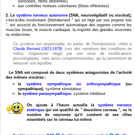
sensoriels, fibres afférentes)
aux contrôles moteurs volontaires (fibres efférentes).
2. Le
système nerveux autonome
(SNA, neurovégétatif ou viscéral),
c'est-à-dire involontaire (littéralement " qui se régit par ses propres lois
", est associé du fonctionnement automatique des organes comme les
muscles lisses, le muscle cardiaque, la majorité des glandes exocrines
ou endocrines.
Ce système est responsable, en partie, de l'homéostasie, chère à
Claude Bernard (1813-1878)
. Lors des variations des conditions de
milieu, l'organisme réagit par une série de modifications
physiologiques, mais aussi comportementales, qui lui permettent de
retrouver son équilibre.
Le SNA est composé de deux systèmes antagonistes de l'activité
des mêmes viscères :
le
système sympathique ou orthosympathique
(ou
sympathique)
, système stimulateur,
le
système parasympathique
, système inhibiteur.
On ajoute à l'heure actuelle le
système nerveux
entérique
qui est qualifié de " deuxième cerveau ", vu le
nombre de neurones qu'il contient et ses rôles
essentiels sur le cerveau lui-même