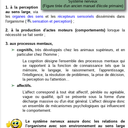
Système nerveux
(Figure tirée d'un ancien manuel d'école primaire)
1. à la perception
au sens large
, via
les
organes des sens
et les
récepteurs sensoriels
disséminés dans
l'organisme (
sensation et perception
) ;
2. à la production d'actes moteurs (comportements)
lorsque la
nécessité se fait sentir ;
3. aux processus mentaux,
cognitifs,
très développés chez les animaux supérieurs, et en
particulier chez l'homme ;
La cognition désigne l'ensemble des processus mentaux qui
se rapportent à la fonction de connaissance tels que la
mémoire, le langage, le raisonnement, l'apprentissage,
l'intelligence, la résolution de problèmes, la prise de décision,
la perception ou l'attention…
affectifs.
L'affect correspond à tout état affectif, pénible ou agréable,
vague ou qualifié, qu'il se présente sous la forme d'une
décharge massive ou d'un état général. L'affect désigne donc
un ensemble de mécanismes psychologiques qui influencent
le comportement.
Le système nerveux assure donc les relations de
l'organisme avec son environnement au sens large