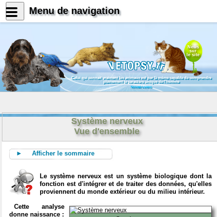
Menu de navigation
News
sur
le site
Celui qui connait vraiment les animaux est par là même capable de comprendre
pleinement le caractère unique de l'homme
Konrad Lorenz
Système nerveux
Vue d'ensemble
► Afficher le sommaire
Le système nerveux est un système biologique dont la
fonction est d'intégrer et de traiter des données, qu'elles
proviennent du monde extérieur ou du milieu intérieur.
Cette analyse
donne naissance :