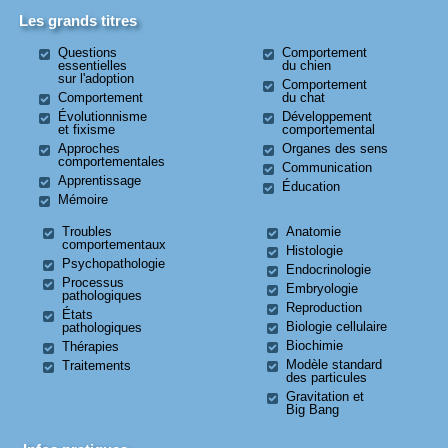
Les grands titres
Questions
Comportement
essentielles
du chien
sur l'adoption
Comportement
Comportement
du chat
Évolutionnisme
Développement
et fixisme
comportemental
Approches
Organes des sens
comportementales
Communication
Apprentissage
Éducation
Mémoire
Troubles
Anatomie
comportementaux
Histologie
Psychopathologie
Endocrinologie
Processus
Embryologie
pathologiques
Reproduction
États
Biologie cellulaire
pathologiques
Biochimie
Thérapies
Modèle standard
Traitements
des particules
Gravitation et
Big Bang