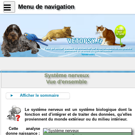
Menu de navigation
News
sur
le site
Celui qui connait vraiment les animaux est par là même capable de comprendre
pleinement le caractère unique de l'homme
Konrad Lorenz
Système nerveux
Vue d'ensemble
► Afficher le sommaire
Le système nerveux est un système biologique dont la
fonction est d'intégrer et de traiter des données, qu'elles
proviennent du monde extérieur ou du milieu intérieur.
Cette analyse
donne naissance :