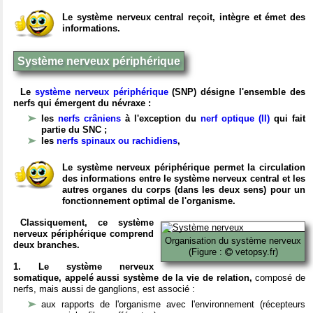
Le système nerveux central reçoit, intègre et émet des
informations.
Système nerveux périphérique
Le
système nerveux périphérique
(SNP) désigne l'ensemble des
nerfs qui émergent du névraxe :
les
nerfs crâniens
à l'exception du
nerf optique (II)
qui fait
partie du SNC ;
les
nerfs spinaux ou rachidiens
,
Le système nerveux périphérique permet la circulation
des informations entre le système nerveux central et les
autres organes du corps (dans les deux sens) pour un
fonctionnement optimal de l'organisme.
Classiquement, ce système
nerveux périphérique comprend
Organisation du système nerveux
deux branches.
(Figure :
vetopsy.fr)
1. Le système nerveux
somatique, appelé aussi système de la vie de relation,
composé de
nerfs, mais aussi de ganglions, est associé :
aux rapports de l'organisme avec l'environnement (récepteurs