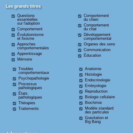
Les grands titres
Questions
Comportement
essentielles
du chien
sur l'adoption
Comportement
Comportement
du chat
Évolutionnisme
Développement
et fixisme
comportemental
Approches
Organes des sens
comportementales
Communication
Apprentissage
Éducation
Mémoire
Troubles
Anatomie
comportementaux
Histologie
Psychopathologie
Endocrinologie
Processus
Embryologie
pathologiques
Reproduction
États
Biologie cellulaire
pathologiques
Biochimie
Thérapies
Modèle standard
Traitements
des particules
Gravitation et
Big Bang