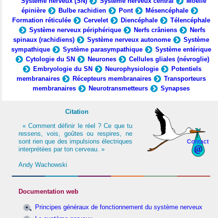
Système nerveux (SN)
Système nerveux central
Moelle
épinière
Bulbe rachidien
Pont
Mésencéphale
Formation réticulée
Cervelet
Diencéphale
Télencéphale
Système nerveux périphérique
Nerfs crâniens
Nerfs
spinaux (rachidiens)
Système nerveux autonome
Système
sympathique
Système parasympathique
Système entérique
Cytologie du SN
Neurones
Cellules gliales (névroglie)
Embryologie du SN
Neurophysiologie
Potentiels
membranaires
Récepteurs membranaires
Transporteurs
membranaires
Neurotransmetteurs
Synapses
Citation
« Comment définir le réel ? Ce que tu
ressens, vois, goûtes ou respires, ne
sont rien que des impulsions électriques
Contact
interprétées par ton cerveau. »
Andy Wachowski
Documentation web
Principes généraux de fonctionnement du système nerveux