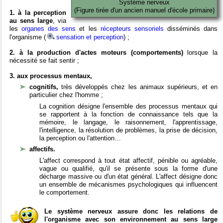
Système nerveux
(Figure tirée d'un ancien manuel d'école primaire)
1. à la perception
au sens large
, via
les
organes des sens
et les
récepteurs sensoriels
disséminés dans
l'organisme (
sensation et perception
) ;
2. à la production d'actes moteurs (comportements)
lorsque la
nécessité se fait sentir ;
3. aux processus mentaux,
cognitifs,
très développés chez les animaux supérieurs, et en
particulier chez l'homme ;
La cognition désigne l'ensemble des processus mentaux qui
se rapportent à la fonction de connaissance tels que la
mémoire, le langage, le raisonnement, l'apprentissage,
l'intelligence, la résolution de problèmes, la prise de décision,
la perception ou l'attention…
affectifs.
L'affect correspond à tout état affectif, pénible ou agréable,
vague ou qualifié, qu'il se présente sous la forme d'une
décharge massive ou d'un état général. L'affect désigne donc
un ensemble de mécanismes psychologiques qui influencent
le comportement.
Le système nerveux assure donc les relations de
l'organisme avec son environnement au sens large