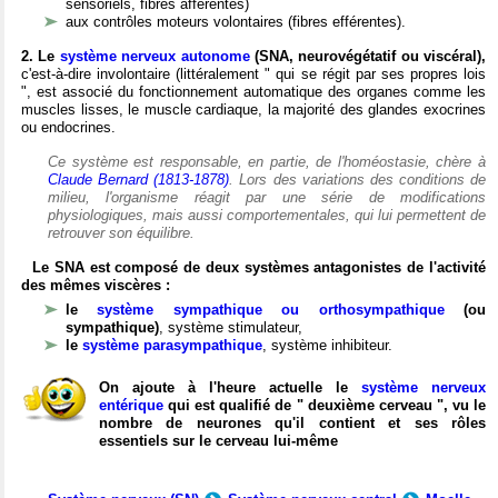
sensoriels, fibres afférentes)
aux contrôles moteurs volontaires (fibres efférentes).
2. Le
système nerveux autonome
(SNA, neurovégétatif ou viscéral),
c'est-à-dire involontaire (littéralement " qui se régit par ses propres lois
", est associé du fonctionnement automatique des organes comme les
muscles lisses, le muscle cardiaque, la majorité des glandes exocrines
ou endocrines.
Ce système est responsable, en partie, de l'homéostasie, chère à
Claude Bernard (1813-1878)
. Lors des variations des conditions de
milieu, l'organisme réagit par une série de modifications
physiologiques, mais aussi comportementales, qui lui permettent de
retrouver son équilibre.
Le SNA est composé de deux systèmes antagonistes de l'activité
des mêmes viscères :
le
système sympathique ou orthosympathique
(ou
sympathique)
, système stimulateur,
le
système parasympathique
, système inhibiteur.
On ajoute à l'heure actuelle le
système nerveux
entérique
qui est qualifié de " deuxième cerveau ", vu le
nombre de neurones qu'il contient et ses rôles
essentiels sur le cerveau lui-même