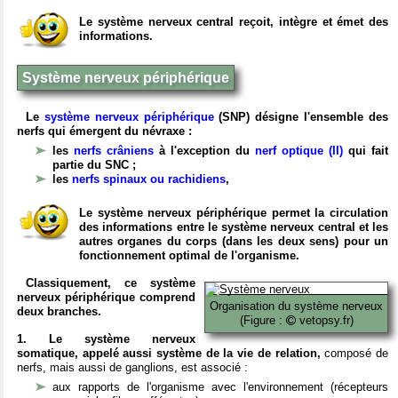
Le système nerveux central reçoit, intègre et émet des
informations.
Système nerveux périphérique
Le
système nerveux périphérique
(SNP) désigne l'ensemble des
nerfs qui émergent du névraxe :
les
nerfs crâniens
à l'exception du
nerf optique (II)
qui fait
partie du SNC ;
les
nerfs spinaux ou rachidiens
,
Le système nerveux périphérique permet la circulation
des informations entre le système nerveux central et les
autres organes du corps (dans les deux sens) pour un
fonctionnement optimal de l'organisme.
Classiquement, ce système
nerveux périphérique comprend
Organisation du système nerveux
deux branches.
(Figure :
vetopsy.fr)
1. Le système nerveux
somatique, appelé aussi système de la vie de relation,
composé de
nerfs, mais aussi de ganglions, est associé :
aux rapports de l'organisme avec l'environnement (récepteurs