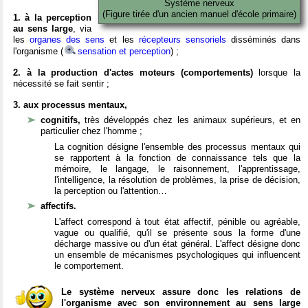
Système nerveux
(Figure tirée d'un ancien manuel d'école primaire)
1. à la perception
au sens large
, via
les
organes des sens
et les
récepteurs sensoriels
disséminés dans
l'organisme (
sensation et perception
) ;
2. à la production d'actes moteurs (comportements)
lorsque la
nécessité se fait sentir ;
3. aux processus mentaux,
cognitifs,
très développés chez les animaux supérieurs, et en
particulier chez l'homme ;
La cognition désigne l'ensemble des processus mentaux qui
se rapportent à la fonction de connaissance tels que la
mémoire, le langage, le raisonnement, l'apprentissage,
l'intelligence, la résolution de problèmes, la prise de décision,
la perception ou l'attention…
affectifs.
L'affect correspond à tout état affectif, pénible ou agréable,
vague ou qualifié, qu'il se présente sous la forme d'une
décharge massive ou d'un état général. L'affect désigne donc
un ensemble de mécanismes psychologiques qui influencent
le comportement.
Le système nerveux assure donc les relations de
l'organisme avec son environnement au sens large