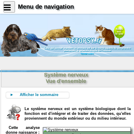
Menu de navigation
News
sur
le site
Celui qui connait vraiment les animaux est par là même capable de comprendre
pleinement le caractère unique de l'homme
Konrad Lorenz
Système nerveux
Vue d'ensemble
► Afficher le sommaire
Le système nerveux est un système biologique dont la
fonction est d'intégrer et de traiter des données, qu'elles
proviennent du monde extérieur ou du milieu intérieur.
Cette analyse
donne naissance :