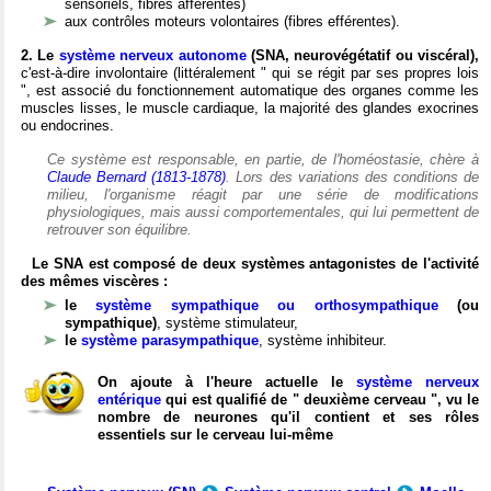
sensoriels, fibres afférentes)
aux contrôles moteurs volontaires (fibres efférentes).
2. Le
système nerveux autonome
(SNA, neurovégétatif ou viscéral),
c'est-à-dire involontaire (littéralement " qui se régit par ses propres lois
", est associé du fonctionnement automatique des organes comme les
muscles lisses, le muscle cardiaque, la majorité des glandes exocrines
ou endocrines.
Ce système est responsable, en partie, de l'homéostasie, chère à
Claude Bernard (1813-1878)
. Lors des variations des conditions de
milieu, l'organisme réagit par une série de modifications
physiologiques, mais aussi comportementales, qui lui permettent de
retrouver son équilibre.
Le SNA est composé de deux systèmes antagonistes de l'activité
des mêmes viscères :
le
système sympathique ou orthosympathique
(ou
sympathique)
, système stimulateur,
le
système parasympathique
, système inhibiteur.
On ajoute à l'heure actuelle le
système nerveux
entérique
qui est qualifié de " deuxième cerveau ", vu le
nombre de neurones qu'il contient et ses rôles
essentiels sur le cerveau lui-même