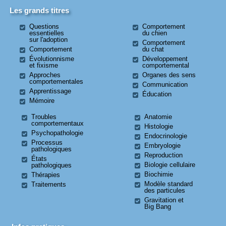
Les grands titres
Questions
Comportement
essentielles
du chien
sur l'adoption
Comportement
Comportement
du chat
Évolutionnisme
Développement
et fixisme
comportemental
Approches
Organes des sens
comportementales
Communication
Apprentissage
Éducation
Mémoire
Troubles
Anatomie
comportementaux
Histologie
Psychopathologie
Endocrinologie
Processus
Embryologie
pathologiques
Reproduction
États
Biologie cellulaire
pathologiques
Biochimie
Thérapies
Modèle standard
Traitements
des particules
Gravitation et
Big Bang