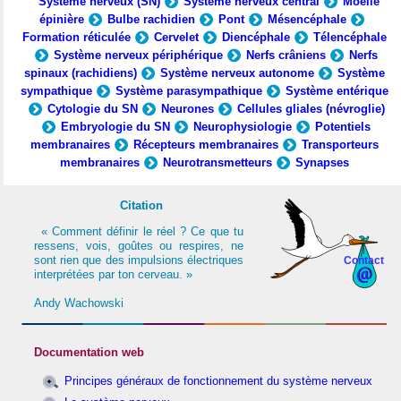
Système nerveux (SN)
Système nerveux central
Moelle
épinière
Bulbe rachidien
Pont
Mésencéphale
Formation réticulée
Cervelet
Diencéphale
Télencéphale
Système nerveux périphérique
Nerfs crâniens
Nerfs
spinaux (rachidiens)
Système nerveux autonome
Système
sympathique
Système parasympathique
Système entérique
Cytologie du SN
Neurones
Cellules gliales (névroglie)
Embryologie du SN
Neurophysiologie
Potentiels
membranaires
Récepteurs membranaires
Transporteurs
membranaires
Neurotransmetteurs
Synapses
Citation
« Comment définir le réel ? Ce que tu
ressens, vois, goûtes ou respires, ne
sont rien que des impulsions électriques
Contact
interprétées par ton cerveau. »
Andy Wachowski
Documentation web
Principes généraux de fonctionnement du système nerveux