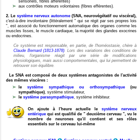
sensoriels, fibres afférentes)
aux contrôles moteurs volontaires (fibres efférentes).
2. Le
système nerveux autonome
(SNA, neurovégétatif ou viscéral),
c'est-à-dire involontaire (littéralement " qui se régit par ses propres lois
", est associé du fonctionnement automatique des organes comme les
muscles lisses, le muscle cardiaque, la majorité des glandes exocrines
ou endocrines.
Ce système est responsable, en partie, de l'homéostasie, chère à
Claude Bernard (1813-1878)
. Lors des variations des conditions de
milieu, l'organisme réagit par une série de modifications
physiologiques, mais aussi comportementales, qui lui permettent de
retrouver son équilibre.
Le SNA est composé de deux systèmes antagonistes de l'activité
des mêmes viscères :
le
système sympathique ou orthosympathique
(ou
sympathique)
, système stimulateur,
le
système parasympathique
, système inhibiteur.
On ajoute à l'heure actuelle le
système nerveux
entérique
qui est qualifié de " deuxième cerveau ", vu le
nombre de neurones qu'il contient et ses rôles
essentiels sur le cerveau lui-même