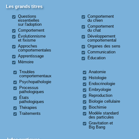
Les grands titres
Questions
Comportement
essentielles
du chien
sur l'adoption
Comportement
Comportement
du chat
Évolutionnisme
Développement
et fixisme
comportemental
Approches
Organes des sens
comportementales
Communication
Apprentissage
Éducation
Mémoire
Troubles
Anatomie
comportementaux
Histologie
Psychopathologie
Endocrinologie
Processus
Embryologie
pathologiques
Reproduction
États
Biologie cellulaire
pathologiques
Biochimie
Thérapies
Modèle standard
Traitements
des particules
Gravitation et
Big Bang