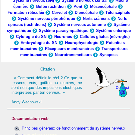
Système nerveux (SN)
Système nerveux central
Moelle
épinière
Bulbe rachidien
Pont
Mésencéphale
Formation réticulée
Cervelet
Diencéphale
Télencéphale
Système nerveux périphérique
Nerfs crâniens
Nerfs
spinaux (rachidiens)
Système nerveux autonome
Système
sympathique
Système parasympathique
Système entérique
Cytologie du SN
Neurones
Cellules gliales (névroglie)
Embryologie du SN
Neurophysiologie
Potentiels
membranaires
Récepteurs membranaires
Transporteurs
membranaires
Neurotransmetteurs
Synapses
Citation
« Comment définir le réel ? Ce que tu
ressens, vois, goûtes ou respires, ne
sont rien que des impulsions électriques
Contact
interprétées par ton cerveau. »
Andy Wachowski
Documentation web
Principes généraux de fonctionnement du système nerveux