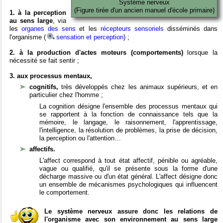
Système nerveux
(Figure tirée d'un ancien manuel d'école primaire)
1. à la perception
au sens large
, via
les
organes des sens
et les
récepteurs sensoriels
disséminés dans
l'organisme (
sensation et perception
) ;
2. à la production d'actes moteurs (comportements)
lorsque la
nécessité se fait sentir ;
3. aux processus mentaux,
cognitifs,
très développés chez les animaux supérieurs, et en
particulier chez l'homme ;
La cognition désigne l'ensemble des processus mentaux qui
se rapportent à la fonction de connaissance tels que la
mémoire, le langage, le raisonnement, l'apprentissage,
l'intelligence, la résolution de problèmes, la prise de décision,
la perception ou l'attention…
affectifs.
L'affect correspond à tout état affectif, pénible ou agréable,
vague ou qualifié, qu'il se présente sous la forme d'une
décharge massive ou d'un état général. L'affect désigne donc
un ensemble de mécanismes psychologiques qui influencent
le comportement.
Le système nerveux assure donc les relations de
l'organisme avec son environnement au sens large