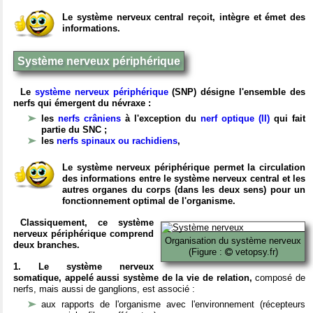
Le système nerveux central reçoit, intègre et émet des
informations.
Système nerveux périphérique
Le
système nerveux périphérique
(SNP) désigne l'ensemble des
nerfs qui émergent du névraxe :
les
nerfs crâniens
à l'exception du
nerf optique (II)
qui fait
partie du SNC ;
les
nerfs spinaux ou rachidiens
,
Le système nerveux périphérique permet la circulation
des informations entre le système nerveux central et les
autres organes du corps (dans les deux sens) pour un
fonctionnement optimal de l'organisme.
Classiquement, ce système
nerveux périphérique comprend
Organisation du système nerveux
deux branches.
(Figure :
vetopsy.fr)
1. Le système nerveux
somatique, appelé aussi système de la vie de relation,
composé de
nerfs, mais aussi de ganglions, est associé :
aux rapports de l'organisme avec l'environnement (récepteurs