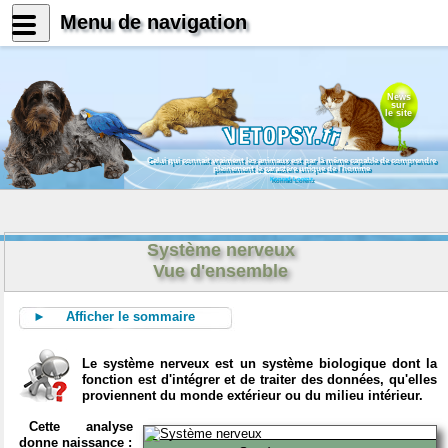
Menu de navigation
News
sur
le site
Celui qui connait vraiment les animaux est par là même capable de comprendre
pleinement le caractère unique de l'homme
Konrad Lorenz
Système nerveux
Vue d'ensemble
► Afficher le sommaire
Le système nerveux est un système biologique dont la
fonction est d'intégrer et de traiter des données, qu'elles
proviennent du monde extérieur ou du milieu intérieur.
Cette analyse
donne naissance :