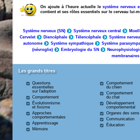
On ajoute à l'heure actuelle le
système nerveux e
contient et ses rôles essentiels sur le cerveau lui
Système nerveux (SN)
Système nerveux central
Moell
Cervelet
Diencéphale
Télencéphale
Système nerveu
autonome
Système sympathique
Système parasympa
(névroglie)
Embryologie du SN
Neurophysiologi
membranaires
Les grands titres
Questions
Comportement
essentielles
du chien
sur l'adoption
Comportement
Comportement
du chat
Évolutionnisme
Développement
et fixisme
comportemental
Approches
Organes des sens
comportementales
Communication
Apprentissage
Éducation
Mémoire