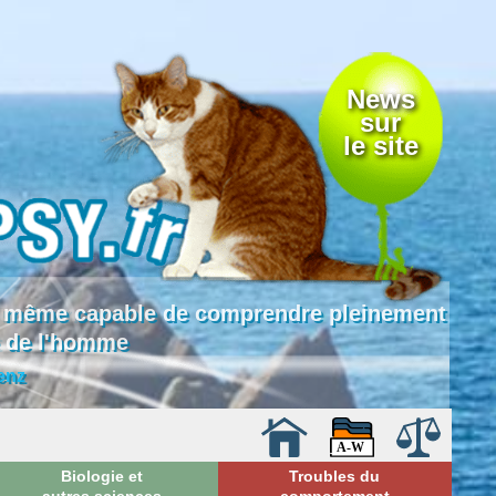
News
sur
le site
 là même capable de comprendre pleinement
e de l'homme
enz
Biologie et
Troubles du