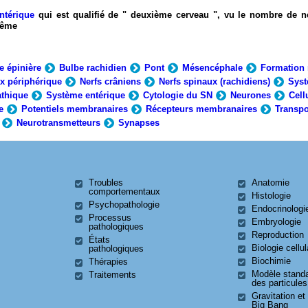
ntérique
qui est qualifié de " deuxième cerveau ", vu le nombre de n
-même
e épinière
Bulbe rachidien
Pont
Mésencéphale
Formation 
x périphérique
Nerfs crâniens
Nerfs spinaux (rachidiens)
Syst
thique
Système entérique
Cytologie du SN
Neurones
Cell
e
Potentiels membranaires
Récepteurs membranaires
Transpo
Neurotransmetteurs
Synapses
Troubles
Anatomie
comportementaux
Histologie
Psychopathologie
Endocrinologi
Processus
Embryologie
pathologiques
Reproduction
États
Biologie cellul
pathologiques
Biochimie
Thérapies
Modèle stand
Traitements
des particules
Gravitation et
Big Bang