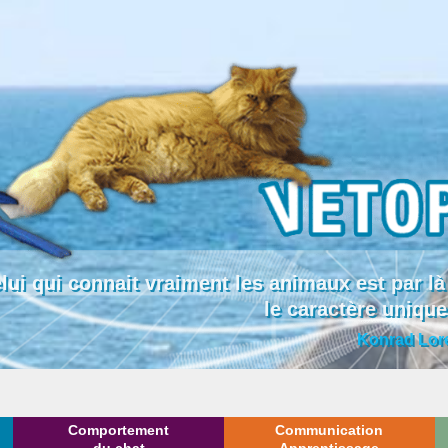
lui qui connait vraiment les animaux est par
le caractère uniqu
Konrad Lor
Comportement
Communication