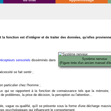
du chat
Apprentissage
la fonction est d'intégrer et de traiter des données, qu'elles provien
Système nerveux
récepteurs sensoriels
disséminés dans
(Figure tirée d'un ancien manuel d'é
écessité se fait sentir ;
en particulier chez l'homme ;
x qui se rapportent à la fonction de connaissance tels que la mémoire, l
on de problèmes, la prise de décision, la perception ou l'attention…
able, vague ou qualifié, qu'il se présente sous la forme d'une décharge massi
mes psychologiques qui influencent le comportement.