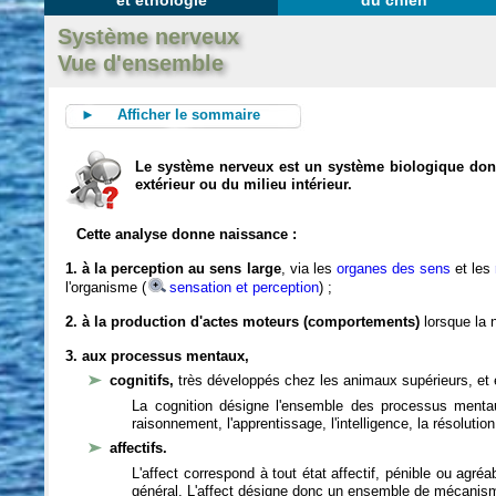
et éthologie
du chien
Système nerveux
Vue d'ensemble
► Afficher le sommaire
Le système nerveux est un système biologique dont 
extérieur ou du milieu intérieur.
Cette analyse donne naissance :
1. à la perception au sens large
, via les
organes des sens
et les
l'organisme (
sensation et perception
) ;
2. à la production d'actes moteurs (comportements)
lorsque la n
3. aux processus mentaux,
cognitifs,
très développés chez les animaux supérieurs, et 
La cognition désigne l'ensemble des processus mentau
raisonnement, l'apprentissage, l'intelligence, la résoluti
affectifs.
L'affect correspond à tout état affectif, pénible ou agré
général. L'affect désigne donc un ensemble de mécanis