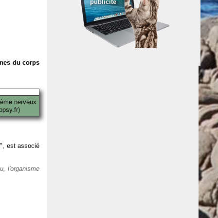
publicité
anes du corps
tème nerveux
psy.fr)
 ", est associé
eu, l'organisme