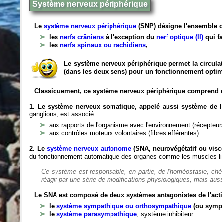
Système nerveux périphérique
Le
système nerveux périphérique
(SNP) désigne l'ensemble d
les
nerfs crâniens
à l'exception du
nerf optique (II)
qui fa
les
nerfs spinaux ou rachidiens
,
Le système nerveux périphérique permet la circulat
(dans les deux sens) pour un fonctionnement optim
Classiquement, ce système nerveux périphérique comprend 
1. Le système nerveux somatique, appelé aussi système de la
ganglions, est associé :
aux rapports de l'organisme avec l'environnement (récepteurs
aux contrôles moteurs volontaires (fibres efférentes).
2. Le
système nerveux autonome
(SNA, neurovégétatif ou viscé
du fonctionnement automatique des organes comme les muscles liss
Ce système est responsable, en partie, de l'homéostasie, ch
réagit par une série de modifications physiologiques, mais auss
Le SNA est composé de deux systèmes antagonistes de l'acti
le
système sympathique ou orthosympathique
(ou symp
le
système parasympathique
, système inhibiteur.