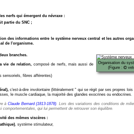
es nerfs qui émergent du névraxe :
it partie du SNC ;
ion des informations entre le système nerveux central et les autres org
al de l'organisme.
deux branches.
Organisation du sys
 vie de relation,
composé de nerfs, mais aussi de
(Figure :
veto
 sensoriels, fibres afférentes)
ral),
c'est-à-dire involontaire (littéralement " qui se régit par ses propres lois
es, le muscle cardiaque, la majorité des glandes exocrines ou endocrines.
ère à
Claude Bernard (1813-1878)
. Lors des variations des conditions de mili
i comportementales, qui lui permettent de retrouver son équilibre.
vité des mêmes viscères :
athique)
, système stimulateur,