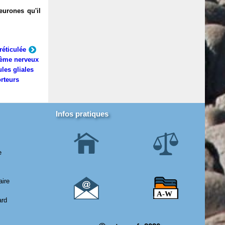
eurones qu'il
réticulée
ème nerveux
ules gliales
rteurs
Infos pratiques
e
aire
ard