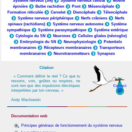
Système nerveux (SN)
Système nerveux central
Moelle
épinière
Bulbe rachidien
Pont
Mésencéphale
Formation réticulée
Cervelet
Diencéphale
Télencéphale
Système nerveux périphérique
Nerfs crâniens
Nerfs
spinaux (rachidiens)
Système nerveux autonome
Système
sympathique
Système parasympathique
Système entérique
Cytologie du SN
Neurones
Cellules gliales (névroglie)
Embryologie du SN
Neurophysiologie
Potentiels
membranaires
Récepteurs membranaires
Transporteurs
membranaires
Neurotransmetteurs
Synapses
Citation
« Comment définir le réel ? Ce que tu
ressens, vois, goûtes ou respires, ne
sont rien que des impulsions électriques
Contact
interprétées par ton cerveau. »
Andy Wachowski
Documentation web
Principes généraux de fonctionnement du système nerveux