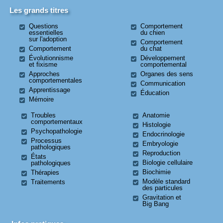
Les grands titres
Questions
Comportement
essentielles
du chien
sur l'adoption
Comportement
Comportement
du chat
Évolutionnisme
Développement
et fixisme
comportemental
Approches
Organes des sens
comportementales
Communication
Apprentissage
Éducation
Mémoire
Troubles
Anatomie
comportementaux
Histologie
Psychopathologie
Endocrinologie
Processus
Embryologie
pathologiques
Reproduction
États
Biologie cellulaire
pathologiques
Biochimie
Thérapies
Modèle standard
Traitements
des particules
Gravitation et
Big Bang