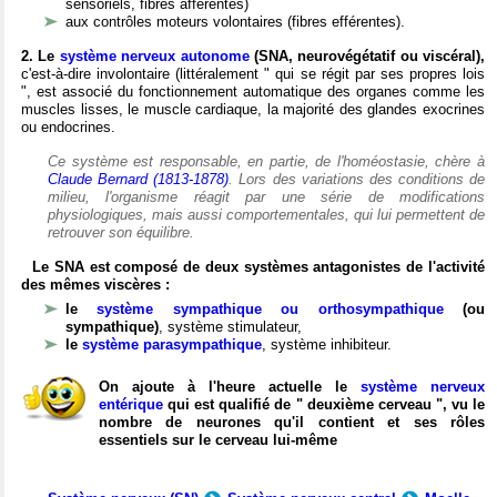
sensoriels, fibres afférentes)
aux contrôles moteurs volontaires (fibres efférentes).
2. Le
système nerveux autonome
(SNA, neurovégétatif ou viscéral),
c'est-à-dire involontaire (littéralement " qui se régit par ses propres lois
", est associé du fonctionnement automatique des organes comme les
muscles lisses, le muscle cardiaque, la majorité des glandes exocrines
ou endocrines.
Ce système est responsable, en partie, de l'homéostasie, chère à
Claude Bernard (1813-1878)
. Lors des variations des conditions de
milieu, l'organisme réagit par une série de modifications
physiologiques, mais aussi comportementales, qui lui permettent de
retrouver son équilibre.
Le SNA est composé de deux systèmes antagonistes de l'activité
des mêmes viscères :
le
système sympathique ou orthosympathique
(ou
sympathique)
, système stimulateur,
le
système parasympathique
, système inhibiteur.
On ajoute à l'heure actuelle le
système nerveux
entérique
qui est qualifié de " deuxième cerveau ", vu le
nombre de neurones qu'il contient et ses rôles
essentiels sur le cerveau lui-même