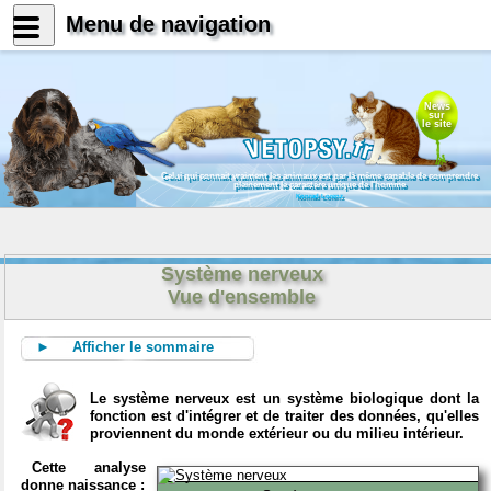
Menu de navigation
News
sur
le site
Celui qui connait vraiment les animaux est par là même capable de comprendre
pleinement le caractère unique de l'homme
Konrad Lorenz
Système nerveux
Vue d'ensemble
► Afficher le sommaire
Le système nerveux est un système biologique dont la
fonction est d'intégrer et de traiter des données, qu'elles
proviennent du monde extérieur ou du milieu intérieur.
Cette analyse
donne naissance :