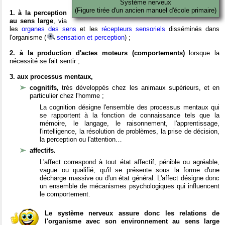
Système nerveux
(Figure tirée d'un ancien manuel d'école primaire)
1. à la perception
au sens large
, via
les
organes des sens
et les
récepteurs sensoriels
disséminés dans
l'organisme (
sensation et perception
) ;
2. à la production d'actes moteurs (comportements)
lorsque la
nécessité se fait sentir ;
3. aux processus mentaux,
cognitifs,
très développés chez les animaux supérieurs, et en
particulier chez l'homme ;
La cognition désigne l'ensemble des processus mentaux qui
se rapportent à la fonction de connaissance tels que la
mémoire, le langage, le raisonnement, l'apprentissage,
l'intelligence, la résolution de problèmes, la prise de décision,
la perception ou l'attention…
affectifs.
L'affect correspond à tout état affectif, pénible ou agréable,
vague ou qualifié, qu'il se présente sous la forme d'une
décharge massive ou d'un état général. L'affect désigne donc
un ensemble de mécanismes psychologiques qui influencent
le comportement.
Le système nerveux assure donc les relations de
l'organisme avec son environnement au sens large