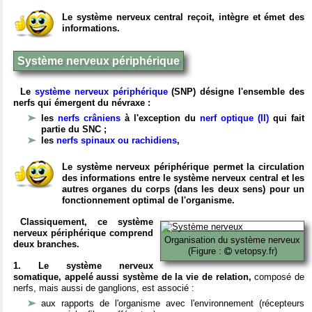
Le système nerveux central reçoit, intègre et émet des
informations.
Système nerveux périphérique
Le
système nerveux périphérique
(SNP) désigne l'ensemble des
nerfs qui émergent du névraxe :
les
nerfs crâniens
à l'exception du
nerf optique (II)
qui fait
partie du SNC ;
les
nerfs spinaux ou rachidiens
,
Le système nerveux périphérique permet la circulation
des informations entre le système nerveux central et les
autres organes du corps (dans les deux sens) pour un
fonctionnement optimal de l'organisme.
Classiquement, ce système
nerveux périphérique comprend
Organisation du système nerveux
deux branches.
(Figure :
vetopsy.fr)
1. Le système nerveux
somatique, appelé aussi système de la vie de relation,
composé de
nerfs, mais aussi de ganglions, est associé :
aux rapports de l'organisme avec l'environnement (récepteurs