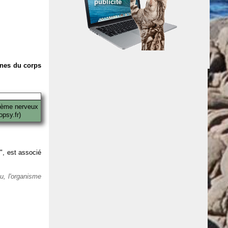
publicité
anes du corps
tème nerveux
psy.fr)
 ", est associé
eu, l'organisme