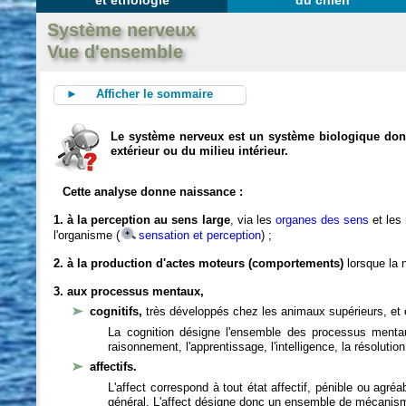
et éthologie
du chien
Système nerveux
Vue d'ensemble
► Afficher le sommaire
Le système nerveux est un système biologique dont 
extérieur ou du milieu intérieur.
Cette analyse donne naissance :
1. à la perception au sens large
, via les
organes des sens
et les
l'organisme (
sensation et perception
) ;
2. à la production d'actes moteurs (comportements)
lorsque la n
3. aux processus mentaux,
cognitifs,
très développés chez les animaux supérieurs, et 
La cognition désigne l'ensemble des processus mentau
raisonnement, l'apprentissage, l'intelligence, la résoluti
affectifs.
L'affect correspond à tout état affectif, pénible ou agré
général. L'affect désigne donc un ensemble de mécanis