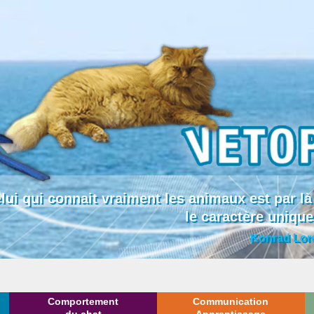
lui qui connait vraiment les animaux est par
le caractère uniqu
Konrad Lor
Comportement
Communication