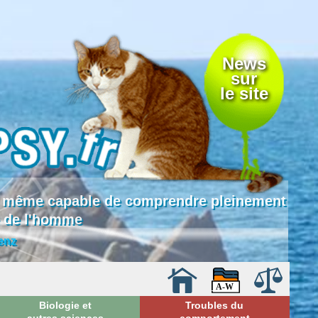
News
sur
le site
 là même capable de comprendre pleinement
e de l'homme
enz
Biologie et
Troubles du