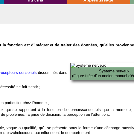
du chat
Apprentissage
la fonction est d'intégrer et de traiter des données, qu'elles provien
Système nerveux
récepteurs sensoriels
disséminés dans
(Figure tirée d'un ancien manuel d'é
écessité se fait sentir ;
en particulier chez l'homme ;
x qui se rapportent à la fonction de connaissance tels que la mémoire, l
on de problèmes, la prise de décision, la perception ou l'attention…
able, vague ou qualifié, qu'il se présente sous la forme d'une décharge massi
mes psychologiques qui influencent le comportement.