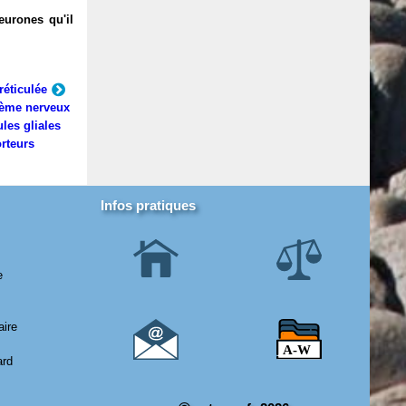
eurones qu'il
réticulée
ème nerveux
ules gliales
rteurs
Infos pratiques
e
aire
ard