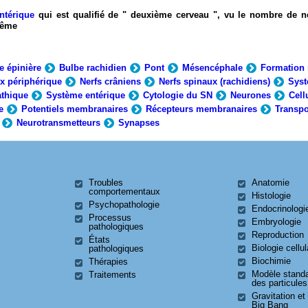
ntérique
qui est qualifié de " deuxième cerveau ", vu le nombre de n
-même
e épinière
Bulbe rachidien
Pont
Mésencéphale
Formation 
x périphérique
Nerfs crâniens
Nerfs spinaux (rachidiens)
Syst
thique
Système entérique
Cytologie du SN
Neurones
Cell
e
Potentiels membranaires
Récepteurs membranaires
Transpo
Neurotransmetteurs
Synapses
Troubles
Anatomie
comportementaux
Histologie
Psychopathologie
Endocrinologi
Processus
Embryologie
pathologiques
Reproduction
États
Biologie cellul
pathologiques
Biochimie
Thérapies
Modèle stand
Traitements
des particules
Gravitation et
Big Bang