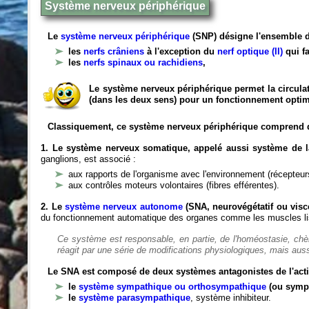
Système nerveux périphérique
Le
système nerveux périphérique
(SNP) désigne l'ensemble d
les
nerfs crâniens
à l'exception du
nerf optique (II)
qui fa
les
nerfs spinaux ou rachidiens
,
Le système nerveux périphérique permet la circulat
(dans les deux sens) pour un fonctionnement optim
Classiquement, ce système nerveux périphérique comprend 
1. Le système nerveux somatique, appelé aussi système de la
ganglions, est associé :
aux rapports de l'organisme avec l'environnement (récepteurs
aux contrôles moteurs volontaires (fibres efférentes).
2. Le
système nerveux autonome
(SNA, neurovégétatif ou viscé
du fonctionnement automatique des organes comme les muscles liss
Ce système est responsable, en partie, de l'homéostasie, ch
réagit par une série de modifications physiologiques, mais auss
Le SNA est composé de deux systèmes antagonistes de l'acti
le
système sympathique ou orthosympathique
(ou symp
le
système parasympathique
, système inhibiteur.