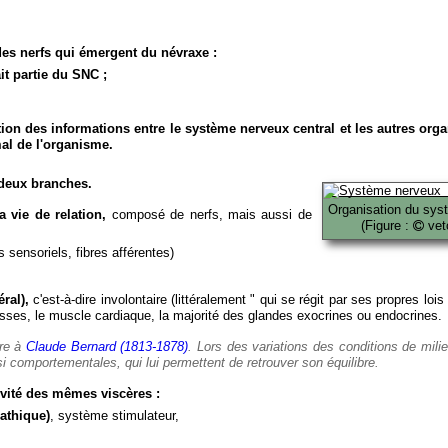
es nerfs qui émergent du névraxe :
it partie du SNC ;
ion des informations entre le système nerveux central et les autres org
al de l'organisme.
deux branches.
Organisation du sys
 vie de relation,
composé de nerfs, mais aussi de
(Figure :
veto
 sensoriels, fibres afférentes)
ral),
c'est-à-dire involontaire (littéralement " qui se régit par ses propres lois
es, le muscle cardiaque, la majorité des glandes exocrines ou endocrines.
ère à
Claude Bernard (1813-1878)
. Lors des variations des conditions de mili
i comportementales, qui lui permettent de retrouver son équilibre.
vité des mêmes viscères :
athique)
, système stimulateur,