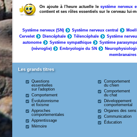
On ajoute à l'heure actuelle le
système nerveux e
contient et ses rôles essentiels sur le cerveau lui
Système nerveux (SN)
Système nerveux central
Moell
Cervelet
Diencéphale
Télencéphale
Système nerveu
autonome
Système sympathique
Système parasympa
(névroglie)
Embryologie du SN
Neurophysiologi
membranaires
Les grands titres
Questions
Comportement
essentielles
du chien
sur l'adoption
Comportement
Comportement
du chat
Évolutionnisme
Développement
et fixisme
comportemental
Approches
Organes des sens
comportementales
Communication
Apprentissage
Éducation
Mémoire