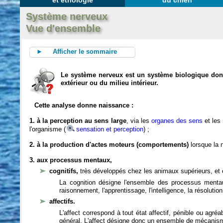
et éthologie
du chien
Système nerveux
Vue d'ensemble
► Afficher le sommaire
Le système nerveux est un système biologique dont 
extérieur ou du milieu intérieur.
Cette analyse donne naissance :
1. à la perception au sens large
, via les
organes des sens
et les
l'organisme (
sensation et perception
) ;
2. à la production d'actes moteurs (comportements)
lorsque la n
3. aux processus mentaux,
cognitifs,
très développés chez les animaux supérieurs, et 
La cognition désigne l'ensemble des processus mentau
raisonnement, l'apprentissage, l'intelligence, la résoluti
affectifs.
L'affect correspond à tout état affectif, pénible ou agré
général. L'affect désigne donc un ensemble de mécanis