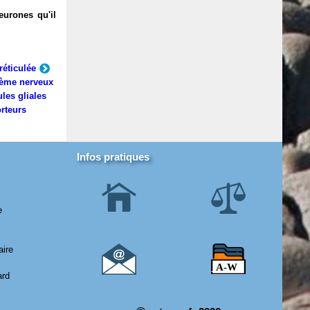
eurones qu'il
réticulée
ème nerveux
ules gliales
rteurs
Infos pratiques
e
aire
ard