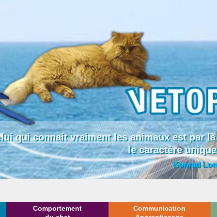
lui qui connait vraiment les animaux est par
le caractère uniqu
Konrad Lor
Comportement
Communication