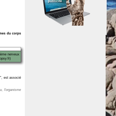
publicité
anes du corps
tème nerveux
psy.fr)
 ", est associé
eu, l'organisme