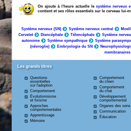
On ajoute à l'heure actuelle le
système nerveux e
contient et ses rôles essentiels sur le cerveau lui
Système nerveux (SN)
Système nerveux central
Moell
Cervelet
Diencéphale
Télencéphale
Système nerveu
autonome
Système sympathique
Système parasympa
(névroglie)
Embryologie du SN
Neurophysiologi
membranaires
Les grands titres
Questions
Comportement
essentielles
du chien
sur l'adoption
Comportement
Comportement
du chat
Évolutionnisme
Développement
et fixisme
comportemental
Approches
Organes des sens
comportementales
Communication
Apprentissage
Éducation
Mémoire