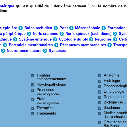
ntérique
qui est qualifié de " deuxième cerveau ", vu le nombre de n
-même
e épinière
Bulbe rachidien
Pont
Mésencéphale
Formation 
x périphérique
Nerfs crâniens
Nerfs spinaux (rachidiens)
Syst
thique
Système entérique
Cytologie du SN
Neurones
Cell
e
Potentiels membranaires
Récepteurs membranaires
Transpo
Neurotransmetteurs
Synapses
Troubles
Anatomie
comportementaux
Histologie
Psychopathologie
Endocrinologi
Processus
Embryologie
pathologiques
Reproduction
États
Biologie cellul
pathologiques
Biochimie
Thérapies
Modèle stand
Traitements
des particules
Gravitation et
Big Bang