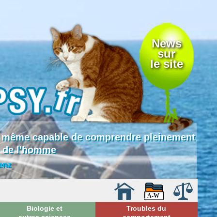
News
sur
le site
 là même capable de comprendre pleinement
e de l'homme
enz
Biologie et
Troubles du