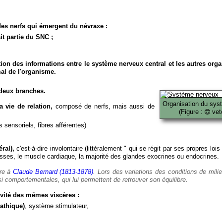
es nerfs qui émergent du névraxe :
it partie du SNC ;
ion des informations entre le système nerveux central et les autres org
al de l'organisme.
deux branches.
Organisation du sys
 vie de relation,
composé de nerfs, mais aussi de
(Figure :
veto
 sensoriels, fibres afférentes)
ral),
c'est-à-dire involontaire (littéralement " qui se régit par ses propres lois
es, le muscle cardiaque, la majorité des glandes exocrines ou endocrines.
ère à
Claude Bernard (1813-1878)
. Lors des variations des conditions de mili
i comportementales, qui lui permettent de retrouver son équilibre.
vité des mêmes viscères :
athique)
, système stimulateur,