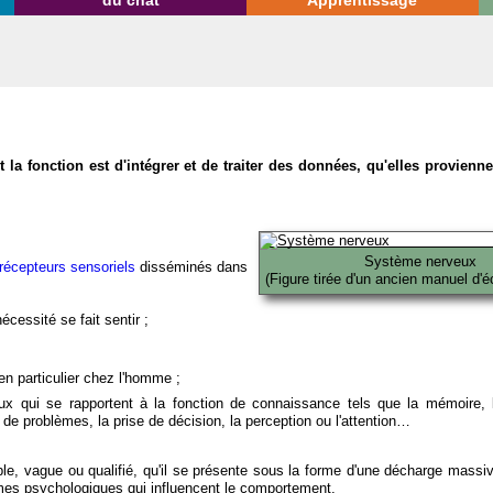
du chat
Apprentissage
la fonction est d'intégrer et de traiter des données, qu'elles provien
Système nerveux
récepteurs sensoriels
disséminés dans
(Figure tirée d'un ancien manuel d'é
écessité se fait sentir ;
en particulier chez l'homme ;
x qui se rapportent à la fonction de connaissance tels que la mémoire, l
on de problèmes, la prise de décision, la perception ou l'attention…
able, vague ou qualifié, qu'il se présente sous la forme d'une décharge massi
mes psychologiques qui influencent le comportement.