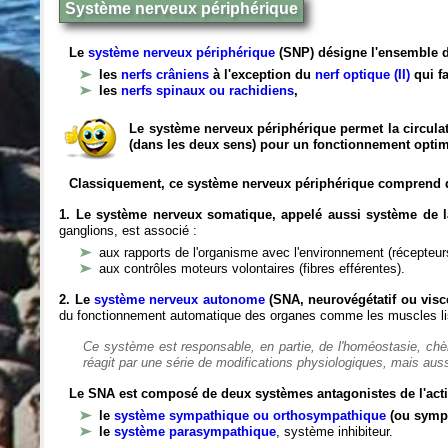
Système nerveux périphérique
Le
système nerveux périphérique
(SNP) désigne l'ensemble d
les
nerfs crâniens
à l'exception du
nerf optique (II)
qui fa
les
nerfs spinaux ou rachidiens
,
Le système nerveux périphérique permet la circulat
(dans les deux sens) pour un fonctionnement optim
Classiquement, ce système nerveux périphérique comprend 
1. Le système nerveux somatique, appelé aussi système de la
ganglions, est associé :
aux rapports de l'organisme avec l'environnement (récepteurs
aux contrôles moteurs volontaires (fibres efférentes).
2. Le
système nerveux autonome
(SNA, neurovégétatif ou viscé
du fonctionnement automatique des organes comme les muscles liss
Ce système est responsable, en partie, de l'homéostasie, ch
réagit par une série de modifications physiologiques, mais auss
Le SNA est composé de deux systèmes antagonistes de l'acti
le
système sympathique ou orthosympathique
(ou symp
le
système parasympathique
, système inhibiteur.