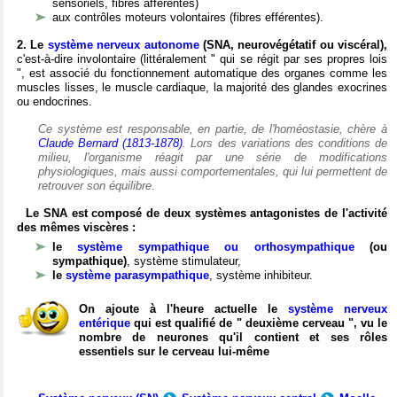
sensoriels, fibres afférentes)
aux contrôles moteurs volontaires (fibres efférentes).
2. Le
système nerveux autonome
(SNA, neurovégétatif ou viscéral),
c'est-à-dire involontaire (littéralement " qui se régit par ses propres lois
", est associé du fonctionnement automatique des organes comme les
muscles lisses, le muscle cardiaque, la majorité des glandes exocrines
ou endocrines.
Ce système est responsable, en partie, de l'homéostasie, chère à
Claude Bernard (1813-1878)
. Lors des variations des conditions de
milieu, l'organisme réagit par une série de modifications
physiologiques, mais aussi comportementales, qui lui permettent de
retrouver son équilibre.
Le SNA est composé de deux systèmes antagonistes de l'activité
des mêmes viscères :
le
système sympathique ou orthosympathique
(ou
sympathique)
, système stimulateur,
le
système parasympathique
, système inhibiteur.
On ajoute à l'heure actuelle le
système nerveux
entérique
qui est qualifié de " deuxième cerveau ", vu le
nombre de neurones qu'il contient et ses rôles
essentiels sur le cerveau lui-même