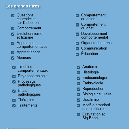
Les grands titres
Questions
Comportement
essentielles
du chien
sur l'adoption
Comportement
Comportement
du chat
Évolutionnisme
Développement
et fixisme
comportemental
Approches
Organes des sens
comportementales
Communication
Apprentissage
Éducation
Mémoire
Troubles
Anatomie
comportementaux
Histologie
Psychopathologie
Endocrinologie
Processus
Embryologie
pathologiques
Reproduction
États
Biologie cellulaire
pathologiques
Biochimie
Thérapies
Modèle standard
Traitements
des particules
Gravitation et
Big Bang