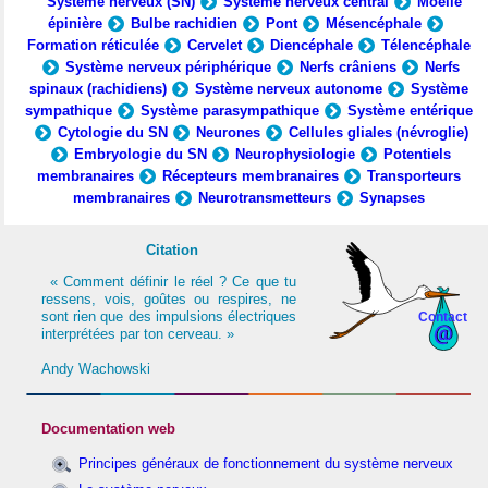
Système nerveux (SN)
Système nerveux central
Moelle
épinière
Bulbe rachidien
Pont
Mésencéphale
Formation réticulée
Cervelet
Diencéphale
Télencéphale
Système nerveux périphérique
Nerfs crâniens
Nerfs
spinaux (rachidiens)
Système nerveux autonome
Système
sympathique
Système parasympathique
Système entérique
Cytologie du SN
Neurones
Cellules gliales (névroglie)
Embryologie du SN
Neurophysiologie
Potentiels
membranaires
Récepteurs membranaires
Transporteurs
membranaires
Neurotransmetteurs
Synapses
Citation
« Comment définir le réel ? Ce que tu
ressens, vois, goûtes ou respires, ne
sont rien que des impulsions électriques
Contact
interprétées par ton cerveau. »
Andy Wachowski
Documentation web
Principes généraux de fonctionnement du système nerveux