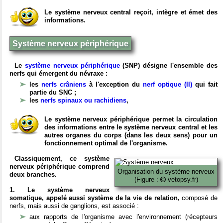
Le système nerveux central reçoit, intègre et émet des
informations.
Système nerveux périphérique
Le
système nerveux périphérique
(SNP) désigne l'ensemble des
nerfs qui émergent du névraxe :
les
nerfs crâniens
à l'exception du
nerf optique (II)
qui fait
partie du SNC ;
les
nerfs spinaux ou rachidiens
,
Le système nerveux périphérique permet la circulation
des informations entre le système nerveux central et les
autres organes du corps (dans les deux sens) pour un
fonctionnement optimal de l'organisme.
Classiquement, ce système
nerveux périphérique comprend
Organisation du système nerveux
deux branches.
(Figure :
vetopsy.fr)
1. Le système nerveux
somatique, appelé aussi système de la vie de relation,
composé de
nerfs, mais aussi de ganglions, est associé :
aux rapports de l'organisme avec l'environnement (récepteurs