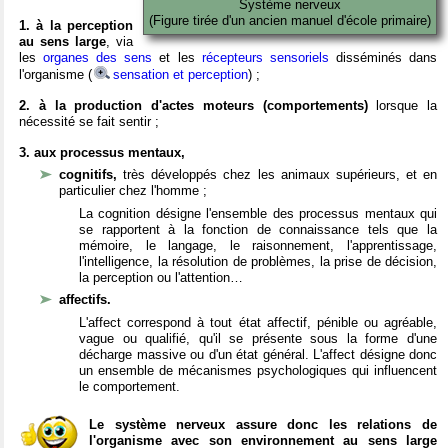
Système nerveux
(Figure tirée d'un ancien manuel d'école primaire)
1. à la perception
au sens large
, via
les
organes des sens
et les
récepteurs sensoriels
disséminés dans
l'organisme (
sensation et perception
) ;
2. à la production d'actes moteurs (comportements)
lorsque la
nécessité se fait sentir ;
3. aux processus mentaux,
cognitifs,
très développés chez les animaux supérieurs, et en
particulier chez l'homme ;
La cognition désigne l'ensemble des processus mentaux qui
se rapportent à la fonction de connaissance tels que la
mémoire, le langage, le raisonnement, l'apprentissage,
l'intelligence, la résolution de problèmes, la prise de décision,
la perception ou l'attention…
affectifs.
L'affect correspond à tout état affectif, pénible ou agréable,
vague ou qualifié, qu'il se présente sous la forme d'une
décharge massive ou d'un état général. L'affect désigne donc
un ensemble de mécanismes psychologiques qui influencent
le comportement.
Le système nerveux assure donc les relations de
l'organisme avec son environnement au sens large