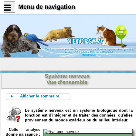
Menu de navigation
News
sur
le site
Celui qui connait vraiment les animaux est par là même capable de comprendre
pleinement le caractère unique de l'homme
Konrad Lorenz
Système nerveux
Vue d'ensemble
► Afficher le sommaire
Le système nerveux est un système biologique dont la
fonction est d'intégrer et de traiter des données, qu'elles
proviennent du monde extérieur ou du milieu intérieur.
Cette analyse
donne naissance :