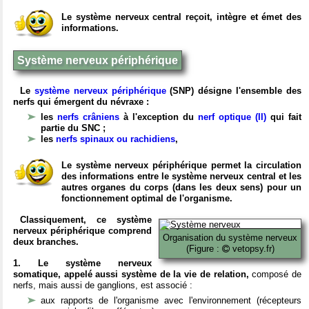
Le système nerveux central reçoit, intègre et émet des
informations.
Système nerveux périphérique
Le
système nerveux périphérique
(SNP) désigne l'ensemble des
nerfs qui émergent du névraxe :
les
nerfs crâniens
à l'exception du
nerf optique (II)
qui fait
partie du SNC ;
les
nerfs spinaux ou rachidiens
,
Le système nerveux périphérique permet la circulation
des informations entre le système nerveux central et les
autres organes du corps (dans les deux sens) pour un
fonctionnement optimal de l'organisme.
Classiquement, ce système
nerveux périphérique comprend
Organisation du système nerveux
deux branches.
(Figure :
vetopsy.fr)
1. Le système nerveux
somatique, appelé aussi système de la vie de relation,
composé de
nerfs, mais aussi de ganglions, est associé :
aux rapports de l'organisme avec l'environnement (récepteurs