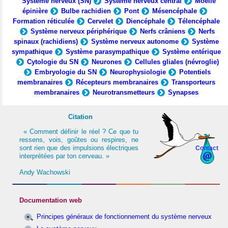
Système nerveux (SN)
Système nerveux central
Moelle
épinière
Bulbe rachidien
Pont
Mésencéphale
Formation réticulée
Cervelet
Diencéphale
Télencéphale
Système nerveux périphérique
Nerfs crâniens
Nerfs
spinaux (rachidiens)
Système nerveux autonome
Système
sympathique
Système parasympathique
Système entérique
Cytologie du SN
Neurones
Cellules gliales (névroglie)
Embryologie du SN
Neurophysiologie
Potentiels
membranaires
Récepteurs membranaires
Transporteurs
membranaires
Neurotransmetteurs
Synapses
Citation
« Comment définir le réel ? Ce que tu
ressens, vois, goûtes ou respires, ne
sont rien que des impulsions électriques
Contact
interprétées par ton cerveau. »
Andy Wachowski
Documentation web
Principes généraux de fonctionnement du système nerveux