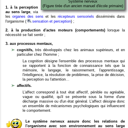
Système nerveux
(Figure tirée d'un ancien manuel d'école primaire)
1. à la perception
au sens large
, via
les
organes des sens
et les
récepteurs sensoriels
disséminés dans
l'organisme (
sensation et perception
) ;
2. à la production d'actes moteurs (comportements)
lorsque la
nécessité se fait sentir ;
3. aux processus mentaux,
cognitifs,
très développés chez les animaux supérieurs, et en
particulier chez l'homme ;
La cognition désigne l'ensemble des processus mentaux qui
se rapportent à la fonction de connaissance tels que la
mémoire, le langage, le raisonnement, l'apprentissage,
l'intelligence, la résolution de problèmes, la prise de décision,
la perception ou l'attention…
affectifs.
L'affect correspond à tout état affectif, pénible ou agréable,
vague ou qualifié, qu'il se présente sous la forme d'une
décharge massive ou d'un état général. L'affect désigne donc
un ensemble de mécanismes psychologiques qui influencent
le comportement.
Le système nerveux assure donc les relations de
l'organisme avec son environnement au sens large