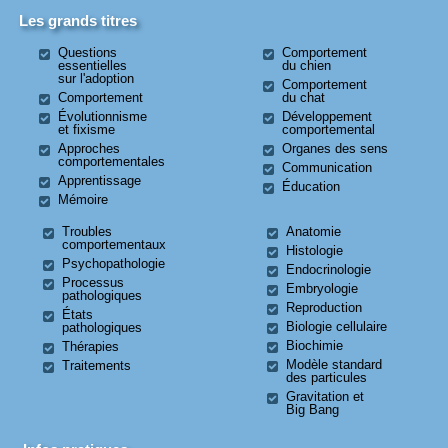
Les grands titres
Questions
Comportement
essentielles
du chien
sur l'adoption
Comportement
Comportement
du chat
Évolutionnisme
Développement
et fixisme
comportemental
Approches
Organes des sens
comportementales
Communication
Apprentissage
Éducation
Mémoire
Troubles
Anatomie
comportementaux
Histologie
Psychopathologie
Endocrinologie
Processus
Embryologie
pathologiques
Reproduction
États
Biologie cellulaire
pathologiques
Biochimie
Thérapies
Modèle standard
Traitements
des particules
Gravitation et
Big Bang