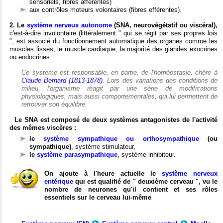
sensoriels, fibres afférentes)
aux contrôles moteurs volontaires (fibres efférentes).
2. Le
système nerveux autonome
(SNA, neurovégétatif ou viscéral),
c'est-à-dire involontaire (littéralement " qui se régit par ses propres lois
", est associé du fonctionnement automatique des organes comme les
muscles lisses, le muscle cardiaque, la majorité des glandes exocrines
ou endocrines.
Ce système est responsable, en partie, de l'homéostasie, chère à
Claude Bernard (1813-1878)
. Lors des variations des conditions de
milieu, l'organisme réagit par une série de modifications
physiologiques, mais aussi comportementales, qui lui permettent de
retrouver son équilibre.
Le SNA est composé de deux systèmes antagonistes de l'activité
des mêmes viscères :
le
système sympathique ou orthosympathique
(ou
sympathique)
, système stimulateur,
le
système parasympathique
, système inhibiteur.
On ajoute à l'heure actuelle le
système nerveux
entérique
qui est qualifié de " deuxième cerveau ", vu le
nombre de neurones qu'il contient et ses rôles
essentiels sur le cerveau lui-même