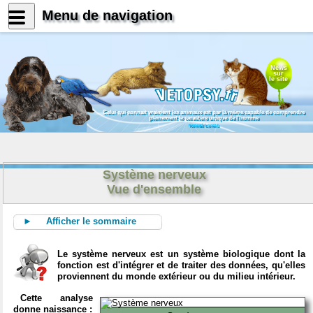
Menu de navigation
News
sur
le site
Celui qui connait vraiment les animaux est par là même capable de comprendre
pleinement le caractère unique de l'homme
Konrad Lorenz
Système nerveux
Vue d'ensemble
► Afficher le sommaire
Le système nerveux est un système biologique dont la
fonction est d'intégrer et de traiter des données, qu'elles
proviennent du monde extérieur ou du milieu intérieur.
Cette analyse
donne naissance :