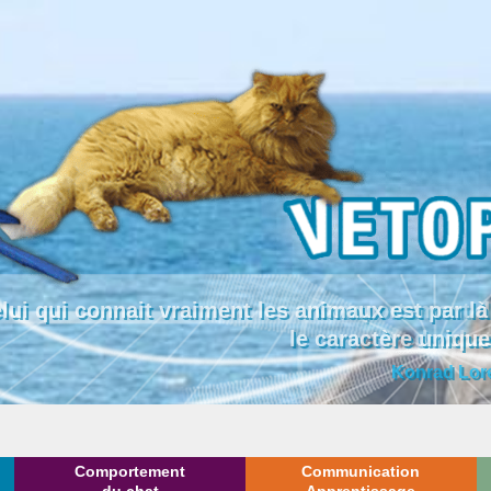
lui qui connait vraiment les animaux est par
le caractère uniqu
Konrad Lor
Comportement
Communication