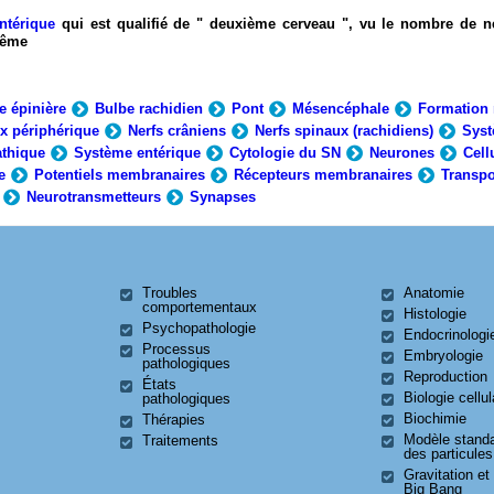
ntérique
qui est qualifié de " deuxième cerveau ", vu le nombre de n
-même
e épinière
Bulbe rachidien
Pont
Mésencéphale
Formation 
x périphérique
Nerfs crâniens
Nerfs spinaux (rachidiens)
Syst
thique
Système entérique
Cytologie du SN
Neurones
Cell
e
Potentiels membranaires
Récepteurs membranaires
Transpo
Neurotransmetteurs
Synapses
Troubles
Anatomie
comportementaux
Histologie
Psychopathologie
Endocrinologi
Processus
Embryologie
pathologiques
Reproduction
États
Biologie cellul
pathologiques
Biochimie
Thérapies
Modèle stand
Traitements
des particules
Gravitation et
Big Bang