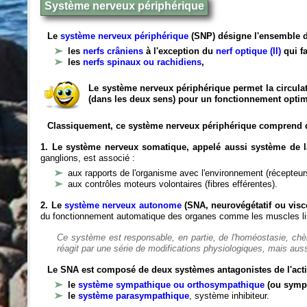
Système nerveux périphérique
Le
système nerveux périphérique
(SNP) désigne l'ensemble d
les
nerfs crâniens
à l'exception du
nerf optique (II)
qui fa
les
nerfs spinaux ou rachidiens
,
Le système nerveux périphérique permet la circulat
(dans les deux sens) pour un fonctionnement optim
Classiquement, ce système nerveux périphérique comprend 
1. Le système nerveux somatique, appelé aussi système de la
ganglions, est associé :
aux rapports de l'organisme avec l'environnement (récepteurs
aux contrôles moteurs volontaires (fibres efférentes).
2. Le
système nerveux autonome
(SNA, neurovégétatif ou viscé
du fonctionnement automatique des organes comme les muscles liss
Ce système est responsable, en partie, de l'homéostasie, ch
réagit par une série de modifications physiologiques, mais auss
Le SNA est composé de deux systèmes antagonistes de l'acti
le
système sympathique ou orthosympathique
(ou symp
le
système parasympathique
, système inhibiteur.