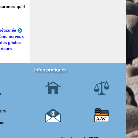
eurones qu'il
réticulée
ème nerveux
ules gliales
rteurs
Infos pratiques
e
aire
ard