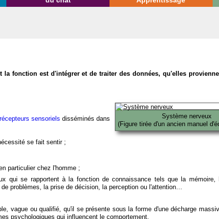
du chat
Apprentissage
la fonction est d'intégrer et de traiter des données, qu'elles provien
Système nerveux
récepteurs sensoriels
disséminés dans
(Figure tirée d'un ancien manuel d'é
écessité se fait sentir ;
en particulier chez l'homme ;
x qui se rapportent à la fonction de connaissance tels que la mémoire, l
on de problèmes, la prise de décision, la perception ou l'attention…
able, vague ou qualifié, qu'il se présente sous la forme d'une décharge massi
mes psychologiques qui influencent le comportement.