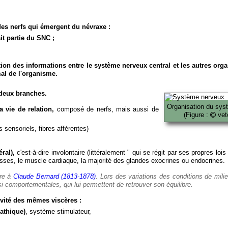
es nerfs qui émergent du névraxe :
it partie du SNC ;
ion des informations entre le système nerveux central et les autres org
al de l'organisme.
deux branches.
Organisation du sys
 vie de relation,
composé de nerfs, mais aussi de
(Figure :
veto
 sensoriels, fibres afférentes)
ral),
c'est-à-dire involontaire (littéralement " qui se régit par ses propres lois
es, le muscle cardiaque, la majorité des glandes exocrines ou endocrines.
ère à
Claude Bernard (1813-1878)
. Lors des variations des conditions de mili
i comportementales, qui lui permettent de retrouver son équilibre.
vité des mêmes viscères :
athique)
, système stimulateur,