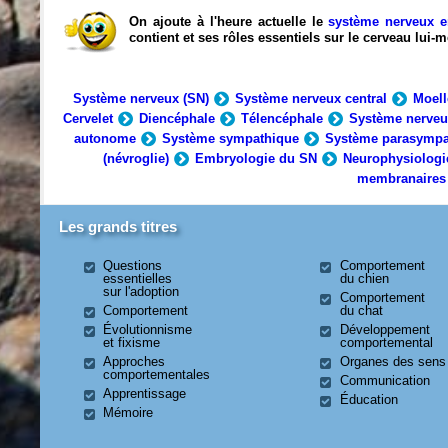
On ajoute à l'heure actuelle le
système nerveux e
contient et ses rôles essentiels sur le cerveau lui
Système nerveux (SN)
Système nerveux central
Moell
Cervelet
Diencéphale
Télencéphale
Système nerveu
autonome
Système sympathique
Système parasympa
(névroglie)
Embryologie du SN
Neurophysiologi
membranaires
Les grands titres
Questions
Comportement
essentielles
du chien
sur l'adoption
Comportement
Comportement
du chat
Évolutionnisme
Développement
et fixisme
comportemental
Approches
Organes des sens
comportementales
Communication
Apprentissage
Éducation
Mémoire