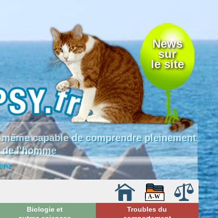
News
sur
le site
 là même capable de comprendre pleinement
e de l'homme
enz
Biologie et
Troubles du