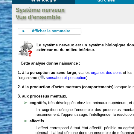
et éthologie
du chien
Système nerveux
Vue d'ensemble
► Afficher le sommaire
Le système nerveux est un système biologique dont 
extérieur ou du milieu intérieur.
Cette analyse donne naissance :
1. à la perception au sens large
, via les
organes des sens
et les
l'organisme (
sensation et perception
) ;
2. à la production d'actes moteurs (comportements)
lorsque la n
3. aux processus mentaux,
cognitifs,
très développés chez les animaux supérieurs, et 
La cognition désigne l'ensemble des processus mentau
raisonnement, l'apprentissage, l'intelligence, la résoluti
affectifs.
L'affect correspond à tout état affectif, pénible ou agré
général. L'affect désigne donc un ensemble de mécanis