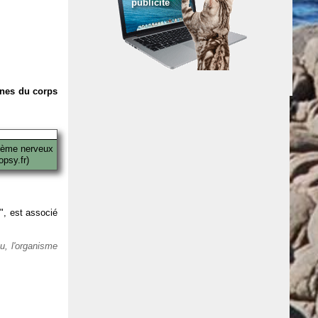
publicité
anes du corps
tème nerveux
psy.fr)
 ", est associé
eu, l'organisme