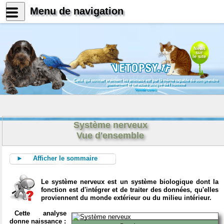
Menu de navigation
News
sur
le site
Celui qui connait vraiment les animaux est par là même capable de comprendre
pleinement le caractère unique de l'homme
Konrad Lorenz
Système nerveux
Vue d'ensemble
► Afficher le sommaire
Le système nerveux est un système biologique dont la
fonction est d'intégrer et de traiter des données, qu'elles
proviennent du monde extérieur ou du milieu intérieur.
Cette analyse
donne naissance :