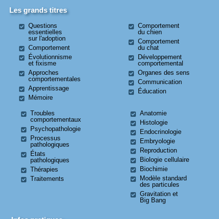
Les grands titres
Questions
Comportement
essentielles
du chien
sur l'adoption
Comportement
Comportement
du chat
Évolutionnisme
Développement
et fixisme
comportemental
Approches
Organes des sens
comportementales
Communication
Apprentissage
Éducation
Mémoire
Troubles
Anatomie
comportementaux
Histologie
Psychopathologie
Endocrinologie
Processus
Embryologie
pathologiques
Reproduction
États
Biologie cellulaire
pathologiques
Biochimie
Thérapies
Modèle standard
Traitements
des particules
Gravitation et
Big Bang