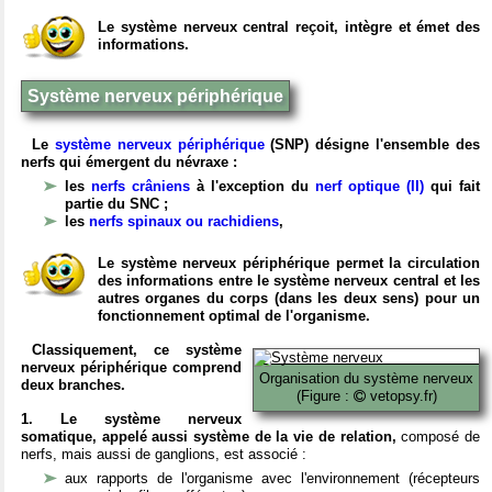
Le système nerveux central reçoit, intègre et émet des
informations.
Système nerveux périphérique
Le
système nerveux périphérique
(SNP) désigne l'ensemble des
nerfs qui émergent du névraxe :
les
nerfs crâniens
à l'exception du
nerf optique (II)
qui fait
partie du SNC ;
les
nerfs spinaux ou rachidiens
,
Le système nerveux périphérique permet la circulation
des informations entre le système nerveux central et les
autres organes du corps (dans les deux sens) pour un
fonctionnement optimal de l'organisme.
Classiquement, ce système
nerveux périphérique comprend
Organisation du système nerveux
deux branches.
(Figure :
vetopsy.fr)
1. Le système nerveux
somatique, appelé aussi système de la vie de relation,
composé de
nerfs, mais aussi de ganglions, est associé :
aux rapports de l'organisme avec l'environnement (récepteurs