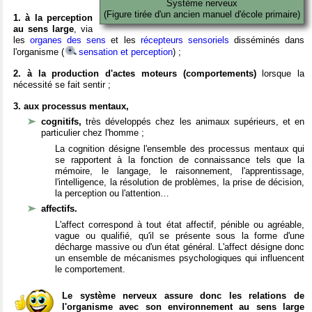
Système nerveux
(Figure tirée d'un ancien manuel d'école primaire)
1. à la perception
au sens large
, via
les
organes des sens
et les
récepteurs sensoriels
disséminés dans
l'organisme (
sensation et perception
) ;
2. à la production d'actes moteurs (comportements)
lorsque la
nécessité se fait sentir ;
3. aux processus mentaux,
cognitifs,
très développés chez les animaux supérieurs, et en
particulier chez l'homme ;
La cognition désigne l'ensemble des processus mentaux qui
se rapportent à la fonction de connaissance tels que la
mémoire, le langage, le raisonnement, l'apprentissage,
l'intelligence, la résolution de problèmes, la prise de décision,
la perception ou l'attention…
affectifs.
L'affect correspond à tout état affectif, pénible ou agréable,
vague ou qualifié, qu'il se présente sous la forme d'une
décharge massive ou d'un état général. L'affect désigne donc
un ensemble de mécanismes psychologiques qui influencent
le comportement.
Le système nerveux assure donc les relations de
l'organisme avec son environnement au sens large