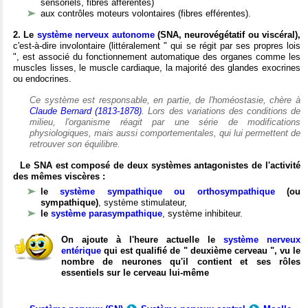
sensoriels, fibres afférentes)
aux contrôles moteurs volontaires (fibres efférentes).
2. Le
système nerveux autonome
(SNA, neurovégétatif ou viscéral),
c'est-à-dire involontaire (littéralement " qui se régit par ses propres lois
", est associé du fonctionnement automatique des organes comme les
muscles lisses, le muscle cardiaque, la majorité des glandes exocrines
ou endocrines.
Ce système est responsable, en partie, de l'homéostasie, chère à
Claude Bernard (1813-1878)
. Lors des variations des conditions de
milieu, l'organisme réagit par une série de modifications
physiologiques, mais aussi comportementales, qui lui permettent de
retrouver son équilibre.
Le SNA est composé de deux systèmes antagonistes de l'activité
des mêmes viscères :
le
système sympathique ou orthosympathique
(ou
sympathique)
, système stimulateur,
le
système parasympathique
, système inhibiteur.
On ajoute à l'heure actuelle le
système nerveux
entérique
qui est qualifié de " deuxième cerveau ", vu le
nombre de neurones qu'il contient et ses rôles
essentiels sur le cerveau lui-même