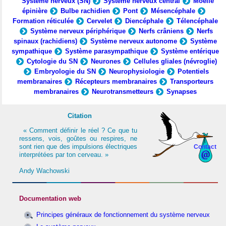
Système nerveux (SN)
Système nerveux central
Moelle
épinière
Bulbe rachidien
Pont
Mésencéphale
Formation réticulée
Cervelet
Diencéphale
Télencéphale
Système nerveux périphérique
Nerfs crâniens
Nerfs
spinaux (rachidiens)
Système nerveux autonome
Système
sympathique
Système parasympathique
Système entérique
Cytologie du SN
Neurones
Cellules gliales (névroglie)
Embryologie du SN
Neurophysiologie
Potentiels
membranaires
Récepteurs membranaires
Transporteurs
membranaires
Neurotransmetteurs
Synapses
Citation
« Comment définir le réel ? Ce que tu
ressens, vois, goûtes ou respires, ne
sont rien que des impulsions électriques
Contact
interprétées par ton cerveau. »
Andy Wachowski
Documentation web
Principes généraux de fonctionnement du système nerveux