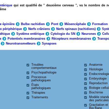
ntérique
qui est qualifié de " deuxième cerveau ", vu le nombre de n
-même
e épinière
Bulbe rachidien
Pont
Mésencéphale
Formation 
x périphérique
Nerfs crâniens
Nerfs spinaux (rachidiens)
Syst
thique
Système entérique
Cytologie du SN
Neurones
Cell
e
Potentiels membranaires
Récepteurs membranaires
Transpo
Neurotransmetteurs
Synapses
Troubles
Anatomie
comportementaux
Histologie
Psychopathologie
Endocrinologi
Processus
Embryologie
pathologiques
Reproduction
États
Biologie cellul
pathologiques
Biochimie
Thérapies
Modèle stand
Traitements
des particules
Gravitation et
Big Bang