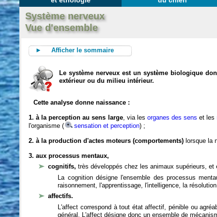
et éthologie
du chien
Système nerveux
Vue d'ensemble
► Afficher le sommaire
Le système nerveux est un système biologique dont 
extérieur ou du milieu intérieur.
Cette analyse donne naissance :
1. à la perception au sens large
, via les
organes des sens
et les
l'organisme (
sensation et perception
) ;
2. à la production d'actes moteurs (comportements)
lorsque la n
3. aux processus mentaux,
cognitifs,
très développés chez les animaux supérieurs, et 
La cognition désigne l'ensemble des processus mentau
raisonnement, l'apprentissage, l'intelligence, la résoluti
affectifs.
L'affect correspond à tout état affectif, pénible ou agré
général. L'affect désigne donc un ensemble de mécanis