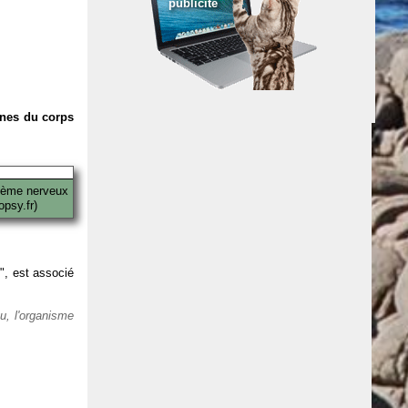
publicité
anes du corps
tème nerveux
psy.fr)
 ", est associé
eu, l'organisme