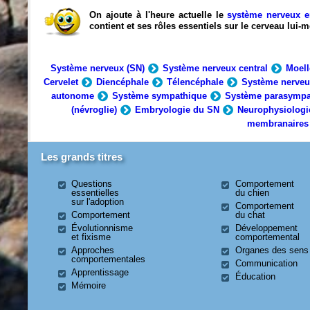
On ajoute à l'heure actuelle le
système nerveux e
contient et ses rôles essentiels sur le cerveau lui
Système nerveux (SN)
Système nerveux central
Moell
Cervelet
Diencéphale
Télencéphale
Système nerveu
autonome
Système sympathique
Système parasympa
(névroglie)
Embryologie du SN
Neurophysiologi
membranaires
Les grands titres
Questions
Comportement
essentielles
du chien
sur l'adoption
Comportement
Comportement
du chat
Évolutionnisme
Développement
et fixisme
comportemental
Approches
Organes des sens
comportementales
Communication
Apprentissage
Éducation
Mémoire