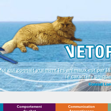
lui qui connait vraiment les animaux est par
le caractère uniqu
Konrad Lor
Comportement
Communication