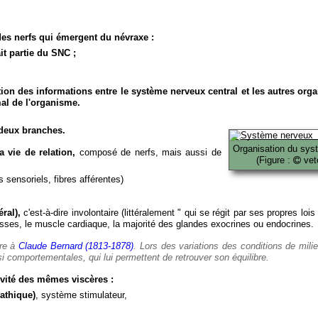
es nerfs qui émergent du névraxe :
it partie du SNC ;
ion des informations entre le système nerveux central et les autres org
al de l'organisme.
deux branches.
Organisation du sys
 vie de relation,
composé de nerfs, mais aussi de
(Figure :
veto
 sensoriels, fibres afférentes)
ral),
c'est-à-dire involontaire (littéralement " qui se régit par ses propres lois
es, le muscle cardiaque, la majorité des glandes exocrines ou endocrines.
ère à
Claude Bernard (1813-1878)
. Lors des variations des conditions de mili
i comportementales, qui lui permettent de retrouver son équilibre.
vité des mêmes viscères :
athique)
, système stimulateur,