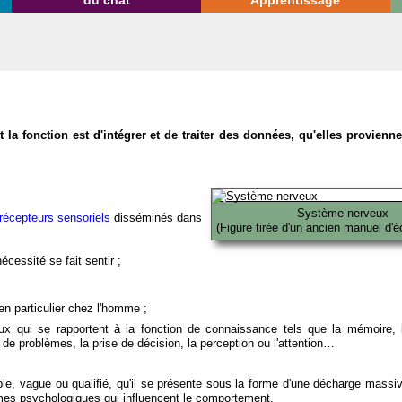
du chat
Apprentissage
la fonction est d'intégrer et de traiter des données, qu'elles provien
Système nerveux
récepteurs sensoriels
disséminés dans
(Figure tirée d'un ancien manuel d'é
écessité se fait sentir ;
en particulier chez l'homme ;
x qui se rapportent à la fonction de connaissance tels que la mémoire, l
on de problèmes, la prise de décision, la perception ou l'attention…
able, vague ou qualifié, qu'il se présente sous la forme d'une décharge massi
mes psychologiques qui influencent le comportement.