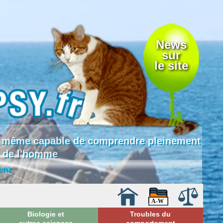
News
sur
le site
 là même capable de comprendre pleinement
e de l'homme
enz
Biologie et
Troubles du