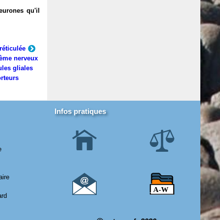
eurones qu'il
réticulée
ème nerveux
ules gliales
rteurs
Infos pratiques
e
aire
ard