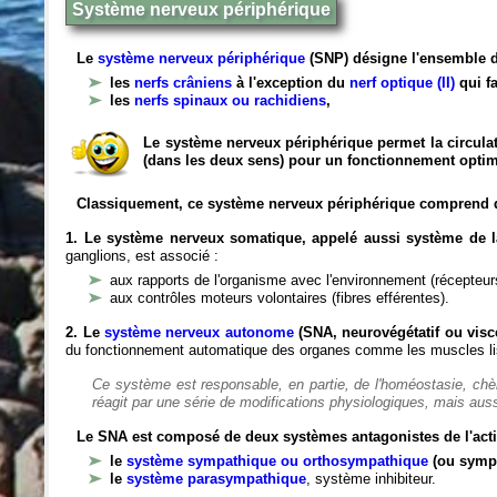
Système nerveux périphérique
Le
système nerveux périphérique
(SNP) désigne l'ensemble d
les
nerfs crâniens
à l'exception du
nerf optique (II)
qui fa
les
nerfs spinaux ou rachidiens
,
Le système nerveux périphérique permet la circulat
(dans les deux sens) pour un fonctionnement optim
Classiquement, ce système nerveux périphérique comprend 
1. Le système nerveux somatique, appelé aussi système de la
ganglions, est associé :
aux rapports de l'organisme avec l'environnement (récepteurs
aux contrôles moteurs volontaires (fibres efférentes).
2. Le
système nerveux autonome
(SNA, neurovégétatif ou viscé
du fonctionnement automatique des organes comme les muscles liss
Ce système est responsable, en partie, de l'homéostasie, ch
réagit par une série de modifications physiologiques, mais auss
Le SNA est composé de deux systèmes antagonistes de l'acti
le
système sympathique ou orthosympathique
(ou symp
le
système parasympathique
, système inhibiteur.