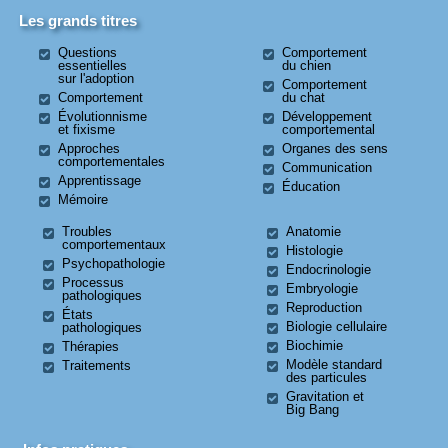
Les grands titres
Questions
Comportement
essentielles
du chien
sur l'adoption
Comportement
Comportement
du chat
Évolutionnisme
Développement
et fixisme
comportemental
Approches
Organes des sens
comportementales
Communication
Apprentissage
Éducation
Mémoire
Troubles
Anatomie
comportementaux
Histologie
Psychopathologie
Endocrinologie
Processus
Embryologie
pathologiques
Reproduction
États
Biologie cellulaire
pathologiques
Biochimie
Thérapies
Modèle standard
Traitements
des particules
Gravitation et
Big Bang