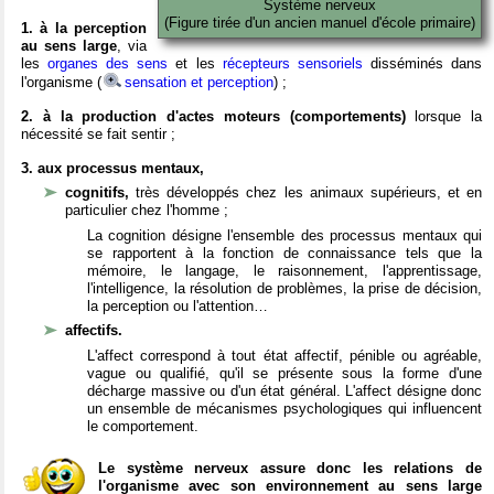
Système nerveux
(Figure tirée d'un ancien manuel d'école primaire)
1. à la perception
au sens large
, via
les
organes des sens
et les
récepteurs sensoriels
disséminés dans
l'organisme (
sensation et perception
) ;
2. à la production d'actes moteurs (comportements)
lorsque la
nécessité se fait sentir ;
3. aux processus mentaux,
cognitifs,
très développés chez les animaux supérieurs, et en
particulier chez l'homme ;
La cognition désigne l'ensemble des processus mentaux qui
se rapportent à la fonction de connaissance tels que la
mémoire, le langage, le raisonnement, l'apprentissage,
l'intelligence, la résolution de problèmes, la prise de décision,
la perception ou l'attention…
affectifs.
L'affect correspond à tout état affectif, pénible ou agréable,
vague ou qualifié, qu'il se présente sous la forme d'une
décharge massive ou d'un état général. L'affect désigne donc
un ensemble de mécanismes psychologiques qui influencent
le comportement.
Le système nerveux assure donc les relations de
l'organisme avec son environnement au sens large