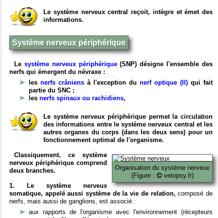
Le système nerveux central reçoit, intègre et émet des
informations.
Système nerveux périphérique
Le
système nerveux périphérique
(SNP) désigne l'ensemble des
nerfs qui émergent du névraxe :
les
nerfs crâniens
à l'exception du
nerf optique (II)
qui fait
partie du SNC ;
les
nerfs spinaux ou rachidiens
,
Le système nerveux périphérique permet la circulation
des informations entre le système nerveux central et les
autres organes du corps (dans les deux sens) pour un
fonctionnement optimal de l'organisme.
Classiquement, ce système
nerveux périphérique comprend
Organisation du système nerveux
deux branches.
(Figure :
vetopsy.fr)
1. Le système nerveux
somatique, appelé aussi système de la vie de relation,
composé de
nerfs, mais aussi de ganglions, est associé :
aux rapports de l'organisme avec l'environnement (récepteurs