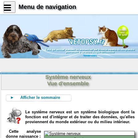
Menu de navigation
News
sur
le site
Celui qui connait vraiment les animaux est par là même capable de comprendre
pleinement le caractère unique de l'homme
Konrad Lorenz
Système nerveux
Vue d'ensemble
► Afficher le sommaire
Le système nerveux est un système biologique dont la
fonction est d'intégrer et de traiter des données, qu'elles
proviennent du monde extérieur ou du milieu intérieur.
Cette analyse
donne naissance :