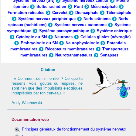
Système nerveux (SN)
Système nerveux central
Moelle
épinière
Bulbe rachidien
Pont
Mésencéphale
Formation réticulée
Cervelet
Diencéphale
Télencéphale
Système nerveux périphérique
Nerfs crâniens
Nerfs
spinaux (rachidiens)
Système nerveux autonome
Système
sympathique
Système parasympathique
Système entérique
Cytologie du SN
Neurones
Cellules gliales (névroglie)
Embryologie du SN
Neurophysiologie
Potentiels
membranaires
Récepteurs membranaires
Transporteurs
membranaires
Neurotransmetteurs
Synapses
Citation
« Comment définir le réel ? Ce que tu
ressens, vois, goûtes ou respires, ne
sont rien que des impulsions électriques
Contact
interprétées par ton cerveau. »
Andy Wachowski
Documentation web
Principes généraux de fonctionnement du système nerveux