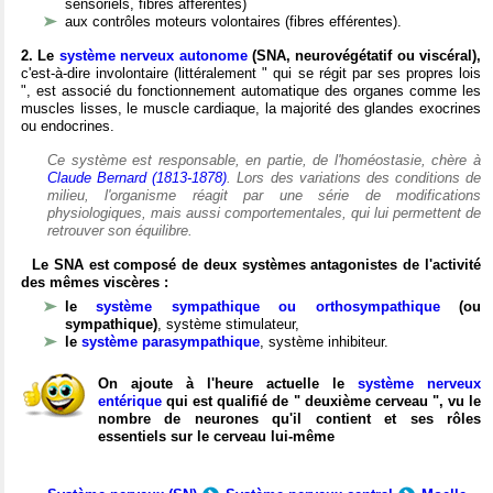
sensoriels, fibres afférentes)
aux contrôles moteurs volontaires (fibres efférentes).
2. Le
système nerveux autonome
(SNA, neurovégétatif ou viscéral),
c'est-à-dire involontaire (littéralement " qui se régit par ses propres lois
", est associé du fonctionnement automatique des organes comme les
muscles lisses, le muscle cardiaque, la majorité des glandes exocrines
ou endocrines.
Ce système est responsable, en partie, de l'homéostasie, chère à
Claude Bernard (1813-1878)
. Lors des variations des conditions de
milieu, l'organisme réagit par une série de modifications
physiologiques, mais aussi comportementales, qui lui permettent de
retrouver son équilibre.
Le SNA est composé de deux systèmes antagonistes de l'activité
des mêmes viscères :
le
système sympathique ou orthosympathique
(ou
sympathique)
, système stimulateur,
le
système parasympathique
, système inhibiteur.
On ajoute à l'heure actuelle le
système nerveux
entérique
qui est qualifié de " deuxième cerveau ", vu le
nombre de neurones qu'il contient et ses rôles
essentiels sur le cerveau lui-même