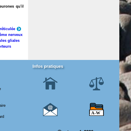
eurones qu'il
réticulée
ème nerveux
ules gliales
rteurs
Infos pratiques
e
aire
ard