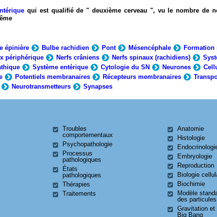
ntérique
qui est qualifié de " deuxième cerveau ", vu le nombre de n
-même
e épinière
Bulbe rachidien
Pont
Mésencéphale
Formation 
x périphérique
Nerfs crâniens
Nerfs spinaux (rachidiens)
Syst
thique
Système entérique
Cytologie du SN
Neurones
Cell
e
Potentiels membranaires
Récepteurs membranaires
Transpo
Neurotransmetteurs
Synapses
Troubles
Anatomie
comportementaux
Histologie
Psychopathologie
Endocrinologi
Processus
Embryologie
pathologiques
Reproduction
États
Biologie cellul
pathologiques
Biochimie
Thérapies
Modèle stand
Traitements
des particules
Gravitation et
Big Bang