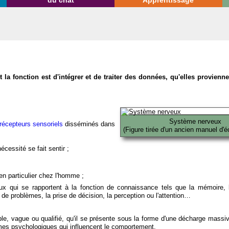
du chat
Apprentissage
la fonction est d'intégrer et de traiter des données, qu'elles provien
Système nerveux
récepteurs sensoriels
disséminés dans
(Figure tirée d'un ancien manuel d'é
écessité se fait sentir ;
en particulier chez l'homme ;
x qui se rapportent à la fonction de connaissance tels que la mémoire, l
on de problèmes, la prise de décision, la perception ou l'attention…
able, vague ou qualifié, qu'il se présente sous la forme d'une décharge massi
mes psychologiques qui influencent le comportement.