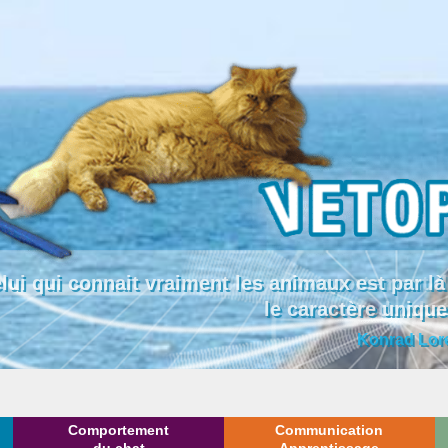
lui qui connait vraiment les animaux est par
le caractère uniqu
Konrad Lor
Comportement
Communication