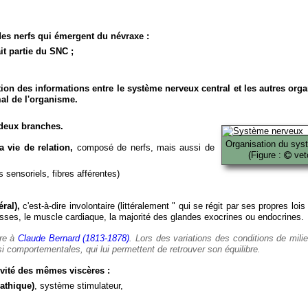
es nerfs qui émergent du névraxe :
it partie du SNC ;
ion des informations entre le système nerveux central et les autres org
al de l'organisme.
deux branches.
Organisation du sys
 vie de relation,
composé de nerfs, mais aussi de
(Figure :
veto
 sensoriels, fibres afférentes)
ral),
c'est-à-dire involontaire (littéralement " qui se régit par ses propres lois
es, le muscle cardiaque, la majorité des glandes exocrines ou endocrines.
ère à
Claude Bernard (1813-1878)
. Lors des variations des conditions de mili
i comportementales, qui lui permettent de retrouver son équilibre.
vité des mêmes viscères :
athique)
, système stimulateur,