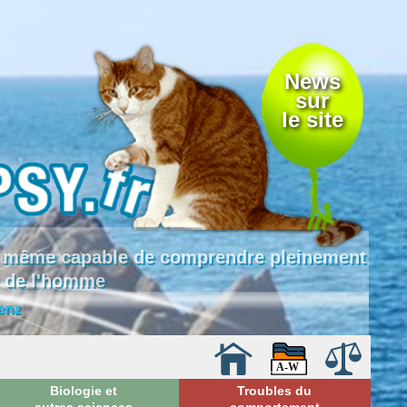
News
sur
le site
 là même capable de comprendre pleinement
e de l'homme
enz
Biologie et
Troubles du