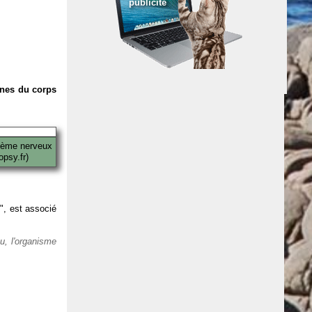
publicité
anes du corps
tème nerveux
psy.fr)
 ", est associé
eu, l'organisme