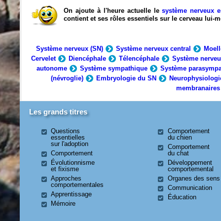
On ajoute à l'heure actuelle le
système nerveux e
contient et ses rôles essentiels sur le cerveau lui
Système nerveux (SN)
Système nerveux central
Moell
Cervelet
Diencéphale
Télencéphale
Système nerveu
autonome
Système sympathique
Système parasympa
(névroglie)
Embryologie du SN
Neurophysiologi
membranaires
Les grands titres
Questions
Comportement
essentielles
du chien
sur l'adoption
Comportement
Comportement
du chat
Évolutionnisme
Développement
et fixisme
comportemental
Approches
Organes des sens
comportementales
Communication
Apprentissage
Éducation
Mémoire