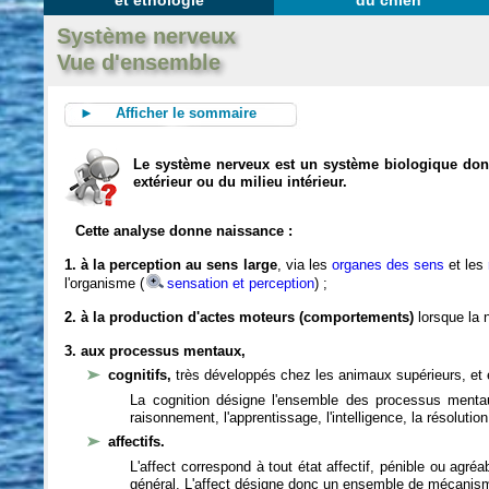
et éthologie
du chien
Système nerveux
Vue d'ensemble
► Afficher le sommaire
Le système nerveux est un système biologique dont 
extérieur ou du milieu intérieur.
Cette analyse donne naissance :
1. à la perception au sens large
, via les
organes des sens
et les
l'organisme (
sensation et perception
) ;
2. à la production d'actes moteurs (comportements)
lorsque la n
3. aux processus mentaux,
cognitifs,
très développés chez les animaux supérieurs, et 
La cognition désigne l'ensemble des processus mentau
raisonnement, l'apprentissage, l'intelligence, la résoluti
affectifs.
L'affect correspond à tout état affectif, pénible ou agré
général. L'affect désigne donc un ensemble de mécanis