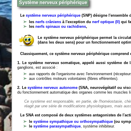
Système nerveux périphérique
Le
système nerveux périphérique
(SNP) désigne l'ensemble d
les
nerfs crâniens
à l'exception du
nerf optique (II)
qui fa
les
nerfs spinaux ou rachidiens
,
Le système nerveux périphérique permet la circulat
(dans les deux sens) pour un fonctionnement optim
Classiquement, ce système nerveux périphérique comprend 
1. Le système nerveux somatique, appelé aussi système de la
ganglions, est associé :
aux rapports de l'organisme avec l'environnement (récepteurs
aux contrôles moteurs volontaires (fibres efférentes).
2. Le
système nerveux autonome
(SNA, neurovégétatif ou viscé
du fonctionnement automatique des organes comme les muscles liss
Ce système est responsable, en partie, de l'homéostasie, ch
réagit par une série de modifications physiologiques, mais auss
Le SNA est composé de deux systèmes antagonistes de l'acti
le
système sympathique ou orthosympathique
(ou symp
le
système parasympathique
, système inhibiteur.