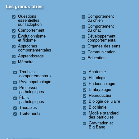
Les grands titres
Questions
Comportement
essentielles
du chien
sur l'adoption
Comportement
Comportement
du chat
Évolutionnisme
Développement
et fixisme
comportemental
Approches
Organes des sens
comportementales
Communication
Apprentissage
Éducation
Mémoire
Troubles
Anatomie
comportementaux
Histologie
Psychopathologie
Endocrinologie
Processus
Embryologie
pathologiques
Reproduction
États
Biologie cellulaire
pathologiques
Biochimie
Thérapies
Modèle standard
Traitements
des particules
Gravitation et
Big Bang