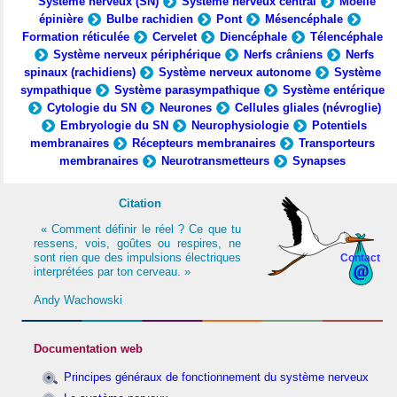
Système nerveux (SN)
Système nerveux central
Moelle
épinière
Bulbe rachidien
Pont
Mésencéphale
Formation réticulée
Cervelet
Diencéphale
Télencéphale
Système nerveux périphérique
Nerfs crâniens
Nerfs
spinaux (rachidiens)
Système nerveux autonome
Système
sympathique
Système parasympathique
Système entérique
Cytologie du SN
Neurones
Cellules gliales (névroglie)
Embryologie du SN
Neurophysiologie
Potentiels
membranaires
Récepteurs membranaires
Transporteurs
membranaires
Neurotransmetteurs
Synapses
Citation
« Comment définir le réel ? Ce que tu
ressens, vois, goûtes ou respires, ne
sont rien que des impulsions électriques
Contact
interprétées par ton cerveau. »
Andy Wachowski
Documentation web
Principes généraux de fonctionnement du système nerveux