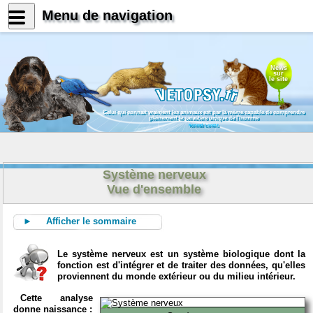
Menu de navigation
News
sur
le site
Celui qui connait vraiment les animaux est par là même capable de comprendre
pleinement le caractère unique de l'homme
Konrad Lorenz
Système nerveux
Vue d'ensemble
► Afficher le sommaire
Le système nerveux est un système biologique dont la
fonction est d'intégrer et de traiter des données, qu'elles
proviennent du monde extérieur ou du milieu intérieur.
Cette analyse
donne naissance :