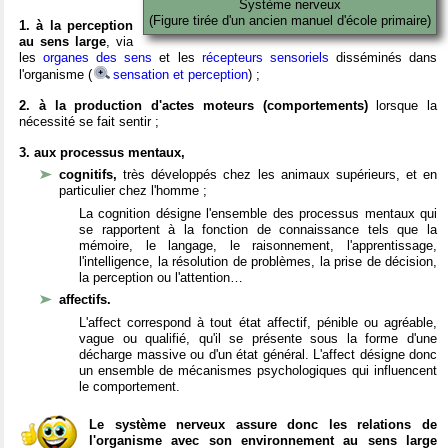
Système nerveux
(Figure tirée d'un ancien manuel d'école primaire)
1. à la perception
au sens large
, via
les
organes des sens
et les
récepteurs sensoriels
disséminés dans
l'organisme (
sensation et perception
) ;
2. à la production d'actes moteurs (comportements)
lorsque la
nécessité se fait sentir ;
3. aux processus mentaux,
cognitifs,
très développés chez les animaux supérieurs, et en
particulier chez l'homme ;
La cognition désigne l'ensemble des processus mentaux qui
se rapportent à la fonction de connaissance tels que la
mémoire, le langage, le raisonnement, l'apprentissage,
l'intelligence, la résolution de problèmes, la prise de décision,
la perception ou l'attention…
affectifs.
L'affect correspond à tout état affectif, pénible ou agréable,
vague ou qualifié, qu'il se présente sous la forme d'une
décharge massive ou d'un état général. L'affect désigne donc
un ensemble de mécanismes psychologiques qui influencent
le comportement.
Le système nerveux assure donc les relations de
l'organisme avec son environnement au sens large