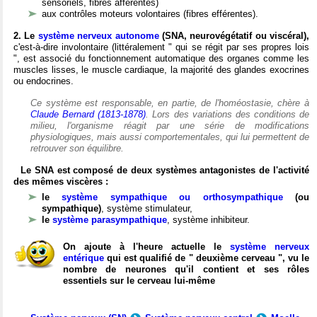
sensoriels, fibres afférentes)
aux contrôles moteurs volontaires (fibres efférentes).
2. Le
système nerveux autonome
(SNA, neurovégétatif ou viscéral),
c'est-à-dire involontaire (littéralement " qui se régit par ses propres lois
", est associé du fonctionnement automatique des organes comme les
muscles lisses, le muscle cardiaque, la majorité des glandes exocrines
ou endocrines.
Ce système est responsable, en partie, de l'homéostasie, chère à
Claude Bernard (1813-1878)
. Lors des variations des conditions de
milieu, l'organisme réagit par une série de modifications
physiologiques, mais aussi comportementales, qui lui permettent de
retrouver son équilibre.
Le SNA est composé de deux systèmes antagonistes de l'activité
des mêmes viscères :
le
système sympathique ou orthosympathique
(ou
sympathique)
, système stimulateur,
le
système parasympathique
, système inhibiteur.
On ajoute à l'heure actuelle le
système nerveux
entérique
qui est qualifié de " deuxième cerveau ", vu le
nombre de neurones qu'il contient et ses rôles
essentiels sur le cerveau lui-même