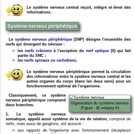
Le système nerveux central reçoit, intègre et émet des
informations.
Système nerveux périphérique
Le
système nerveux périphérique
(SNP) désigne l'ensemble des
nerfs qui émergent du névraxe :
les
nerfs crâniens
à l'exception du
nerf optique (II)
qui fait
partie du SNC ;
les
nerfs spinaux ou rachidiens
,
Le système nerveux périphérique permet la circulation
des informations entre le système nerveux central et les
autres organes du corps (dans les deux sens) pour un
fonctionnement optimal de l'organisme.
Classiquement, ce système
nerveux périphérique comprend
Organisation du système nerveux
deux branches.
(Figure :
vetopsy.fr)
1. Le système nerveux
somatique, appelé aussi système de la vie de relation,
composé de
nerfs, mais aussi de ganglions, est associé :
aux rapports de l'organisme avec l'environnement (récepteurs