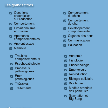
Les grands titres
Questions
Comportement
essentielles
du chien
sur l'adoption
Comportement
Comportement
du chat
Évolutionnisme
Développement
et fixisme
comportemental
Approches
Organes des sens
comportementales
Communication
Apprentissage
Éducation
Mémoire
Troubles
Anatomie
comportementaux
Histologie
Psychopathologie
Endocrinologie
Processus
Embryologie
pathologiques
Reproduction
États
Biologie cellulaire
pathologiques
Biochimie
Thérapies
Modèle standard
Traitements
des particules
Gravitation et
Big Bang