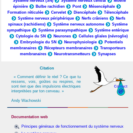
Système nerveux (SN)
Système nerveux central
Moelle
épinière
Bulbe rachidien
Pont
Mésencéphale
Formation réticulée
Cervelet
Diencéphale
Télencéphale
Système nerveux périphérique
Nerfs crâniens
Nerfs
spinaux (rachidiens)
Système nerveux autonome
Système
sympathique
Système parasympathique
Système entérique
Cytologie du SN
Neurones
Cellules gliales (névroglie)
Embryologie du SN
Neurophysiologie
Potentiels
membranaires
Récepteurs membranaires
Transporteurs
membranaires
Neurotransmetteurs
Synapses
Citation
« Comment définir le réel ? Ce que tu
ressens, vois, goûtes ou respires, ne
sont rien que des impulsions électriques
Contact
interprétées par ton cerveau. »
Andy Wachowski
Documentation web
Principes généraux de fonctionnement du système nerveux