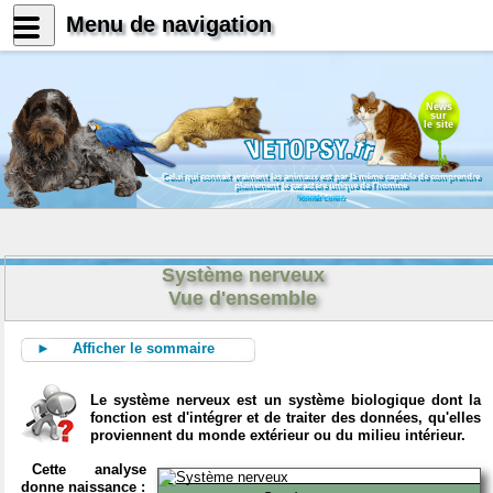
Menu de navigation
News
sur
le site
Celui qui connait vraiment les animaux est par là même capable de comprendre
pleinement le caractère unique de l'homme
Konrad Lorenz
Système nerveux
Vue d'ensemble
► Afficher le sommaire
Le système nerveux est un système biologique dont la
fonction est d'intégrer et de traiter des données, qu'elles
proviennent du monde extérieur ou du milieu intérieur.
Cette analyse
donne naissance :