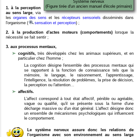
Système nerveux
(Figure tirée d'un ancien manuel d'école primaire)
1. à la perception
au sens large
, via
les
organes des sens
et les
récepteurs sensoriels
disséminés dans
l'organisme (
sensation et perception
) ;
2. à la production d'actes moteurs (comportements)
lorsque la
nécessité se fait sentir ;
3. aux processus mentaux,
cognitifs,
très développés chez les animaux supérieurs, et en
particulier chez l'homme ;
La cognition désigne l'ensemble des processus mentaux qui
se rapportent à la fonction de connaissance tels que la
mémoire, le langage, le raisonnement, l'apprentissage,
l'intelligence, la résolution de problèmes, la prise de décision,
la perception ou l'attention…
affectifs.
L'affect correspond à tout état affectif, pénible ou agréable,
vague ou qualifié, qu'il se présente sous la forme d'une
décharge massive ou d'un état général. L'affect désigne donc
un ensemble de mécanismes psychologiques qui influencent
le comportement.
Le système nerveux assure donc les relations de
l'organisme avec son environnement au sens large