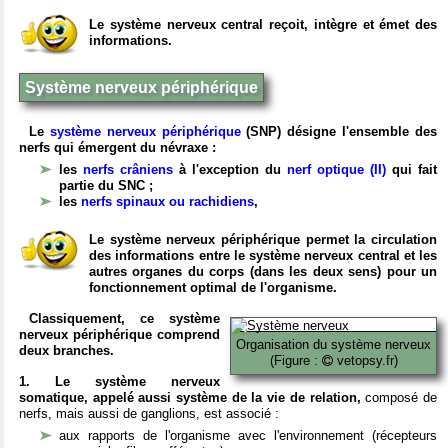
Le système nerveux central reçoit, intègre et émet des
informations.
Système nerveux périphérique
Le
système nerveux périphérique
(SNP) désigne l'ensemble des
nerfs qui émergent du névraxe :
les
nerfs crâniens
à l'exception du
nerf optique (II)
qui fait
partie du SNC ;
les
nerfs spinaux ou rachidiens
,
Le système nerveux périphérique permet la circulation
des informations entre le système nerveux central et les
autres organes du corps (dans les deux sens) pour un
fonctionnement optimal de l'organisme.
Classiquement, ce système
nerveux périphérique comprend
Organisation du système nerveux
deux branches.
(Figure :
vetopsy.fr)
1. Le système nerveux
somatique, appelé aussi système de la vie de relation,
composé de
nerfs, mais aussi de ganglions, est associé :
aux rapports de l'organisme avec l'environnement (récepteurs