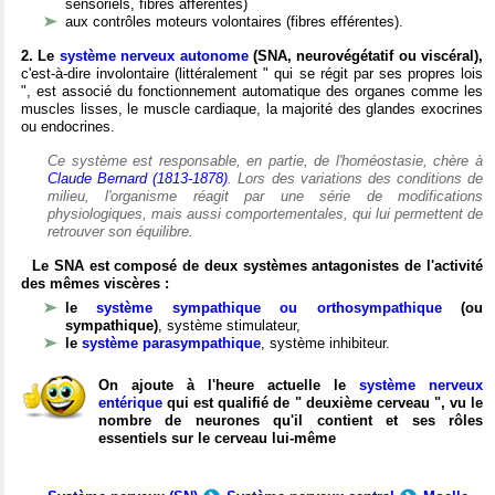
sensoriels, fibres afférentes)
aux contrôles moteurs volontaires (fibres efférentes).
2. Le
système nerveux autonome
(SNA, neurovégétatif ou viscéral),
c'est-à-dire involontaire (littéralement " qui se régit par ses propres lois
", est associé du fonctionnement automatique des organes comme les
muscles lisses, le muscle cardiaque, la majorité des glandes exocrines
ou endocrines.
Ce système est responsable, en partie, de l'homéostasie, chère à
Claude Bernard (1813-1878)
. Lors des variations des conditions de
milieu, l'organisme réagit par une série de modifications
physiologiques, mais aussi comportementales, qui lui permettent de
retrouver son équilibre.
Le SNA est composé de deux systèmes antagonistes de l'activité
des mêmes viscères :
le
système sympathique ou orthosympathique
(ou
sympathique)
, système stimulateur,
le
système parasympathique
, système inhibiteur.
On ajoute à l'heure actuelle le
système nerveux
entérique
qui est qualifié de " deuxième cerveau ", vu le
nombre de neurones qu'il contient et ses rôles
essentiels sur le cerveau lui-même