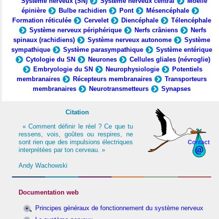
Système nerveux (SN)
Système nerveux central
Moelle
épinière
Bulbe rachidien
Pont
Mésencéphale
Formation réticulée
Cervelet
Diencéphale
Télencéphale
Système nerveux périphérique
Nerfs crâniens
Nerfs
spinaux (rachidiens)
Système nerveux autonome
Système
sympathique
Système parasympathique
Système entérique
Cytologie du SN
Neurones
Cellules gliales (névroglie)
Embryologie du SN
Neurophysiologie
Potentiels
membranaires
Récepteurs membranaires
Transporteurs
membranaires
Neurotransmetteurs
Synapses
Citation
« Comment définir le réel ? Ce que tu
ressens, vois, goûtes ou respires, ne
sont rien que des impulsions électriques
Contact
interprétées par ton cerveau. »
Andy Wachowski
Documentation web
Principes généraux de fonctionnement du système nerveux