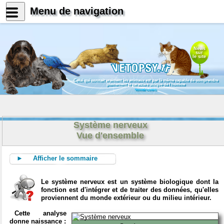
Menu de navigation
News
sur
le site
Celui qui connait vraiment les animaux est par là même capable de comprendre
pleinement le caractère unique de l'homme
Konrad Lorenz
Système nerveux
Vue d'ensemble
► Afficher le sommaire
Le système nerveux est un système biologique dont la
fonction est d'intégrer et de traiter des données, qu'elles
proviennent du monde extérieur ou du milieu intérieur.
Cette analyse
donne naissance :