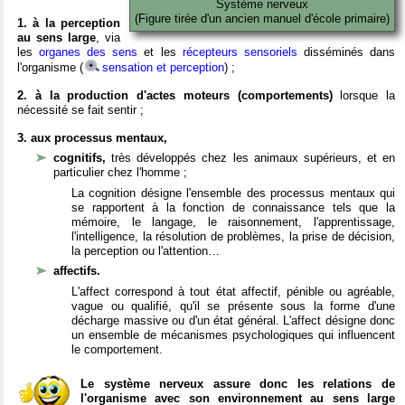
Système nerveux
(Figure tirée d'un ancien manuel d'école primaire)
1. à la perception
au sens large
, via
les
organes des sens
et les
récepteurs sensoriels
disséminés dans
l'organisme (
sensation et perception
) ;
2. à la production d'actes moteurs (comportements)
lorsque la
nécessité se fait sentir ;
3. aux processus mentaux,
cognitifs,
très développés chez les animaux supérieurs, et en
particulier chez l'homme ;
La cognition désigne l'ensemble des processus mentaux qui
se rapportent à la fonction de connaissance tels que la
mémoire, le langage, le raisonnement, l'apprentissage,
l'intelligence, la résolution de problèmes, la prise de décision,
la perception ou l'attention…
affectifs.
L'affect correspond à tout état affectif, pénible ou agréable,
vague ou qualifié, qu'il se présente sous la forme d'une
décharge massive ou d'un état général. L'affect désigne donc
un ensemble de mécanismes psychologiques qui influencent
le comportement.
Le système nerveux assure donc les relations de
l'organisme avec son environnement au sens large