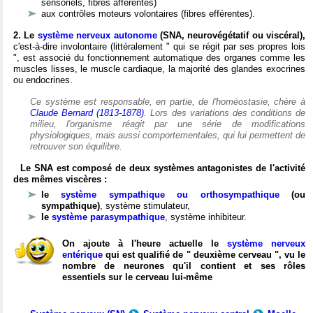
sensoriels, fibres afférentes)
aux contrôles moteurs volontaires (fibres efférentes).
2. Le
système nerveux autonome
(SNA, neurovégétatif ou viscéral),
c'est-à-dire involontaire (littéralement " qui se régit par ses propres lois
", est associé du fonctionnement automatique des organes comme les
muscles lisses, le muscle cardiaque, la majorité des glandes exocrines
ou endocrines.
Ce système est responsable, en partie, de l'homéostasie, chère à
Claude Bernard (1813-1878)
. Lors des variations des conditions de
milieu, l'organisme réagit par une série de modifications
physiologiques, mais aussi comportementales, qui lui permettent de
retrouver son équilibre.
Le SNA est composé de deux systèmes antagonistes de l'activité
des mêmes viscères :
le
système sympathique ou orthosympathique
(ou
sympathique)
, système stimulateur,
le
système parasympathique
, système inhibiteur.
On ajoute à l'heure actuelle le
système nerveux
entérique
qui est qualifié de " deuxième cerveau ", vu le
nombre de neurones qu'il contient et ses rôles
essentiels sur le cerveau lui-même