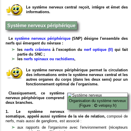
Le système nerveux central reçoit, intègre et émet des
informations.
Système nerveux périphérique
Le
système nerveux périphérique
(SNP) désigne l'ensemble des
nerfs qui émergent du névraxe :
les
nerfs crâniens
à l'exception du
nerf optique (II)
qui fait
partie du SNC ;
les
nerfs spinaux ou rachidiens
,
Le système nerveux périphérique permet la circulation
des informations entre le système nerveux central et les
autres organes du corps (dans les deux sens) pour un
fonctionnement optimal de l'organisme.
Classiquement, ce système
nerveux périphérique comprend
Organisation du système nerveux
deux branches.
(Figure :
vetopsy.fr)
1. Le système nerveux
somatique, appelé aussi système de la vie de relation,
composé de
nerfs, mais aussi de ganglions, est associé :
aux rapports de l'organisme avec l'environnement (récepteurs