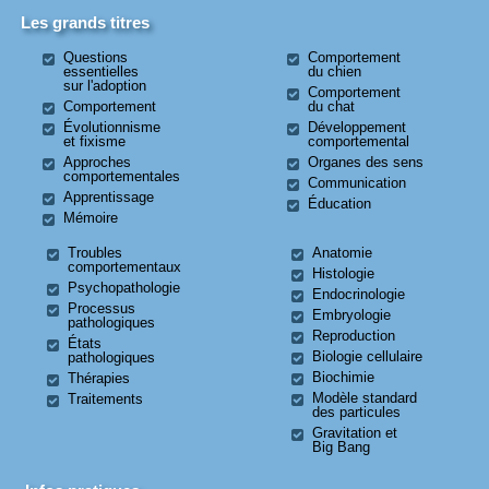
Les grands titres
Questions
Comportement
essentielles
du chien
sur l'adoption
Comportement
Comportement
du chat
Évolutionnisme
Développement
et fixisme
comportemental
Approches
Organes des sens
comportementales
Communication
Apprentissage
Éducation
Mémoire
Troubles
Anatomie
comportementaux
Histologie
Psychopathologie
Endocrinologie
Processus
Embryologie
pathologiques
Reproduction
États
Biologie cellulaire
pathologiques
Biochimie
Thérapies
Modèle standard
Traitements
des particules
Gravitation et
Big Bang