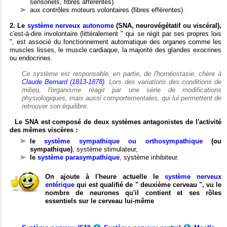
sensoriels, fibres afférentes)
aux contrôles moteurs volontaires (fibres efférentes).
2. Le
système nerveux autonome
(SNA, neurovégétatif ou viscéral),
c'est-à-dire involontaire (littéralement " qui se régit par ses propres lois
", est associé du fonctionnement automatique des organes comme les
muscles lisses, le muscle cardiaque, la majorité des glandes exocrines
ou endocrines.
Ce système est responsable, en partie, de l'homéostasie, chère à
Claude Bernard (1813-1878)
. Lors des variations des conditions de
milieu, l'organisme réagit par une série de modifications
physiologiques, mais aussi comportementales, qui lui permettent de
retrouver son équilibre.
Le SNA est composé de deux systèmes antagonistes de l'activité
des mêmes viscères :
le
système sympathique ou orthosympathique
(ou
sympathique)
, système stimulateur,
le
système parasympathique
, système inhibiteur.
On ajoute à l'heure actuelle le
système nerveux
entérique
qui est qualifié de " deuxième cerveau ", vu le
nombre de neurones qu'il contient et ses rôles
essentiels sur le cerveau lui-même