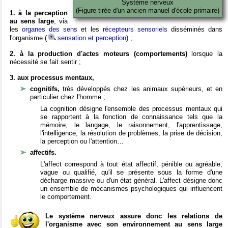
Système nerveux
(Figure tirée d'un ancien manuel d'école primaire)
1. à la perception
au sens large
, via
les
organes des sens
et les
récepteurs sensoriels
disséminés dans
l'organisme (
sensation et perception
) ;
2. à la production d'actes moteurs (comportements)
lorsque la
nécessité se fait sentir ;
3. aux processus mentaux,
cognitifs,
très développés chez les animaux supérieurs, et en
particulier chez l'homme ;
La cognition désigne l'ensemble des processus mentaux qui
se rapportent à la fonction de connaissance tels que la
mémoire, le langage, le raisonnement, l'apprentissage,
l'intelligence, la résolution de problèmes, la prise de décision,
la perception ou l'attention…
affectifs.
L'affect correspond à tout état affectif, pénible ou agréable,
vague ou qualifié, qu'il se présente sous la forme d'une
décharge massive ou d'un état général. L'affect désigne donc
un ensemble de mécanismes psychologiques qui influencent
le comportement.
Le système nerveux assure donc les relations de
l'organisme avec son environnement au sens large