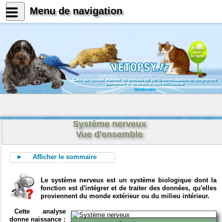
Menu de navigation
News
sur
le site
Celui qui connait vraiment les animaux est par là même capable de comprendre
pleinement le caractère unique de l'homme
Konrad Lorenz
Système nerveux
Vue d'ensemble
► Afficher le sommaire
Le système nerveux est un système biologique dont la
fonction est d'intégrer et de traiter des données, qu'elles
proviennent du monde extérieur ou du milieu intérieur.
Cette analyse
donne naissance :