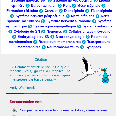
Système nerveux (SN)
Système nerveux central
Moelle
épinière
Bulbe rachidien
Pont
Mésencéphale
Formation réticulée
Cervelet
Diencéphale
Télencéphale
Système nerveux périphérique
Nerfs crâniens
Nerfs
spinaux (rachidiens)
Système nerveux autonome
Système
sympathique
Système parasympathique
Système entérique
Cytologie du SN
Neurones
Cellules gliales (névroglie)
Embryologie du SN
Neurophysiologie
Potentiels
membranaires
Récepteurs membranaires
Transporteurs
membranaires
Neurotransmetteurs
Synapses
Citation
« Comment définir le réel ? Ce que tu
ressens, vois, goûtes ou respires, ne
sont rien que des impulsions électriques
Contact
interprétées par ton cerveau. »
Andy Wachowski
Documentation web
Principes généraux de fonctionnement du système nerveux