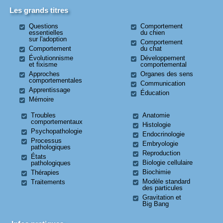
Les grands titres
Questions
Comportement
essentielles
du chien
sur l'adoption
Comportement
Comportement
du chat
Évolutionnisme
Développement
et fixisme
comportemental
Approches
Organes des sens
comportementales
Communication
Apprentissage
Éducation
Mémoire
Troubles
Anatomie
comportementaux
Histologie
Psychopathologie
Endocrinologie
Processus
Embryologie
pathologiques
Reproduction
États
Biologie cellulaire
pathologiques
Biochimie
Thérapies
Modèle standard
Traitements
des particules
Gravitation et
Big Bang