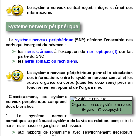
Le système nerveux central reçoit, intègre et émet des
informations.
Système nerveux périphérique
Le
système nerveux périphérique
(SNP) désigne l'ensemble des
nerfs qui émergent du névraxe :
les
nerfs crâniens
à l'exception du
nerf optique (II)
qui fait
partie du SNC ;
les
nerfs spinaux ou rachidiens
,
Le système nerveux périphérique permet la circulation
des informations entre le système nerveux central et les
autres organes du corps (dans les deux sens) pour un
fonctionnement optimal de l'organisme.
Classiquement, ce système
nerveux périphérique comprend
Organisation du système nerveux
deux branches.
(Figure :
vetopsy.fr)
1. Le système nerveux
somatique, appelé aussi système de la vie de relation,
composé de
nerfs, mais aussi de ganglions, est associé :
aux rapports de l'organisme avec l'environnement (récepteurs