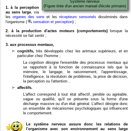
Système nerveux
(Figure tirée d'un ancien manuel d'école primaire)
1. à la perception
au sens large
, via
les
organes des sens
et les
récepteurs sensoriels
disséminés dans
l'organisme (
sensation et perception
) ;
2. à la production d'actes moteurs (comportements)
lorsque la
nécessité se fait sentir ;
3. aux processus mentaux,
cognitifs,
très développés chez les animaux supérieurs, et en
particulier chez l'homme ;
La cognition désigne l'ensemble des processus mentaux qui
se rapportent à la fonction de connaissance tels que la
mémoire, le langage, le raisonnement, l'apprentissage,
l'intelligence, la résolution de problèmes, la prise de décision,
la perception ou l'attention…
affectifs.
L'affect correspond à tout état affectif, pénible ou agréable,
vague ou qualifié, qu'il se présente sous la forme d'une
décharge massive ou d'un état général. L'affect désigne donc
un ensemble de mécanismes psychologiques qui influencent
le comportement.
Le système nerveux assure donc les relations de
l'organisme avec son environnement au sens large