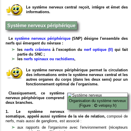
Le système nerveux central reçoit, intègre et émet des
informations.
Système nerveux périphérique
Le
système nerveux périphérique
(SNP) désigne l'ensemble des
nerfs qui émergent du névraxe :
les
nerfs crâniens
à l'exception du
nerf optique (II)
qui fait
partie du SNC ;
les
nerfs spinaux ou rachidiens
,
Le système nerveux périphérique permet la circulation
des informations entre le système nerveux central et les
autres organes du corps (dans les deux sens) pour un
fonctionnement optimal de l'organisme.
Classiquement, ce système
nerveux périphérique comprend
Organisation du système nerveux
deux branches.
(Figure :
vetopsy.fr)
1. Le système nerveux
somatique, appelé aussi système de la vie de relation,
composé de
nerfs, mais aussi de ganglions, est associé :
aux rapports de l'organisme avec l'environnement (récepteurs