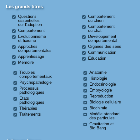
Les grands titres
Questions
Comportement
essentielles
du chien
sur l'adoption
Comportement
Comportement
du chat
Évolutionnisme
Développement
et fixisme
comportemental
Approches
Organes des sens
comportementales
Communication
Apprentissage
Éducation
Mémoire
Troubles
Anatomie
comportementaux
Histologie
Psychopathologie
Endocrinologie
Processus
Embryologie
pathologiques
Reproduction
États
Biologie cellulaire
pathologiques
Biochimie
Thérapies
Modèle standard
Traitements
des particules
Gravitation et
Big Bang