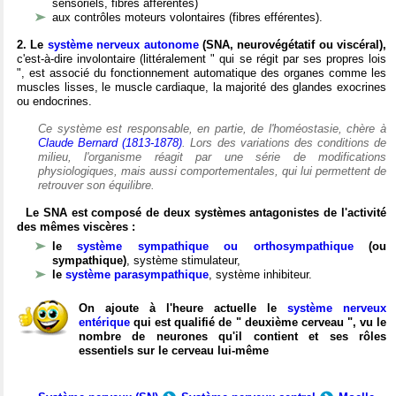
sensoriels, fibres afférentes)
aux contrôles moteurs volontaires (fibres efférentes).
2. Le
système nerveux autonome
(SNA, neurovégétatif ou viscéral),
c'est-à-dire involontaire (littéralement " qui se régit par ses propres lois
", est associé du fonctionnement automatique des organes comme les
muscles lisses, le muscle cardiaque, la majorité des glandes exocrines
ou endocrines.
Ce système est responsable, en partie, de l'homéostasie, chère à
Claude Bernard (1813-1878)
. Lors des variations des conditions de
milieu, l'organisme réagit par une série de modifications
physiologiques, mais aussi comportementales, qui lui permettent de
retrouver son équilibre.
Le SNA est composé de deux systèmes antagonistes de l'activité
des mêmes viscères :
le
système sympathique ou orthosympathique
(ou
sympathique)
, système stimulateur,
le
système parasympathique
, système inhibiteur.
On ajoute à l'heure actuelle le
système nerveux
entérique
qui est qualifié de " deuxième cerveau ", vu le
nombre de neurones qu'il contient et ses rôles
essentiels sur le cerveau lui-même