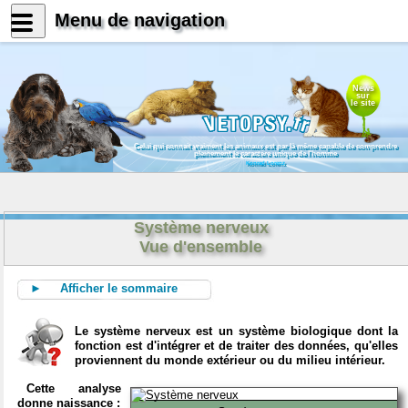
Menu de navigation
News
sur
le site
Celui qui connait vraiment les animaux est par là même capable de comprendre
pleinement le caractère unique de l'homme
Konrad Lorenz
Système nerveux
Vue d'ensemble
► Afficher le sommaire
Le système nerveux est un système biologique dont la
fonction est d'intégrer et de traiter des données, qu'elles
proviennent du monde extérieur ou du milieu intérieur.
Cette analyse
donne naissance :