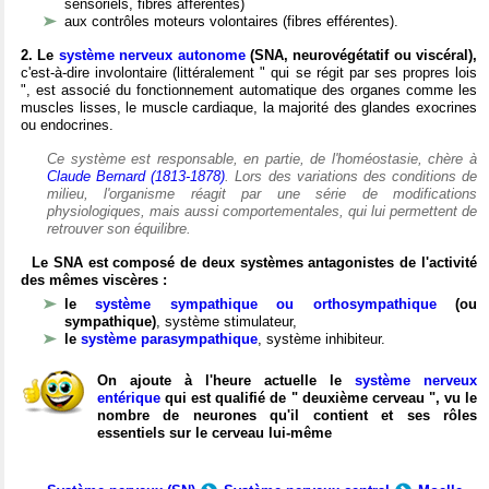
sensoriels, fibres afférentes)
aux contrôles moteurs volontaires (fibres efférentes).
2. Le
système nerveux autonome
(SNA, neurovégétatif ou viscéral),
c'est-à-dire involontaire (littéralement " qui se régit par ses propres lois
", est associé du fonctionnement automatique des organes comme les
muscles lisses, le muscle cardiaque, la majorité des glandes exocrines
ou endocrines.
Ce système est responsable, en partie, de l'homéostasie, chère à
Claude Bernard (1813-1878)
. Lors des variations des conditions de
milieu, l'organisme réagit par une série de modifications
physiologiques, mais aussi comportementales, qui lui permettent de
retrouver son équilibre.
Le SNA est composé de deux systèmes antagonistes de l'activité
des mêmes viscères :
le
système sympathique ou orthosympathique
(ou
sympathique)
, système stimulateur,
le
système parasympathique
, système inhibiteur.
On ajoute à l'heure actuelle le
système nerveux
entérique
qui est qualifié de " deuxième cerveau ", vu le
nombre de neurones qu'il contient et ses rôles
essentiels sur le cerveau lui-même