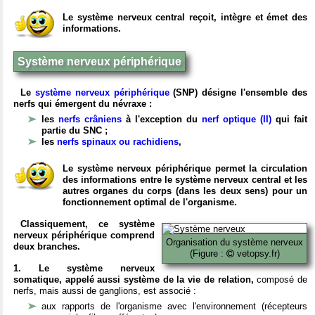
Le système nerveux central reçoit, intègre et émet des
informations.
Système nerveux périphérique
Le
système nerveux périphérique
(SNP) désigne l'ensemble des
nerfs qui émergent du névraxe :
les
nerfs crâniens
à l'exception du
nerf optique (II)
qui fait
partie du SNC ;
les
nerfs spinaux ou rachidiens
,
Le système nerveux périphérique permet la circulation
des informations entre le système nerveux central et les
autres organes du corps (dans les deux sens) pour un
fonctionnement optimal de l'organisme.
Classiquement, ce système
nerveux périphérique comprend
Organisation du système nerveux
deux branches.
(Figure :
vetopsy.fr)
1. Le système nerveux
somatique, appelé aussi système de la vie de relation,
composé de
nerfs, mais aussi de ganglions, est associé :
aux rapports de l'organisme avec l'environnement (récepteurs