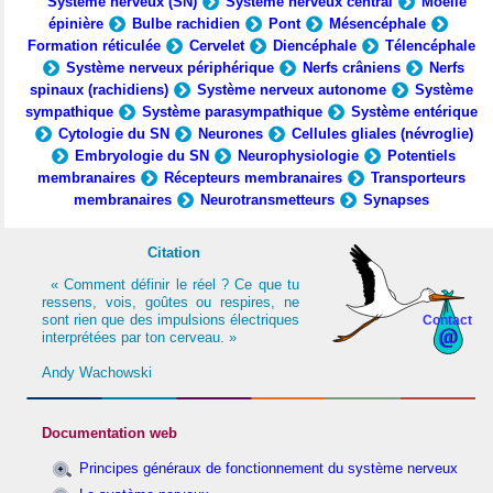
Système nerveux (SN)
Système nerveux central
Moelle
épinière
Bulbe rachidien
Pont
Mésencéphale
Formation réticulée
Cervelet
Diencéphale
Télencéphale
Système nerveux périphérique
Nerfs crâniens
Nerfs
spinaux (rachidiens)
Système nerveux autonome
Système
sympathique
Système parasympathique
Système entérique
Cytologie du SN
Neurones
Cellules gliales (névroglie)
Embryologie du SN
Neurophysiologie
Potentiels
membranaires
Récepteurs membranaires
Transporteurs
membranaires
Neurotransmetteurs
Synapses
Citation
« Comment définir le réel ? Ce que tu
ressens, vois, goûtes ou respires, ne
sont rien que des impulsions électriques
Contact
interprétées par ton cerveau. »
Andy Wachowski
Documentation web
Principes généraux de fonctionnement du système nerveux