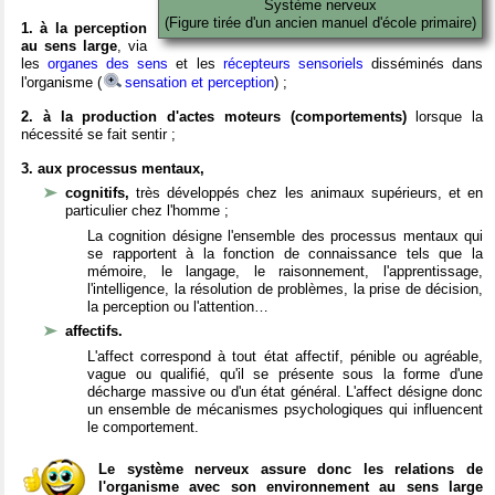
Système nerveux
(Figure tirée d'un ancien manuel d'école primaire)
1. à la perception
au sens large
, via
les
organes des sens
et les
récepteurs sensoriels
disséminés dans
l'organisme (
sensation et perception
) ;
2. à la production d'actes moteurs (comportements)
lorsque la
nécessité se fait sentir ;
3. aux processus mentaux,
cognitifs,
très développés chez les animaux supérieurs, et en
particulier chez l'homme ;
La cognition désigne l'ensemble des processus mentaux qui
se rapportent à la fonction de connaissance tels que la
mémoire, le langage, le raisonnement, l'apprentissage,
l'intelligence, la résolution de problèmes, la prise de décision,
la perception ou l'attention…
affectifs.
L'affect correspond à tout état affectif, pénible ou agréable,
vague ou qualifié, qu'il se présente sous la forme d'une
décharge massive ou d'un état général. L'affect désigne donc
un ensemble de mécanismes psychologiques qui influencent
le comportement.
Le système nerveux assure donc les relations de
l'organisme avec son environnement au sens large