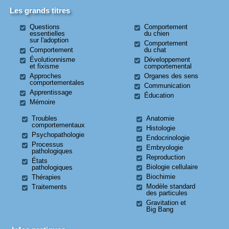
Les grands titres
Questions
Comportement
essentielles
du chien
sur l'adoption
Comportement
Comportement
du chat
Évolutionnisme
Développement
et fixisme
comportemental
Approches
Organes des sens
comportementales
Communication
Apprentissage
Éducation
Mémoire
Troubles
Anatomie
comportementaux
Histologie
Psychopathologie
Endocrinologie
Processus
Embryologie
pathologiques
Reproduction
États
Biologie cellulaire
pathologiques
Biochimie
Thérapies
Modèle standard
Traitements
des particules
Gravitation et
Big Bang