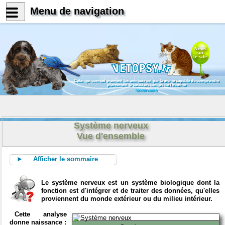
Menu de navigation
News
sur
le site
Celui qui connait vraiment les animaux est par là même capable de comprendre
pleinement le caractère unique de l'homme
Konrad Lorenz
Système nerveux
Vue d'ensemble
► Afficher le sommaire
Le système nerveux est un système biologique dont la
fonction est d'intégrer et de traiter des données, qu'elles
proviennent du monde extérieur ou du milieu intérieur.
Cette analyse
donne naissance :