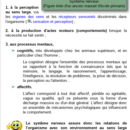
Système nerveux
(Figure tirée d'un ancien manuel d'école primaire)
1. à la perception
au sens large
, via
les
organes des sens
et les
récepteurs sensoriels
disséminés dans
l'organisme (
sensation et perception
) ;
2. à la production d'actes moteurs (comportements)
lorsque la
nécessité se fait sentir ;
3. aux processus mentaux,
cognitifs,
très développés chez les animaux supérieurs, et en
particulier chez l'homme ;
La cognition désigne l'ensemble des processus mentaux qui
se rapportent à la fonction de connaissance tels que la
mémoire, le langage, le raisonnement, l'apprentissage,
l'intelligence, la résolution de problèmes, la prise de décision,
la perception ou l'attention…
affectifs.
L'affect correspond à tout état affectif, pénible ou agréable,
vague ou qualifié, qu'il se présente sous la forme d'une
décharge massive ou d'un état général. L'affect désigne donc
un ensemble de mécanismes psychologiques qui influencent
le comportement.
Le système nerveux assure donc les relations de
l'organisme avec son environnement au sens large