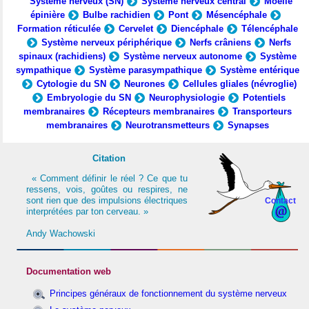
Système nerveux (SN)
Système nerveux central
Moelle
épinière
Bulbe rachidien
Pont
Mésencéphale
Formation réticulée
Cervelet
Diencéphale
Télencéphale
Système nerveux périphérique
Nerfs crâniens
Nerfs
spinaux (rachidiens)
Système nerveux autonome
Système
sympathique
Système parasympathique
Système entérique
Cytologie du SN
Neurones
Cellules gliales (névroglie)
Embryologie du SN
Neurophysiologie
Potentiels
membranaires
Récepteurs membranaires
Transporteurs
membranaires
Neurotransmetteurs
Synapses
Citation
« Comment définir le réel ? Ce que tu
ressens, vois, goûtes ou respires, ne
sont rien que des impulsions électriques
Contact
interprétées par ton cerveau. »
Andy Wachowski
Documentation web
Principes généraux de fonctionnement du système nerveux