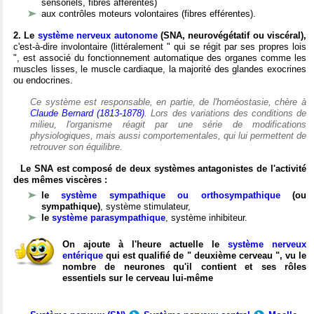
sensoriels, fibres afférentes)
aux contrôles moteurs volontaires (fibres efférentes).
2. Le
système nerveux autonome
(SNA, neurovégétatif ou viscéral),
c'est-à-dire involontaire (littéralement " qui se régit par ses propres lois
", est associé du fonctionnement automatique des organes comme les
muscles lisses, le muscle cardiaque, la majorité des glandes exocrines
ou endocrines.
Ce système est responsable, en partie, de l'homéostasie, chère à
Claude Bernard (1813-1878)
. Lors des variations des conditions de
milieu, l'organisme réagit par une série de modifications
physiologiques, mais aussi comportementales, qui lui permettent de
retrouver son équilibre.
Le SNA est composé de deux systèmes antagonistes de l'activité
des mêmes viscères :
le
système sympathique ou orthosympathique
(ou
sympathique)
, système stimulateur,
le
système parasympathique
, système inhibiteur.
On ajoute à l'heure actuelle le
système nerveux
entérique
qui est qualifié de " deuxième cerveau ", vu le
nombre de neurones qu'il contient et ses rôles
essentiels sur le cerveau lui-même