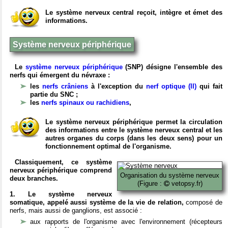
Le système nerveux central reçoit, intègre et émet des
informations.
Système nerveux périphérique
Le
système nerveux périphérique
(SNP) désigne l'ensemble des
nerfs qui émergent du névraxe :
les
nerfs crâniens
à l'exception du
nerf optique (II)
qui fait
partie du SNC ;
les
nerfs spinaux ou rachidiens
,
Le système nerveux périphérique permet la circulation
des informations entre le système nerveux central et les
autres organes du corps (dans les deux sens) pour un
fonctionnement optimal de l'organisme.
Classiquement, ce système
nerveux périphérique comprend
Organisation du système nerveux
deux branches.
(Figure :
vetopsy.fr)
1. Le système nerveux
somatique, appelé aussi système de la vie de relation,
composé de
nerfs, mais aussi de ganglions, est associé :
aux rapports de l'organisme avec l'environnement (récepteurs