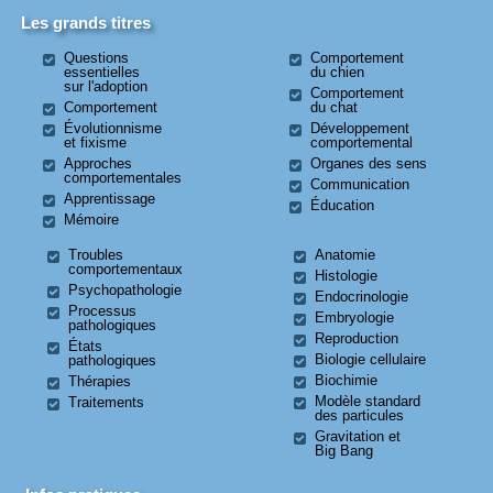
Les grands titres
Questions
Comportement
essentielles
du chien
sur l'adoption
Comportement
Comportement
du chat
Évolutionnisme
Développement
et fixisme
comportemental
Approches
Organes des sens
comportementales
Communication
Apprentissage
Éducation
Mémoire
Troubles
Anatomie
comportementaux
Histologie
Psychopathologie
Endocrinologie
Processus
Embryologie
pathologiques
Reproduction
États
Biologie cellulaire
pathologiques
Biochimie
Thérapies
Modèle standard
Traitements
des particules
Gravitation et
Big Bang