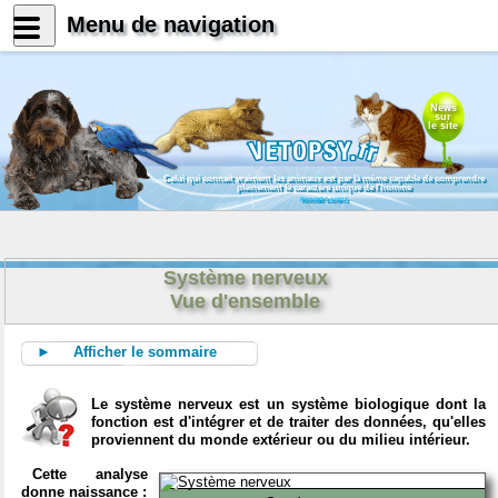
Menu de navigation
News
sur
le site
Celui qui connait vraiment les animaux est par là même capable de comprendre
pleinement le caractère unique de l'homme
Konrad Lorenz
Système nerveux
Vue d'ensemble
► Afficher le sommaire
Le système nerveux est un système biologique dont la
fonction est d'intégrer et de traiter des données, qu'elles
proviennent du monde extérieur ou du milieu intérieur.
Cette analyse
donne naissance :