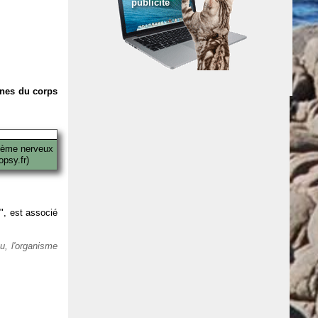
publicité
anes du corps
tème nerveux
psy.fr)
 ", est associé
eu, l'organisme