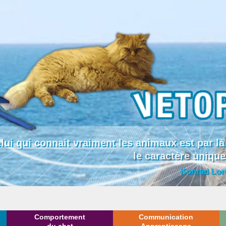
lui qui connait vraiment les animaux est par
le caractère uniqu
Konrad Lor
Comportement
Communication