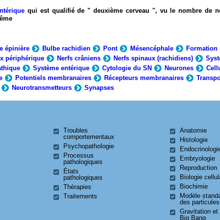
ntérique
qui est qualifié de " deuxième cerveau ", vu le nombre de n
-même
e épinière
Bulbe rachidien
Pont
Mésencéphale
Formation 
x périphérique
Nerfs crâniens
Nerfs spinaux (rachidiens)
Syst
thique
Système entérique
Cytologie du SN
Neurones
Cell
e
Potentiels membranaires
Récepteurs membranaires
Transpo
Neurotransmetteurs
Synapses
Troubles
Anatomie
comportementaux
Histologie
Psychopathologie
Endocrinologi
Processus
Embryologie
pathologiques
Reproduction
États
Biologie cellul
pathologiques
Biochimie
Thérapies
Modèle stand
Traitements
des particules
Gravitation et
Big Bang