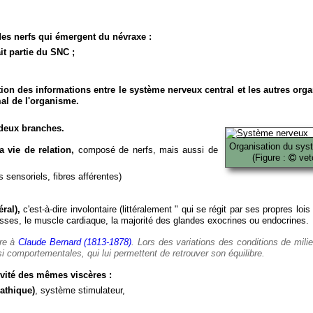
es nerfs qui émergent du névraxe :
it partie du SNC ;
ion des informations entre le système nerveux central et les autres org
al de l'organisme.
deux branches.
Organisation du sys
 vie de relation,
composé de nerfs, mais aussi de
(Figure :
veto
 sensoriels, fibres afférentes)
ral),
c'est-à-dire involontaire (littéralement " qui se régit par ses propres lois
es, le muscle cardiaque, la majorité des glandes exocrines ou endocrines.
ère à
Claude Bernard (1813-1878)
. Lors des variations des conditions de mili
i comportementales, qui lui permettent de retrouver son équilibre.
vité des mêmes viscères :
athique)
, système stimulateur,