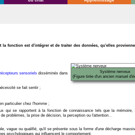
du chat
Apprentissage
la fonction est d'intégrer et de traiter des données, qu'elles provien
Système nerveux
récepteurs sensoriels
disséminés dans
(Figure tirée d'un ancien manuel d'é
écessité se fait sentir ;
en particulier chez l'homme ;
x qui se rapportent à la fonction de connaissance tels que la mémoire, l
on de problèmes, la prise de décision, la perception ou l'attention…
able, vague ou qualifié, qu'il se présente sous la forme d'une décharge massi
mes psychologiques qui influencent le comportement.