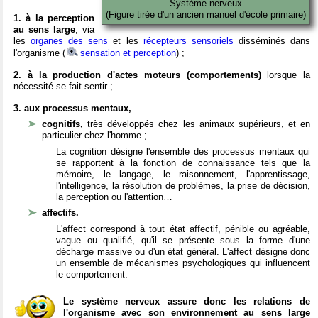
Système nerveux
(Figure tirée d'un ancien manuel d'école primaire)
1. à la perception
au sens large
, via
les
organes des sens
et les
récepteurs sensoriels
disséminés dans
l'organisme (
sensation et perception
) ;
2. à la production d'actes moteurs (comportements)
lorsque la
nécessité se fait sentir ;
3. aux processus mentaux,
cognitifs,
très développés chez les animaux supérieurs, et en
particulier chez l'homme ;
La cognition désigne l'ensemble des processus mentaux qui
se rapportent à la fonction de connaissance tels que la
mémoire, le langage, le raisonnement, l'apprentissage,
l'intelligence, la résolution de problèmes, la prise de décision,
la perception ou l'attention…
affectifs.
L'affect correspond à tout état affectif, pénible ou agréable,
vague ou qualifié, qu'il se présente sous la forme d'une
décharge massive ou d'un état général. L'affect désigne donc
un ensemble de mécanismes psychologiques qui influencent
le comportement.
Le système nerveux assure donc les relations de
l'organisme avec son environnement au sens large