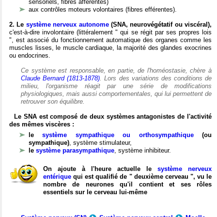
sensoriels, fibres afférentes)
aux contrôles moteurs volontaires (fibres efférentes).
2. Le
système nerveux autonome
(SNA, neurovégétatif ou viscéral),
c'est-à-dire involontaire (littéralement " qui se régit par ses propres lois
", est associé du fonctionnement automatique des organes comme les
muscles lisses, le muscle cardiaque, la majorité des glandes exocrines
ou endocrines.
Ce système est responsable, en partie, de l'homéostasie, chère à
Claude Bernard (1813-1878)
. Lors des variations des conditions de
milieu, l'organisme réagit par une série de modifications
physiologiques, mais aussi comportementales, qui lui permettent de
retrouver son équilibre.
Le SNA est composé de deux systèmes antagonistes de l'activité
des mêmes viscères :
le
système sympathique ou orthosympathique
(ou
sympathique)
, système stimulateur,
le
système parasympathique
, système inhibiteur.
On ajoute à l'heure actuelle le
système nerveux
entérique
qui est qualifié de " deuxième cerveau ", vu le
nombre de neurones qu'il contient et ses rôles
essentiels sur le cerveau lui-même