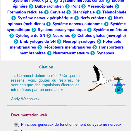
Système nerveux (SN)
Système nerveux central
Moelle
épinière
Bulbe rachidien
Pont
Mésencéphale
Formation réticulée
Cervelet
Diencéphale
Télencéphale
Système nerveux périphérique
Nerfs crâniens
Nerfs
spinaux (rachidiens)
Système nerveux autonome
Système
sympathique
Système parasympathique
Système entérique
Cytologie du SN
Neurones
Cellules gliales (névroglie)
Embryologie du SN
Neurophysiologie
Potentiels
membranaires
Récepteurs membranaires
Transporteurs
membranaires
Neurotransmetteurs
Synapses
Citation
« Comment définir le réel ? Ce que tu
ressens, vois, goûtes ou respires, ne
sont rien que des impulsions électriques
Contact
interprétées par ton cerveau. »
Andy Wachowski
Documentation web
Principes généraux de fonctionnement du système nerveux