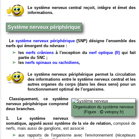
Le système nerveux central reçoit, intègre et émet des
informations.
Système nerveux périphérique
Le
système nerveux périphérique
(SNP) désigne l'ensemble des
nerfs qui émergent du névraxe :
les
nerfs crâniens
à l'exception du
nerf optique (II)
qui fait
partie du SNC ;
les
nerfs spinaux ou rachidiens
,
Le système nerveux périphérique permet la circulation
des informations entre le système nerveux central et les
autres organes du corps (dans les deux sens) pour un
fonctionnement optimal de l'organisme.
Classiquement, ce système
nerveux périphérique comprend
Organisation du système nerveux
deux branches.
(Figure :
vetopsy.fr)
1. Le système nerveux
somatique, appelé aussi système de la vie de relation,
composé de
nerfs, mais aussi de ganglions, est associé :
aux rapports de l'organisme avec l'environnement (récepteurs