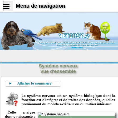
Menu de navigation
News
sur
le site
Celui qui connait vraiment les animaux est par là même capable de comprendre
pleinement le caractère unique de l'homme
Konrad Lorenz
Système nerveux
Vue d'ensemble
► Afficher le sommaire
Le système nerveux est un système biologique dont la
fonction est d'intégrer et de traiter des données, qu'elles
proviennent du monde extérieur ou du milieu intérieur.
Cette analyse
donne naissance :