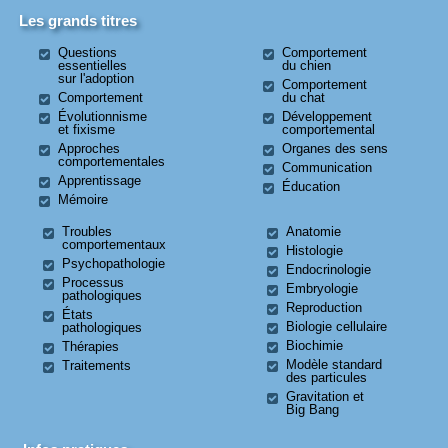
Les grands titres
Questions
Comportement
essentielles
du chien
sur l'adoption
Comportement
Comportement
du chat
Évolutionnisme
Développement
et fixisme
comportemental
Approches
Organes des sens
comportementales
Communication
Apprentissage
Éducation
Mémoire
Troubles
Anatomie
comportementaux
Histologie
Psychopathologie
Endocrinologie
Processus
Embryologie
pathologiques
Reproduction
États
Biologie cellulaire
pathologiques
Biochimie
Thérapies
Modèle standard
Traitements
des particules
Gravitation et
Big Bang