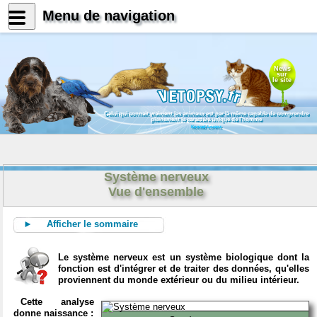
Menu de navigation
News
sur
le site
Celui qui connait vraiment les animaux est par là même capable de comprendre
pleinement le caractère unique de l'homme
Konrad Lorenz
Système nerveux
Vue d'ensemble
► Afficher le sommaire
Le système nerveux est un système biologique dont la
fonction est d'intégrer et de traiter des données, qu'elles
proviennent du monde extérieur ou du milieu intérieur.
Cette analyse
donne naissance :