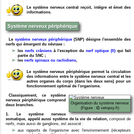
Le système nerveux central reçoit, intègre et émet des
informations.
Système nerveux périphérique
Le
système nerveux périphérique
(SNP) désigne l'ensemble des
nerfs qui émergent du névraxe :
les
nerfs crâniens
à l'exception du
nerf optique (II)
qui fait
partie du SNC ;
les
nerfs spinaux ou rachidiens
,
Le système nerveux périphérique permet la circulation
des informations entre le système nerveux central et les
autres organes du corps (dans les deux sens) pour un
fonctionnement optimal de l'organisme.
Classiquement, ce système
nerveux périphérique comprend
Organisation du système nerveux
deux branches.
(Figure :
vetopsy.fr)
1. Le système nerveux
somatique, appelé aussi système de la vie de relation,
composé de
nerfs, mais aussi de ganglions, est associé :
aux rapports de l'organisme avec l'environnement (récepteurs