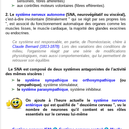
sensoriels, fibres afférentes)
aux contrôles moteurs volontaires (fibres efférentes).
2. Le
système nerveux autonome
(SNA, neurovégétatif ou viscéral),
c'est-à-dire involontaire (littéralement " qui se régit par ses propres lois
", est associé du fonctionnement automatique des organes comme les
muscles lisses, le muscle cardiaque, la majorité des glandes exocrines
ou endocrines.
Ce système est responsable, en partie, de l'homéostasie, chère à
Claude Bernard (1813-1878)
. Lors des variations des conditions de
milieu, l'organisme réagit par une série de modifications
physiologiques, mais aussi comportementales, qui lui permettent de
retrouver son équilibre.
Le SNA est composé de deux systèmes antagonistes de l'activité
des mêmes viscères :
le
système sympathique ou orthosympathique
(ou
sympathique)
, système stimulateur,
le
système parasympathique
, système inhibiteur.
On ajoute à l'heure actuelle le
système nerveux
entérique
qui est qualifié de " deuxième cerveau ", vu le
nombre de neurones qu'il contient et ses rôles
essentiels sur le cerveau lui-même