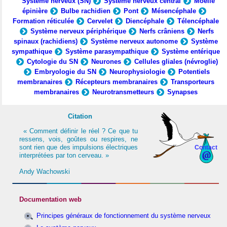
Système nerveux (SN)
Système nerveux central
Moelle
épinière
Bulbe rachidien
Pont
Mésencéphale
Formation réticulée
Cervelet
Diencéphale
Télencéphale
Système nerveux périphérique
Nerfs crâniens
Nerfs
spinaux (rachidiens)
Système nerveux autonome
Système
sympathique
Système parasympathique
Système entérique
Cytologie du SN
Neurones
Cellules gliales (névroglie)
Embryologie du SN
Neurophysiologie
Potentiels
membranaires
Récepteurs membranaires
Transporteurs
membranaires
Neurotransmetteurs
Synapses
Citation
« Comment définir le réel ? Ce que tu
ressens, vois, goûtes ou respires, ne
sont rien que des impulsions électriques
Contact
interprétées par ton cerveau. »
Andy Wachowski
Documentation web
Principes généraux de fonctionnement du système nerveux