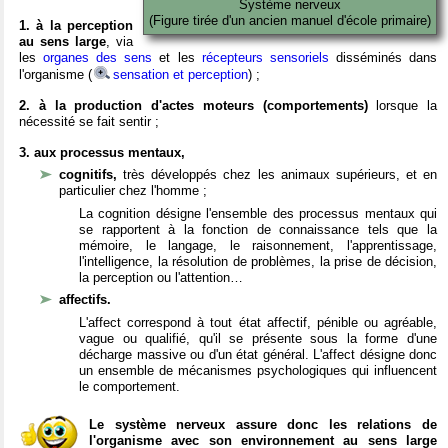
Système nerveux
(Figure tirée d'un ancien manuel d'école primaire)
1. à la perception
au sens large
, via
les
organes des sens
et les
récepteurs sensoriels
disséminés dans
l'organisme (
sensation et perception
) ;
2. à la production d'actes moteurs (comportements)
lorsque la
nécessité se fait sentir ;
3. aux processus mentaux,
cognitifs,
très développés chez les animaux supérieurs, et en
particulier chez l'homme ;
La cognition désigne l'ensemble des processus mentaux qui
se rapportent à la fonction de connaissance tels que la
mémoire, le langage, le raisonnement, l'apprentissage,
l'intelligence, la résolution de problèmes, la prise de décision,
la perception ou l'attention…
affectifs.
L'affect correspond à tout état affectif, pénible ou agréable,
vague ou qualifié, qu'il se présente sous la forme d'une
décharge massive ou d'un état général. L'affect désigne donc
un ensemble de mécanismes psychologiques qui influencent
le comportement.
Le système nerveux assure donc les relations de
l'organisme avec son environnement au sens large