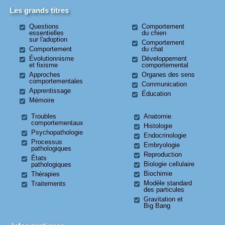
Les grands titres
Questions
Comportement
essentielles
du chien
sur l'adoption
Comportement
Comportement
du chat
Évolutionnisme
Développement
et fixisme
comportemental
Approches
Organes des sens
comportementales
Communication
Apprentissage
Éducation
Mémoire
Troubles
Anatomie
comportementaux
Histologie
Psychopathologie
Endocrinologie
Processus
Embryologie
pathologiques
Reproduction
États
Biologie cellulaire
pathologiques
Biochimie
Thérapies
Modèle standard
Traitements
des particules
Gravitation et
Big Bang