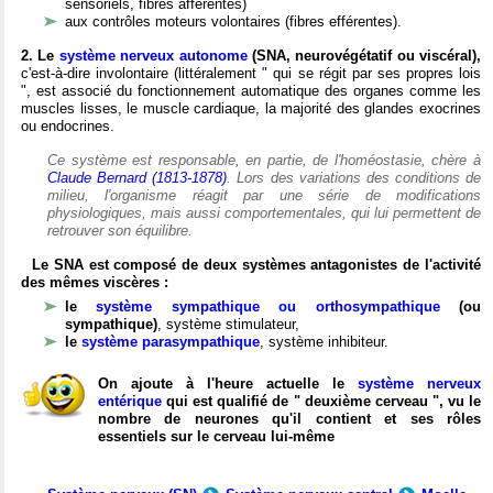
sensoriels, fibres afférentes)
aux contrôles moteurs volontaires (fibres efférentes).
2. Le
système nerveux autonome
(SNA, neurovégétatif ou viscéral),
c'est-à-dire involontaire (littéralement " qui se régit par ses propres lois
", est associé du fonctionnement automatique des organes comme les
muscles lisses, le muscle cardiaque, la majorité des glandes exocrines
ou endocrines.
Ce système est responsable, en partie, de l'homéostasie, chère à
Claude Bernard (1813-1878)
. Lors des variations des conditions de
milieu, l'organisme réagit par une série de modifications
physiologiques, mais aussi comportementales, qui lui permettent de
retrouver son équilibre.
Le SNA est composé de deux systèmes antagonistes de l'activité
des mêmes viscères :
le
système sympathique ou orthosympathique
(ou
sympathique)
, système stimulateur,
le
système parasympathique
, système inhibiteur.
On ajoute à l'heure actuelle le
système nerveux
entérique
qui est qualifié de " deuxième cerveau ", vu le
nombre de neurones qu'il contient et ses rôles
essentiels sur le cerveau lui-même