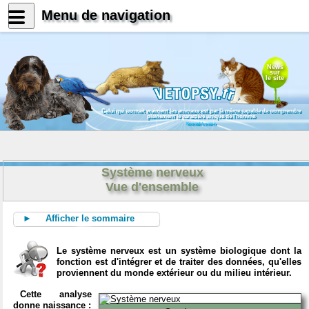
Menu de navigation
News
sur
le site
Celui qui connait vraiment les animaux est par là même capable de comprendre
pleinement le caractère unique de l'homme
Konrad Lorenz
Système nerveux
Vue d'ensemble
► Afficher le sommaire
Le système nerveux est un système biologique dont la
fonction est d'intégrer et de traiter des données, qu'elles
proviennent du monde extérieur ou du milieu intérieur.
Cette analyse
donne naissance :