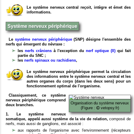
Le système nerveux central reçoit, intègre et émet des
informations.
Système nerveux périphérique
Le
système nerveux périphérique
(SNP) désigne l'ensemble des
nerfs qui émergent du névraxe :
les
nerfs crâniens
à l'exception du
nerf optique (II)
qui fait
partie du SNC ;
les
nerfs spinaux ou rachidiens
,
Le système nerveux périphérique permet la circulation
des informations entre le système nerveux central et les
autres organes du corps (dans les deux sens) pour un
fonctionnement optimal de l'organisme.
Classiquement, ce système
nerveux périphérique comprend
Organisation du système nerveux
deux branches.
(Figure :
vetopsy.fr)
1. Le système nerveux
somatique, appelé aussi système de la vie de relation,
composé de
nerfs, mais aussi de ganglions, est associé :
aux rapports de l'organisme avec l'environnement (récepteurs