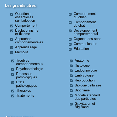
Les grands titres
Questions
Comportement
essentielles
du chien
sur l'adoption
Comportement
Comportement
du chat
Évolutionnisme
Développement
et fixisme
comportemental
Approches
Organes des sens
comportementales
Communication
Apprentissage
Éducation
Mémoire
Troubles
Anatomie
comportementaux
Histologie
Psychopathologie
Endocrinologie
Processus
Embryologie
pathologiques
Reproduction
États
Biologie cellulaire
pathologiques
Biochimie
Thérapies
Modèle standard
Traitements
des particules
Gravitation et
Big Bang