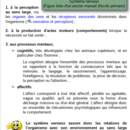
Système nerveux
(Figure tirée d'un ancien manuel d'école primaire)
1. à la perception
au sens large
, via
les
organes des sens
et les
récepteurs sensoriels
disséminés dans
l'organisme (
sensation et perception
) ;
2. à la production d'actes moteurs (comportements)
lorsque la
nécessité se fait sentir ;
3. aux processus mentaux,
cognitifs,
très développés chez les animaux supérieurs, et en
particulier chez l'homme ;
La cognition désigne l'ensemble des processus mentaux qui
se rapportent à la fonction de connaissance tels que la
mémoire, le langage, le raisonnement, l'apprentissage,
l'intelligence, la résolution de problèmes, la prise de décision,
la perception ou l'attention…
affectifs.
L'affect correspond à tout état affectif, pénible ou agréable,
vague ou qualifié, qu'il se présente sous la forme d'une
décharge massive ou d'un état général. L'affect désigne donc
un ensemble de mécanismes psychologiques qui influencent
le comportement.
Le système nerveux assure donc les relations de
l'organisme avec son environnement au sens large