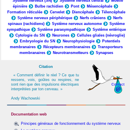
Système nerveux (SN)
Système nerveux central
Moelle
épinière
Bulbe rachidien
Pont
Mésencéphale
Formation réticulée
Cervelet
Diencéphale
Télencéphale
Système nerveux périphérique
Nerfs crâniens
Nerfs
spinaux (rachidiens)
Système nerveux autonome
Système
sympathique
Système parasympathique
Système entérique
Cytologie du SN
Neurones
Cellules gliales (névroglie)
Embryologie du SN
Neurophysiologie
Potentiels
membranaires
Récepteurs membranaires
Transporteurs
membranaires
Neurotransmetteurs
Synapses
Citation
« Comment définir le réel ? Ce que tu
ressens, vois, goûtes ou respires, ne
sont rien que des impulsions électriques
Contact
interprétées par ton cerveau. »
Andy Wachowski
Documentation web
Principes généraux de fonctionnement du système nerveux