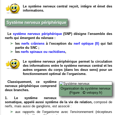
Le système nerveux central reçoit, intègre et émet des
informations.
Système nerveux périphérique
Le
système nerveux périphérique
(SNP) désigne l'ensemble des
nerfs qui émergent du névraxe :
les
nerfs crâniens
à l'exception du
nerf optique (II)
qui fait
partie du SNC ;
les
nerfs spinaux ou rachidiens
,
Le système nerveux périphérique permet la circulation
des informations entre le système nerveux central et les
autres organes du corps (dans les deux sens) pour un
fonctionnement optimal de l'organisme.
Classiquement, ce système
nerveux périphérique comprend
Organisation du système nerveux
deux branches.
(Figure :
vetopsy.fr)
1. Le système nerveux
somatique, appelé aussi système de la vie de relation,
composé de
nerfs, mais aussi de ganglions, est associé :
aux rapports de l'organisme avec l'environnement (récepteurs