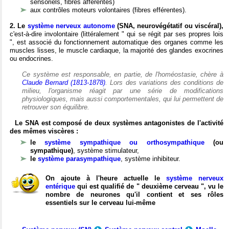
sensoriels, fibres afférentes)
aux contrôles moteurs volontaires (fibres efférentes).
2. Le
système nerveux autonome
(SNA, neurovégétatif ou viscéral),
c'est-à-dire involontaire (littéralement " qui se régit par ses propres lois
", est associé du fonctionnement automatique des organes comme les
muscles lisses, le muscle cardiaque, la majorité des glandes exocrines
ou endocrines.
Ce système est responsable, en partie, de l'homéostasie, chère à
Claude Bernard (1813-1878)
. Lors des variations des conditions de
milieu, l'organisme réagit par une série de modifications
physiologiques, mais aussi comportementales, qui lui permettent de
retrouver son équilibre.
Le SNA est composé de deux systèmes antagonistes de l'activité
des mêmes viscères :
le
système sympathique ou orthosympathique
(ou
sympathique)
, système stimulateur,
le
système parasympathique
, système inhibiteur.
On ajoute à l'heure actuelle le
système nerveux
entérique
qui est qualifié de " deuxième cerveau ", vu le
nombre de neurones qu'il contient et ses rôles
essentiels sur le cerveau lui-même