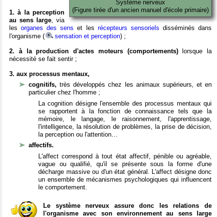
Système nerveux
(Figure tirée d'un ancien manuel d'école primaire)
1. à la perception
au sens large
, via
les
organes des sens
et les
récepteurs sensoriels
disséminés dans
l'organisme (
sensation et perception
) ;
2. à la production d'actes moteurs (comportements)
lorsque la
nécessité se fait sentir ;
3. aux processus mentaux,
cognitifs,
très développés chez les animaux supérieurs, et en
particulier chez l'homme ;
La cognition désigne l'ensemble des processus mentaux qui
se rapportent à la fonction de connaissance tels que la
mémoire, le langage, le raisonnement, l'apprentissage,
l'intelligence, la résolution de problèmes, la prise de décision,
la perception ou l'attention…
affectifs.
L'affect correspond à tout état affectif, pénible ou agréable,
vague ou qualifié, qu'il se présente sous la forme d'une
décharge massive ou d'un état général. L'affect désigne donc
un ensemble de mécanismes psychologiques qui influencent
le comportement.
Le système nerveux assure donc les relations de
l'organisme avec son environnement au sens large