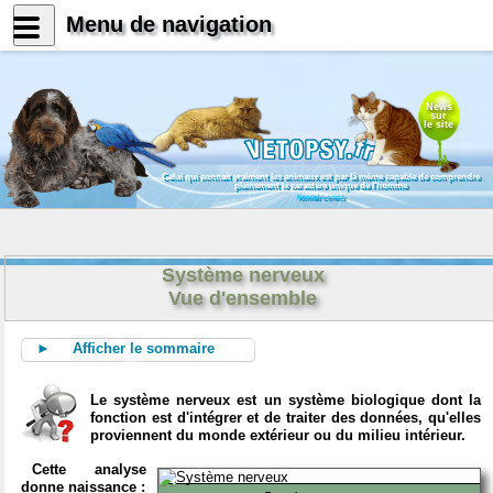
Menu de navigation
News
sur
le site
Celui qui connait vraiment les animaux est par là même capable de comprendre
pleinement le caractère unique de l'homme
Konrad Lorenz
Système nerveux
Vue d'ensemble
► Afficher le sommaire
Le système nerveux est un système biologique dont la
fonction est d'intégrer et de traiter des données, qu'elles
proviennent du monde extérieur ou du milieu intérieur.
Cette analyse
donne naissance :