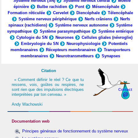
Système nerveux (SN)
Système nerveux central
Moelle
épinière
Bulbe rachidien
Pont
Mésencéphale
Formation réticulée
Cervelet
Diencéphale
Télencéphale
Système nerveux périphérique
Nerfs crâniens
Nerfs
spinaux (rachidiens)
Système nerveux autonome
Système
sympathique
Système parasympathique
Système entérique
Cytologie du SN
Neurones
Cellules gliales (névroglie)
Embryologie du SN
Neurophysiologie
Potentiels
membranaires
Récepteurs membranaires
Transporteurs
membranaires
Neurotransmetteurs
Synapses
Citation
« Comment définir le réel ? Ce que tu
ressens, vois, goûtes ou respires, ne
sont rien que des impulsions électriques
Contact
interprétées par ton cerveau. »
Andy Wachowski
Documentation web
Principes généraux de fonctionnement du système nerveux