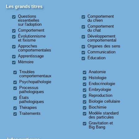
Les grands titres
Questions
Comportement
essentielles
du chien
sur l'adoption
Comportement
Comportement
du chat
Évolutionnisme
Développement
et fixisme
comportemental
Approches
Organes des sens
comportementales
Communication
Apprentissage
Éducation
Mémoire
Troubles
Anatomie
comportementaux
Histologie
Psychopathologie
Endocrinologie
Processus
Embryologie
pathologiques
Reproduction
États
Biologie cellulaire
pathologiques
Biochimie
Thérapies
Modèle standard
Traitements
des particules
Gravitation et
Big Bang