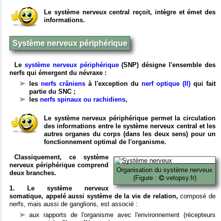
Le système nerveux central reçoit, intègre et émet des
informations.
Système nerveux périphérique
Le
système nerveux périphérique
(SNP) désigne l'ensemble des
nerfs qui émergent du névraxe :
les
nerfs crâniens
à l'exception du
nerf optique (II)
qui fait
partie du SNC ;
les
nerfs spinaux ou rachidiens
,
Le système nerveux périphérique permet la circulation
des informations entre le système nerveux central et les
autres organes du corps (dans les deux sens) pour un
fonctionnement optimal de l'organisme.
Classiquement, ce système
nerveux périphérique comprend
Organisation du système nerveux
deux branches.
(Figure :
vetopsy.fr)
1. Le système nerveux
somatique, appelé aussi système de la vie de relation,
composé de
nerfs, mais aussi de ganglions, est associé :
aux rapports de l'organisme avec l'environnement (récepteurs