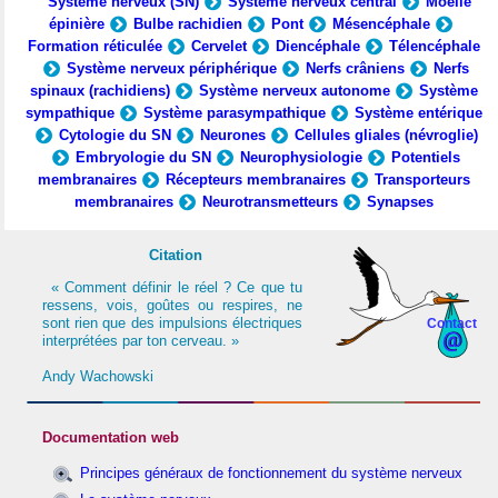
Système nerveux (SN)
Système nerveux central
Moelle
épinière
Bulbe rachidien
Pont
Mésencéphale
Formation réticulée
Cervelet
Diencéphale
Télencéphale
Système nerveux périphérique
Nerfs crâniens
Nerfs
spinaux (rachidiens)
Système nerveux autonome
Système
sympathique
Système parasympathique
Système entérique
Cytologie du SN
Neurones
Cellules gliales (névroglie)
Embryologie du SN
Neurophysiologie
Potentiels
membranaires
Récepteurs membranaires
Transporteurs
membranaires
Neurotransmetteurs
Synapses
Citation
« Comment définir le réel ? Ce que tu
ressens, vois, goûtes ou respires, ne
sont rien que des impulsions électriques
Contact
interprétées par ton cerveau. »
Andy Wachowski
Documentation web
Principes généraux de fonctionnement du système nerveux