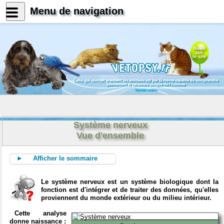
Menu de navigation
News
sur
le site
Celui qui connait vraiment les animaux est par là même capable de comprendre
pleinement le caractère unique de l'homme
Konrad Lorenz
Système nerveux
Vue d'ensemble
► Afficher le sommaire
Le système nerveux est un système biologique dont la
fonction est d'intégrer et de traiter des données, qu'elles
proviennent du monde extérieur ou du milieu intérieur.
Cette analyse
donne naissance :