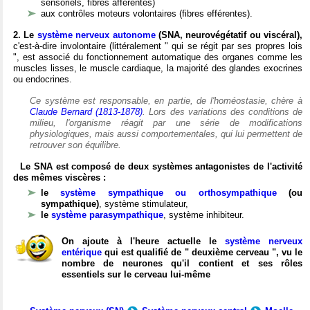
sensoriels, fibres afférentes)
aux contrôles moteurs volontaires (fibres efférentes).
2. Le
système nerveux autonome
(SNA, neurovégétatif ou viscéral),
c'est-à-dire involontaire (littéralement " qui se régit par ses propres lois
", est associé du fonctionnement automatique des organes comme les
muscles lisses, le muscle cardiaque, la majorité des glandes exocrines
ou endocrines.
Ce système est responsable, en partie, de l'homéostasie, chère à
Claude Bernard (1813-1878)
. Lors des variations des conditions de
milieu, l'organisme réagit par une série de modifications
physiologiques, mais aussi comportementales, qui lui permettent de
retrouver son équilibre.
Le SNA est composé de deux systèmes antagonistes de l'activité
des mêmes viscères :
le
système sympathique ou orthosympathique
(ou
sympathique)
, système stimulateur,
le
système parasympathique
, système inhibiteur.
On ajoute à l'heure actuelle le
système nerveux
entérique
qui est qualifié de " deuxième cerveau ", vu le
nombre de neurones qu'il contient et ses rôles
essentiels sur le cerveau lui-même