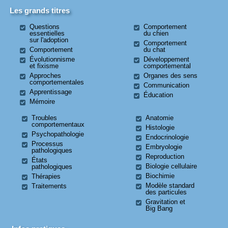
Les grands titres
Questions
Comportement
essentielles
du chien
sur l'adoption
Comportement
Comportement
du chat
Évolutionnisme
Développement
et fixisme
comportemental
Approches
Organes des sens
comportementales
Communication
Apprentissage
Éducation
Mémoire
Troubles
Anatomie
comportementaux
Histologie
Psychopathologie
Endocrinologie
Processus
Embryologie
pathologiques
Reproduction
États
Biologie cellulaire
pathologiques
Biochimie
Thérapies
Modèle standard
Traitements
des particules
Gravitation et
Big Bang