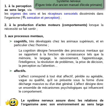
Système nerveux
(Figure tirée d'un ancien manuel d'école primaire)
1. à la perception
au sens large
, via
les
organes des sens
et les
récepteurs sensoriels
disséminés dans
l'organisme (
sensation et perception
) ;
2. à la production d'actes moteurs (comportements)
lorsque la
nécessité se fait sentir ;
3. aux processus mentaux,
cognitifs,
très développés chez les animaux supérieurs, et en
particulier chez l'homme ;
La cognition désigne l'ensemble des processus mentaux qui
se rapportent à la fonction de connaissance tels que la
mémoire, le langage, le raisonnement, l'apprentissage,
l'intelligence, la résolution de problèmes, la prise de décision,
la perception ou l'attention…
affectifs.
L'affect correspond à tout état affectif, pénible ou agréable,
vague ou qualifié, qu'il se présente sous la forme d'une
décharge massive ou d'un état général. L'affect désigne donc
un ensemble de mécanismes psychologiques qui influencent
le comportement.
Le système nerveux assure donc les relations de
l'organisme avec son environnement au sens large