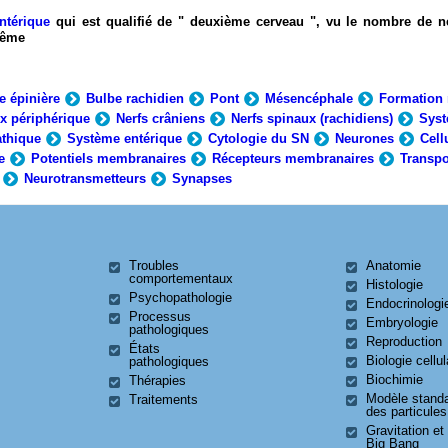
ntérique
qui est qualifié de " deuxième cerveau ", vu le nombre de n
-même
e épinière
Bulbe rachidien
Pont
Mésencéphale
Formation 
x périphérique
Nerfs crâniens
Nerfs spinaux (rachidiens)
Syst
thique
Système entérique
Cytologie du SN
Neurones
Cell
e
Potentiels membranaires
Récepteurs membranaires
Transpo
Neurotransmetteurs
Synapses
Troubles
Anatomie
comportementaux
Histologie
Psychopathologie
Endocrinologi
Processus
Embryologie
pathologiques
Reproduction
États
Biologie cellul
pathologiques
Biochimie
Thérapies
Modèle stand
Traitements
des particules
Gravitation et
Big Bang