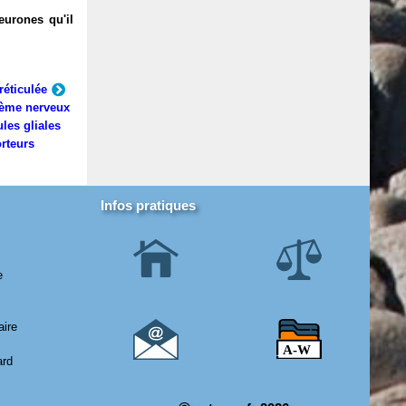
eurones qu'il
réticulée
ème nerveux
ules gliales
rteurs
Infos pratiques
e
aire
ard