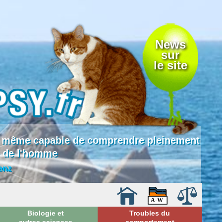
News
sur
le site
 là même capable de comprendre pleinement
e de l'homme
enz
Biologie et
Troubles du