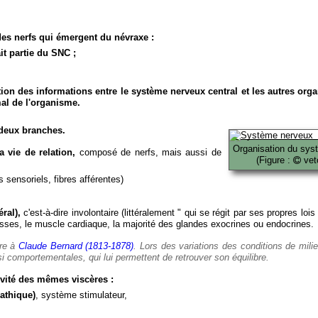
es nerfs qui émergent du névraxe :
it partie du SNC ;
ion des informations entre le système nerveux central et les autres org
al de l'organisme.
deux branches.
Organisation du sys
 vie de relation,
composé de nerfs, mais aussi de
(Figure :
veto
 sensoriels, fibres afférentes)
ral),
c'est-à-dire involontaire (littéralement " qui se régit par ses propres lois
es, le muscle cardiaque, la majorité des glandes exocrines ou endocrines.
ère à
Claude Bernard (1813-1878)
. Lors des variations des conditions de mili
i comportementales, qui lui permettent de retrouver son équilibre.
vité des mêmes viscères :
athique)
, système stimulateur,