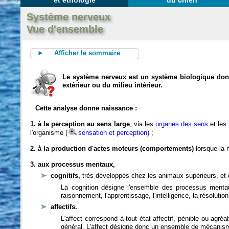
et éthologie
du chien
Système nerveux
Vue d'ensemble
► Afficher le sommaire
Le système nerveux est un système biologique dont 
extérieur ou du milieu intérieur.
Cette analyse donne naissance :
1. à la perception au sens large
, via les
organes des sens
et les
l'organisme (
sensation et perception
) ;
2. à la production d'actes moteurs (comportements)
lorsque la n
3. aux processus mentaux,
cognitifs,
très développés chez les animaux supérieurs, et 
La cognition désigne l'ensemble des processus mentau
raisonnement, l'apprentissage, l'intelligence, la résoluti
affectifs.
L'affect correspond à tout état affectif, pénible ou agré
général. L'affect désigne donc un ensemble de mécanis