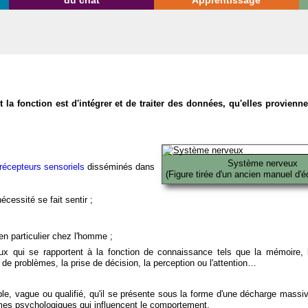
du chat
Apprentissage
la fonction est d'intégrer et de traiter des données, qu'elles provien
Système nerveux
récepteurs sensoriels
disséminés dans
(Figure tirée d'un ancien manuel d'é
écessité se fait sentir ;
en particulier chez l'homme ;
x qui se rapportent à la fonction de connaissance tels que la mémoire, l
on de problèmes, la prise de décision, la perception ou l'attention…
able, vague ou qualifié, qu'il se présente sous la forme d'une décharge massi
mes psychologiques qui influencent le comportement.