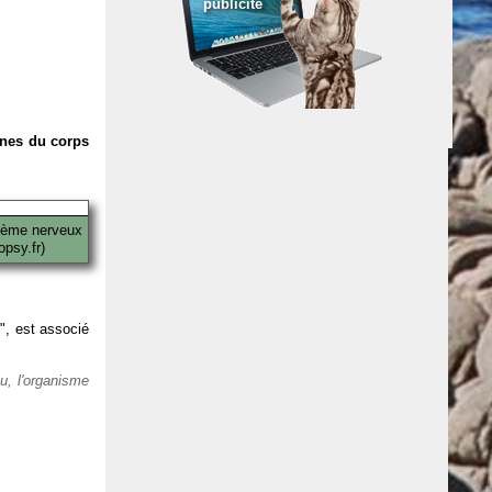
publicité
anes du corps
tème nerveux
psy.fr)
 ", est associé
eu, l'organisme