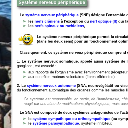
Système nerveux périphérique
Le
système nerveux périphérique
(SNP) désigne l'ensemble d
les
nerfs crâniens
à l'exception du
nerf optique (II)
qui fa
les
nerfs spinaux ou rachidiens
,
Le système nerveux périphérique permet la circulat
(dans les deux sens) pour un fonctionnement optim
Classiquement, ce système nerveux périphérique comprend 
1. Le système nerveux somatique, appelé aussi système de la
ganglions, est associé :
aux rapports de l'organisme avec l'environnement (récepteurs
aux contrôles moteurs volontaires (fibres efférentes).
2. Le
système nerveux autonome
(SNA, neurovégétatif ou viscé
du fonctionnement automatique des organes comme les muscles liss
Ce système est responsable, en partie, de l'homéostasie, ch
réagit par une série de modifications physiologiques, mais auss
Le SNA est composé de deux systèmes antagonistes de l'acti
le
système sympathique ou orthosympathique
(ou symp
le
système parasympathique
, système inhibiteur.