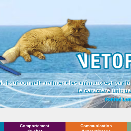
lui qui connait vraiment les animaux est par
le caractère uniqu
Konrad Lor
Comportement
Communication