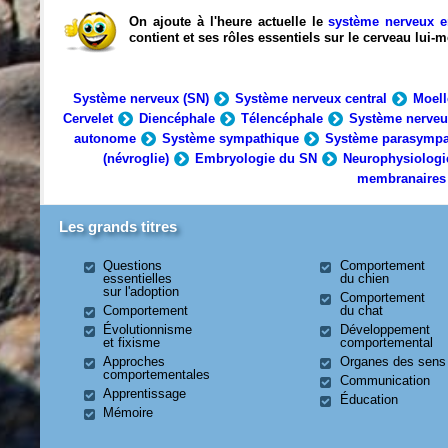
On ajoute à l'heure actuelle le
système nerveux e
contient et ses rôles essentiels sur le cerveau lui
Système nerveux (SN)
Système nerveux central
Moell
Cervelet
Diencéphale
Télencéphale
Système nerveu
autonome
Système sympathique
Système parasympa
(névroglie)
Embryologie du SN
Neurophysiologi
membranaires
Les grands titres
Questions
Comportement
essentielles
du chien
sur l'adoption
Comportement
Comportement
du chat
Évolutionnisme
Développement
et fixisme
comportemental
Approches
Organes des sens
comportementales
Communication
Apprentissage
Éducation
Mémoire