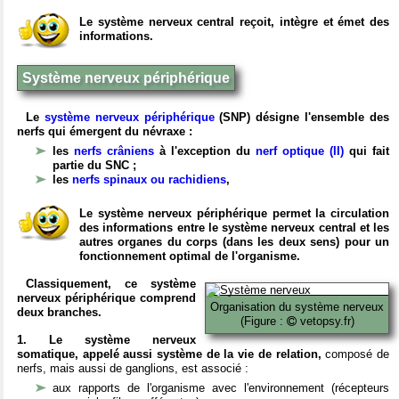
Le système nerveux central reçoit, intègre et émet des
informations.
Système nerveux périphérique
Le
système nerveux périphérique
(SNP) désigne l'ensemble des
nerfs qui émergent du névraxe :
les
nerfs crâniens
à l'exception du
nerf optique (II)
qui fait
partie du SNC ;
les
nerfs spinaux ou rachidiens
,
Le système nerveux périphérique permet la circulation
des informations entre le système nerveux central et les
autres organes du corps (dans les deux sens) pour un
fonctionnement optimal de l'organisme.
Classiquement, ce système
nerveux périphérique comprend
Organisation du système nerveux
deux branches.
(Figure :
vetopsy.fr)
1. Le système nerveux
somatique, appelé aussi système de la vie de relation,
composé de
nerfs, mais aussi de ganglions, est associé :
aux rapports de l'organisme avec l'environnement (récepteurs