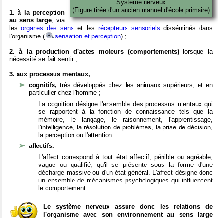
Système nerveux
(Figure tirée d'un ancien manuel d'école primaire)
1. à la perception
au sens large
, via
les
organes des sens
et les
récepteurs sensoriels
disséminés dans
l'organisme (
sensation et perception
) ;
2. à la production d'actes moteurs (comportements)
lorsque la
nécessité se fait sentir ;
3. aux processus mentaux,
cognitifs,
très développés chez les animaux supérieurs, et en
particulier chez l'homme ;
La cognition désigne l'ensemble des processus mentaux qui
se rapportent à la fonction de connaissance tels que la
mémoire, le langage, le raisonnement, l'apprentissage,
l'intelligence, la résolution de problèmes, la prise de décision,
la perception ou l'attention…
affectifs.
L'affect correspond à tout état affectif, pénible ou agréable,
vague ou qualifié, qu'il se présente sous la forme d'une
décharge massive ou d'un état général. L'affect désigne donc
un ensemble de mécanismes psychologiques qui influencent
le comportement.
Le système nerveux assure donc les relations de
l'organisme avec son environnement au sens large