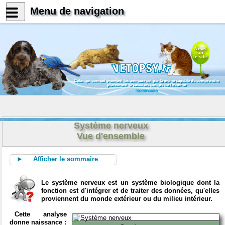
Menu de navigation
News
sur
le site
Celui qui connait vraiment les animaux est par là même capable de comprendre
pleinement le caractère unique de l'homme
Konrad Lorenz
Système nerveux
Vue d'ensemble
► Afficher le sommaire
Le système nerveux est un système biologique dont la
fonction est d'intégrer et de traiter des données, qu'elles
proviennent du monde extérieur ou du milieu intérieur.
Cette analyse
donne naissance :