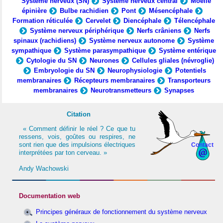
Système nerveux (SN)
Système nerveux central
Moelle
épinière
Bulbe rachidien
Pont
Mésencéphale
Formation réticulée
Cervelet
Diencéphale
Télencéphale
Système nerveux périphérique
Nerfs crâniens
Nerfs
spinaux (rachidiens)
Système nerveux autonome
Système
sympathique
Système parasympathique
Système entérique
Cytologie du SN
Neurones
Cellules gliales (névroglie)
Embryologie du SN
Neurophysiologie
Potentiels
membranaires
Récepteurs membranaires
Transporteurs
membranaires
Neurotransmetteurs
Synapses
Citation
« Comment définir le réel ? Ce que tu
ressens, vois, goûtes ou respires, ne
sont rien que des impulsions électriques
Contact
interprétées par ton cerveau. »
Andy Wachowski
Documentation web
Principes généraux de fonctionnement du système nerveux