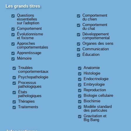
Les grands titres
Questions
Comportement
essentielles
du chien
sur l'adoption
Comportement
Comportement
du chat
Évolutionnisme
Développement
et fixisme
comportemental
Approches
Organes des sens
comportementales
Communication
Apprentissage
Éducation
Mémoire
Troubles
Anatomie
comportementaux
Histologie
Psychopathologie
Endocrinologie
Processus
Embryologie
pathologiques
Reproduction
États
Biologie cellulaire
pathologiques
Biochimie
Thérapies
Modèle standard
Traitements
des particules
Gravitation et
Big Bang