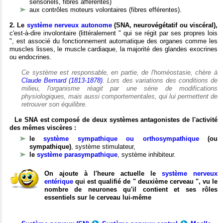
sensoriels, fibres afférentes)
aux contrôles moteurs volontaires (fibres efférentes).
2. Le
système nerveux autonome
(SNA, neurovégétatif ou viscéral),
c'est-à-dire involontaire (littéralement " qui se régit par ses propres lois
", est associé du fonctionnement automatique des organes comme les
muscles lisses, le muscle cardiaque, la majorité des glandes exocrines
ou endocrines.
Ce système est responsable, en partie, de l'homéostasie, chère à
Claude Bernard (1813-1878)
. Lors des variations des conditions de
milieu, l'organisme réagit par une série de modifications
physiologiques, mais aussi comportementales, qui lui permettent de
retrouver son équilibre.
Le SNA est composé de deux systèmes antagonistes de l'activité
des mêmes viscères :
le
système sympathique ou orthosympathique
(ou
sympathique)
, système stimulateur,
le
système parasympathique
, système inhibiteur.
On ajoute à l'heure actuelle le
système nerveux
entérique
qui est qualifié de " deuxième cerveau ", vu le
nombre de neurones qu'il contient et ses rôles
essentiels sur le cerveau lui-même