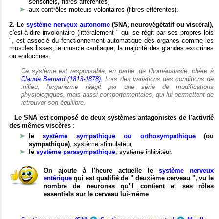
sensoriels, fibres afférentes)
aux contrôles moteurs volontaires (fibres efférentes).
2. Le
système nerveux autonome
(SNA, neurovégétatif ou viscéral),
c'est-à-dire involontaire (littéralement " qui se régit par ses propres lois
", est associé du fonctionnement automatique des organes comme les
muscles lisses, le muscle cardiaque, la majorité des glandes exocrines
ou endocrines.
Ce système est responsable, en partie, de l'homéostasie, chère à
Claude Bernard (1813-1878)
. Lors des variations des conditions de
milieu, l'organisme réagit par une série de modifications
physiologiques, mais aussi comportementales, qui lui permettent de
retrouver son équilibre.
Le SNA est composé de deux systèmes antagonistes de l'activité
des mêmes viscères :
le
système sympathique ou orthosympathique
(ou
sympathique)
, système stimulateur,
le
système parasympathique
, système inhibiteur.
On ajoute à l'heure actuelle le
système nerveux
entérique
qui est qualifié de " deuxième cerveau ", vu le
nombre de neurones qu'il contient et ses rôles
essentiels sur le cerveau lui-même