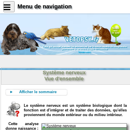
Menu de navigation
News
sur
le site
Celui qui connait vraiment les animaux est par là même capable de comprendre
pleinement le caractère unique de l'homme
Konrad Lorenz
Système nerveux
Vue d'ensemble
► Afficher le sommaire
Le système nerveux est un système biologique dont la
fonction est d'intégrer et de traiter des données, qu'elles
proviennent du monde extérieur ou du milieu intérieur.
Cette analyse
donne naissance :