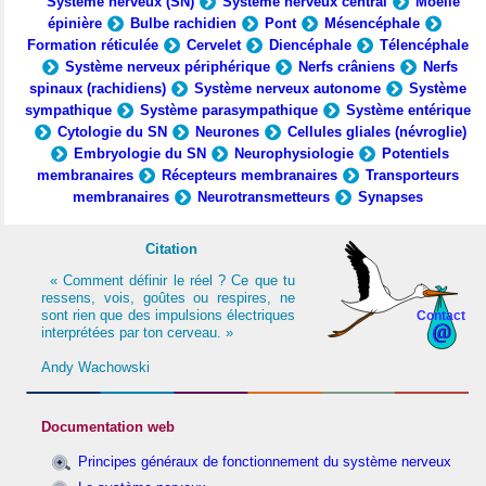
Système nerveux (SN)
Système nerveux central
Moelle
épinière
Bulbe rachidien
Pont
Mésencéphale
Formation réticulée
Cervelet
Diencéphale
Télencéphale
Système nerveux périphérique
Nerfs crâniens
Nerfs
spinaux (rachidiens)
Système nerveux autonome
Système
sympathique
Système parasympathique
Système entérique
Cytologie du SN
Neurones
Cellules gliales (névroglie)
Embryologie du SN
Neurophysiologie
Potentiels
membranaires
Récepteurs membranaires
Transporteurs
membranaires
Neurotransmetteurs
Synapses
Citation
« Comment définir le réel ? Ce que tu
ressens, vois, goûtes ou respires, ne
sont rien que des impulsions électriques
Contact
interprétées par ton cerveau. »
Andy Wachowski
Documentation web
Principes généraux de fonctionnement du système nerveux