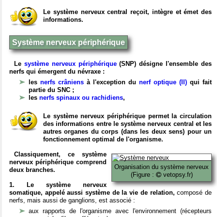
Le système nerveux central reçoit, intègre et émet des
informations.
Système nerveux périphérique
Le
système nerveux périphérique
(SNP) désigne l'ensemble des
nerfs qui émergent du névraxe :
les
nerfs crâniens
à l'exception du
nerf optique (II)
qui fait
partie du SNC ;
les
nerfs spinaux ou rachidiens
,
Le système nerveux périphérique permet la circulation
des informations entre le système nerveux central et les
autres organes du corps (dans les deux sens) pour un
fonctionnement optimal de l'organisme.
Classiquement, ce système
nerveux périphérique comprend
Organisation du système nerveux
deux branches.
(Figure :
vetopsy.fr)
1. Le système nerveux
somatique, appelé aussi système de la vie de relation,
composé de
nerfs, mais aussi de ganglions, est associé :
aux rapports de l'organisme avec l'environnement (récepteurs