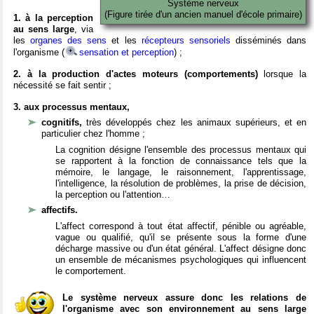
Système nerveux
(Figure tirée d'un ancien manuel d'école primaire)
1. à la perception
au sens large
, via
les
organes des sens
et les
récepteurs sensoriels
disséminés dans
l'organisme (
sensation et perception
) ;
2. à la production d'actes moteurs (comportements)
lorsque la
nécessité se fait sentir ;
3. aux processus mentaux,
cognitifs,
très développés chez les animaux supérieurs, et en
particulier chez l'homme ;
La cognition désigne l'ensemble des processus mentaux qui
se rapportent à la fonction de connaissance tels que la
mémoire, le langage, le raisonnement, l'apprentissage,
l'intelligence, la résolution de problèmes, la prise de décision,
la perception ou l'attention…
affectifs.
L'affect correspond à tout état affectif, pénible ou agréable,
vague ou qualifié, qu'il se présente sous la forme d'une
décharge massive ou d'un état général. L'affect désigne donc
un ensemble de mécanismes psychologiques qui influencent
le comportement.
Le système nerveux assure donc les relations de
l'organisme avec son environnement au sens large