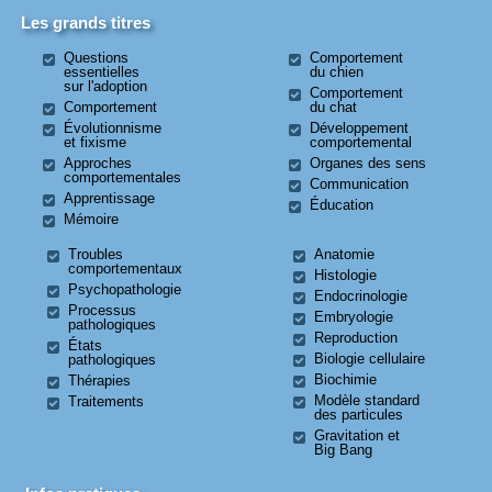
Les grands titres
Questions
Comportement
essentielles
du chien
sur l'adoption
Comportement
Comportement
du chat
Évolutionnisme
Développement
et fixisme
comportemental
Approches
Organes des sens
comportementales
Communication
Apprentissage
Éducation
Mémoire
Troubles
Anatomie
comportementaux
Histologie
Psychopathologie
Endocrinologie
Processus
Embryologie
pathologiques
Reproduction
États
Biologie cellulaire
pathologiques
Biochimie
Thérapies
Modèle standard
Traitements
des particules
Gravitation et
Big Bang