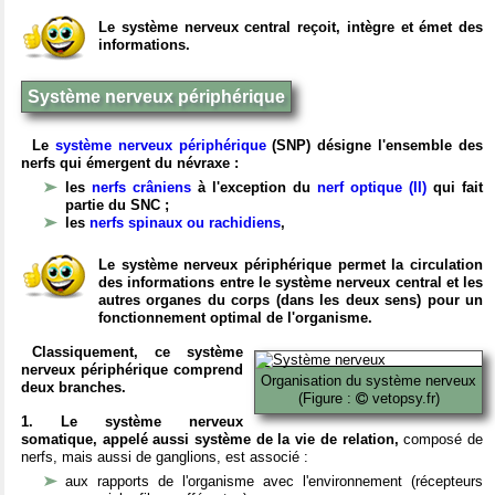
Le système nerveux central reçoit, intègre et émet des
informations.
Système nerveux périphérique
Le
système nerveux périphérique
(SNP) désigne l'ensemble des
nerfs qui émergent du névraxe :
les
nerfs crâniens
à l'exception du
nerf optique (II)
qui fait
partie du SNC ;
les
nerfs spinaux ou rachidiens
,
Le système nerveux périphérique permet la circulation
des informations entre le système nerveux central et les
autres organes du corps (dans les deux sens) pour un
fonctionnement optimal de l'organisme.
Classiquement, ce système
nerveux périphérique comprend
Organisation du système nerveux
deux branches.
(Figure :
vetopsy.fr)
1. Le système nerveux
somatique, appelé aussi système de la vie de relation,
composé de
nerfs, mais aussi de ganglions, est associé :
aux rapports de l'organisme avec l'environnement (récepteurs