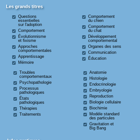
Les grands titres
Questions
Comportement
essentielles
du chien
sur l'adoption
Comportement
Comportement
du chat
Évolutionnisme
Développement
et fixisme
comportemental
Approches
Organes des sens
comportementales
Communication
Apprentissage
Éducation
Mémoire
Troubles
Anatomie
comportementaux
Histologie
Psychopathologie
Endocrinologie
Processus
Embryologie
pathologiques
Reproduction
États
Biologie cellulaire
pathologiques
Biochimie
Thérapies
Modèle standard
Traitements
des particules
Gravitation et
Big Bang