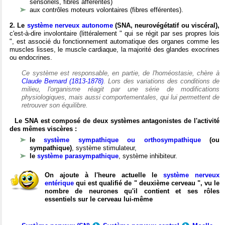
sensoriels, fibres afférentes)
aux contrôles moteurs volontaires (fibres efférentes).
2. Le
système nerveux autonome
(SNA, neurovégétatif ou viscéral),
c'est-à-dire involontaire (littéralement " qui se régit par ses propres lois
", est associé du fonctionnement automatique des organes comme les
muscles lisses, le muscle cardiaque, la majorité des glandes exocrines
ou endocrines.
Ce système est responsable, en partie, de l'homéostasie, chère à
Claude Bernard (1813-1878)
. Lors des variations des conditions de
milieu, l'organisme réagit par une série de modifications
physiologiques, mais aussi comportementales, qui lui permettent de
retrouver son équilibre.
Le SNA est composé de deux systèmes antagonistes de l'activité
des mêmes viscères :
le
système sympathique ou orthosympathique
(ou
sympathique)
, système stimulateur,
le
système parasympathique
, système inhibiteur.
On ajoute à l'heure actuelle le
système nerveux
entérique
qui est qualifié de " deuxième cerveau ", vu le
nombre de neurones qu'il contient et ses rôles
essentiels sur le cerveau lui-même