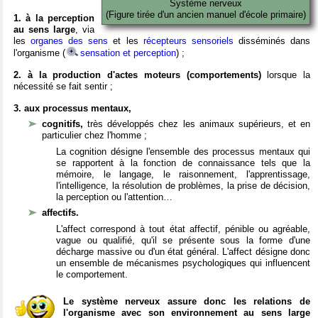
Système nerveux
(Figure tirée d'un ancien manuel d'école primaire)
1. à la perception
au sens large
, via
les
organes des sens
et les
récepteurs sensoriels
disséminés dans
l'organisme (
sensation et perception
) ;
2. à la production d'actes moteurs (comportements)
lorsque la
nécessité se fait sentir ;
3. aux processus mentaux,
cognitifs,
très développés chez les animaux supérieurs, et en
particulier chez l'homme ;
La cognition désigne l'ensemble des processus mentaux qui
se rapportent à la fonction de connaissance tels que la
mémoire, le langage, le raisonnement, l'apprentissage,
l'intelligence, la résolution de problèmes, la prise de décision,
la perception ou l'attention…
affectifs.
L'affect correspond à tout état affectif, pénible ou agréable,
vague ou qualifié, qu'il se présente sous la forme d'une
décharge massive ou d'un état général. L'affect désigne donc
un ensemble de mécanismes psychologiques qui influencent
le comportement.
Le système nerveux assure donc les relations de
l'organisme avec son environnement au sens large