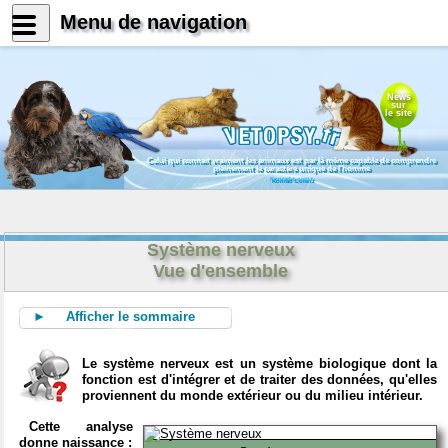
Menu de navigation
News
sur
le site
Celui qui connait vraiment les animaux est par là même capable de comprendre
pleinement le caractère unique de l'homme
Konrad Lorenz
Système nerveux
Vue d'ensemble
► Afficher le sommaire
Le système nerveux est un système biologique dont la
fonction est d'intégrer et de traiter des données, qu'elles
proviennent du monde extérieur ou du milieu intérieur.
Cette analyse
donne naissance :