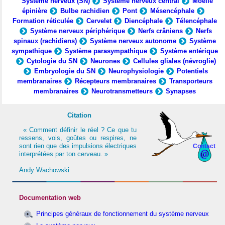
Système nerveux (SN)
Système nerveux central
Moelle
épinière
Bulbe rachidien
Pont
Mésencéphale
Formation réticulée
Cervelet
Diencéphale
Télencéphale
Système nerveux périphérique
Nerfs crâniens
Nerfs
spinaux (rachidiens)
Système nerveux autonome
Système
sympathique
Système parasympathique
Système entérique
Cytologie du SN
Neurones
Cellules gliales (névroglie)
Embryologie du SN
Neurophysiologie
Potentiels
membranaires
Récepteurs membranaires
Transporteurs
membranaires
Neurotransmetteurs
Synapses
Citation
« Comment définir le réel ? Ce que tu
ressens, vois, goûtes ou respires, ne
sont rien que des impulsions électriques
Contact
interprétées par ton cerveau. »
Andy Wachowski
Documentation web
Principes généraux de fonctionnement du système nerveux