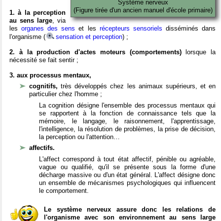
Système nerveux
(Figure tirée d'un ancien manuel d'école primaire)
1. à la perception
au sens large
, via
les
organes des sens
et les
récepteurs sensoriels
disséminés dans
l'organisme (
sensation et perception
) ;
2. à la production d'actes moteurs (comportements)
lorsque la
nécessité se fait sentir ;
3. aux processus mentaux,
cognitifs,
très développés chez les animaux supérieurs, et en
particulier chez l'homme ;
La cognition désigne l'ensemble des processus mentaux qui
se rapportent à la fonction de connaissance tels que la
mémoire, le langage, le raisonnement, l'apprentissage,
l'intelligence, la résolution de problèmes, la prise de décision,
la perception ou l'attention…
affectifs.
L'affect correspond à tout état affectif, pénible ou agréable,
vague ou qualifié, qu'il se présente sous la forme d'une
décharge massive ou d'un état général. L'affect désigne donc
un ensemble de mécanismes psychologiques qui influencent
le comportement.
Le système nerveux assure donc les relations de
l'organisme avec son environnement au sens large