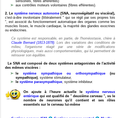
sensoriels, fibres afférentes)
aux contrôles moteurs volontaires (fibres efférentes).
2. Le
système nerveux autonome
(SNA, neurovégétatif ou viscéral),
c'est-à-dire involontaire (littéralement " qui se régit par ses propres lois
", est associé du fonctionnement automatique des organes comme les
muscles lisses, le muscle cardiaque, la majorité des glandes exocrines
ou endocrines.
Ce système est responsable, en partie, de l'homéostasie, chère à
Claude Bernard (1813-1878)
. Lors des variations des conditions de
milieu, l'organisme réagit par une série de modifications
physiologiques, mais aussi comportementales, qui lui permettent de
retrouver son équilibre.
Le SNA est composé de deux systèmes antagonistes de l'activité
des mêmes viscères :
le
système sympathique ou orthosympathique
(ou
sympathique)
, système stimulateur,
le
système parasympathique
, système inhibiteur.
On ajoute à l'heure actuelle le
système nerveux
entérique
qui est qualifié de " deuxième cerveau ", vu le
nombre de neurones qu'il contient et ses rôles
essentiels sur le cerveau lui-même