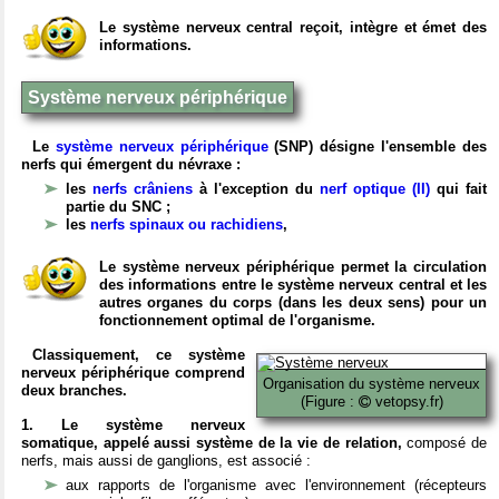
Le système nerveux central reçoit, intègre et émet des
informations.
Système nerveux périphérique
Le
système nerveux périphérique
(SNP) désigne l'ensemble des
nerfs qui émergent du névraxe :
les
nerfs crâniens
à l'exception du
nerf optique (II)
qui fait
partie du SNC ;
les
nerfs spinaux ou rachidiens
,
Le système nerveux périphérique permet la circulation
des informations entre le système nerveux central et les
autres organes du corps (dans les deux sens) pour un
fonctionnement optimal de l'organisme.
Classiquement, ce système
nerveux périphérique comprend
Organisation du système nerveux
deux branches.
(Figure :
vetopsy.fr)
1. Le système nerveux
somatique, appelé aussi système de la vie de relation,
composé de
nerfs, mais aussi de ganglions, est associé :
aux rapports de l'organisme avec l'environnement (récepteurs