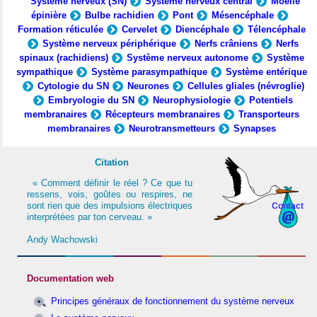
Système nerveux (SN)
Système nerveux central
Moelle
épinière
Bulbe rachidien
Pont
Mésencéphale
Formation réticulée
Cervelet
Diencéphale
Télencéphale
Système nerveux périphérique
Nerfs crâniens
Nerfs
spinaux (rachidiens)
Système nerveux autonome
Système
sympathique
Système parasympathique
Système entérique
Cytologie du SN
Neurones
Cellules gliales (névroglie)
Embryologie du SN
Neurophysiologie
Potentiels
membranaires
Récepteurs membranaires
Transporteurs
membranaires
Neurotransmetteurs
Synapses
Citation
« Comment définir le réel ? Ce que tu
ressens, vois, goûtes ou respires, ne
sont rien que des impulsions électriques
Contact
interprétées par ton cerveau. »
Andy Wachowski
Documentation web
Principes généraux de fonctionnement du système nerveux