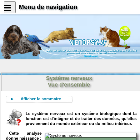
Menu de navigation
News
sur
le site
Celui qui connait vraiment les animaux est par là même capable de comprendre
pleinement le caractère unique de l'homme
Konrad Lorenz
Système nerveux
Vue d'ensemble
► Afficher le sommaire
Le système nerveux est un système biologique dont la
fonction est d'intégrer et de traiter des données, qu'elles
proviennent du monde extérieur ou du milieu intérieur.
Cette analyse
donne naissance :