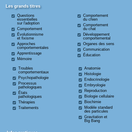
Les grands titres
Questions
Comportement
essentielles
du chien
sur l'adoption
Comportement
Comportement
du chat
Évolutionnisme
Développement
et fixisme
comportemental
Approches
Organes des sens
comportementales
Communication
Apprentissage
Éducation
Mémoire
Troubles
Anatomie
comportementaux
Histologie
Psychopathologie
Endocrinologie
Processus
Embryologie
pathologiques
Reproduction
États
Biologie cellulaire
pathologiques
Biochimie
Thérapies
Modèle standard
Traitements
des particules
Gravitation et
Big Bang