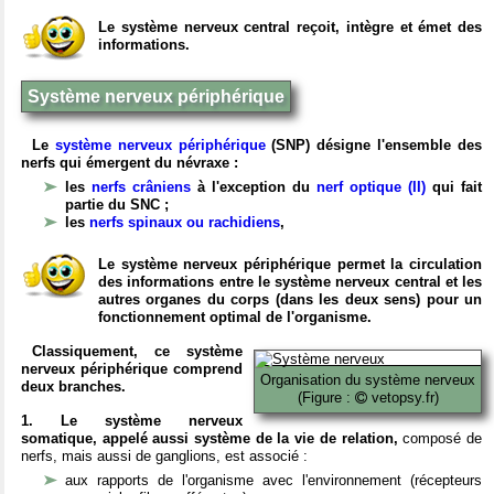
Le système nerveux central reçoit, intègre et émet des
informations.
Système nerveux périphérique
Le
système nerveux périphérique
(SNP) désigne l'ensemble des
nerfs qui émergent du névraxe :
les
nerfs crâniens
à l'exception du
nerf optique (II)
qui fait
partie du SNC ;
les
nerfs spinaux ou rachidiens
,
Le système nerveux périphérique permet la circulation
des informations entre le système nerveux central et les
autres organes du corps (dans les deux sens) pour un
fonctionnement optimal de l'organisme.
Classiquement, ce système
nerveux périphérique comprend
Organisation du système nerveux
deux branches.
(Figure :
vetopsy.fr)
1. Le système nerveux
somatique, appelé aussi système de la vie de relation,
composé de
nerfs, mais aussi de ganglions, est associé :
aux rapports de l'organisme avec l'environnement (récepteurs