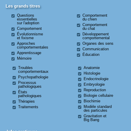
Les grands titres
Questions
Comportement
essentielles
du chien
sur l'adoption
Comportement
Comportement
du chat
Évolutionnisme
Développement
et fixisme
comportemental
Approches
Organes des sens
comportementales
Communication
Apprentissage
Éducation
Mémoire
Troubles
Anatomie
comportementaux
Histologie
Psychopathologie
Endocrinologie
Processus
Embryologie
pathologiques
Reproduction
États
Biologie cellulaire
pathologiques
Biochimie
Thérapies
Modèle standard
Traitements
des particules
Gravitation et
Big Bang