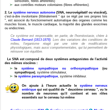
sensoriels, fibres afférentes)
aux contrôles moteurs volontaires (fibres efférentes).
2. Le
système nerveux autonome
(SNA, neurovégétatif ou viscéral),
c'est-à-dire involontaire (littéralement " qui se régit par ses propres lois
", est associé du fonctionnement automatique des organes comme les
muscles lisses, le muscle cardiaque, la majorité des glandes exocrines
ou endocrines.
Ce système est responsable, en partie, de l'homéostasie, chère à
Claude Bernard (1813-1878)
. Lors des variations des conditions de
milieu, l'organisme réagit par une série de modifications
physiologiques, mais aussi comportementales, qui lui permettent de
retrouver son équilibre.
Le SNA est composé de deux systèmes antagonistes de l'activité
des mêmes viscères :
le
système sympathique ou orthosympathique
(ou
sympathique)
, système stimulateur,
le
système parasympathique
, système inhibiteur.
On ajoute à l'heure actuelle le
système nerveux
entérique
qui est qualifié de " deuxième cerveau ", vu le
nombre de neurones qu'il contient et ses rôles
essentiels sur le cerveau lui-même