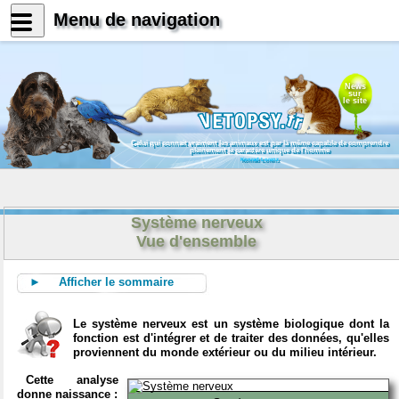
Menu de navigation
News
sur
le site
Celui qui connait vraiment les animaux est par là même capable de comprendre
pleinement le caractère unique de l'homme
Konrad Lorenz
Système nerveux
Vue d'ensemble
► Afficher le sommaire
Le système nerveux est un système biologique dont la
fonction est d'intégrer et de traiter des données, qu'elles
proviennent du monde extérieur ou du milieu intérieur.
Cette analyse
donne naissance :