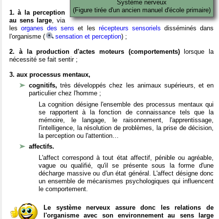
Système nerveux
(Figure tirée d'un ancien manuel d'école primaire)
1. à la perception
au sens large
, via
les
organes des sens
et les
récepteurs sensoriels
disséminés dans
l'organisme (
sensation et perception
) ;
2. à la production d'actes moteurs (comportements)
lorsque la
nécessité se fait sentir ;
3. aux processus mentaux,
cognitifs,
très développés chez les animaux supérieurs, et en
particulier chez l'homme ;
La cognition désigne l'ensemble des processus mentaux qui
se rapportent à la fonction de connaissance tels que la
mémoire, le langage, le raisonnement, l'apprentissage,
l'intelligence, la résolution de problèmes, la prise de décision,
la perception ou l'attention…
affectifs.
L'affect correspond à tout état affectif, pénible ou agréable,
vague ou qualifié, qu'il se présente sous la forme d'une
décharge massive ou d'un état général. L'affect désigne donc
un ensemble de mécanismes psychologiques qui influencent
le comportement.
Le système nerveux assure donc les relations de
l'organisme avec son environnement au sens large