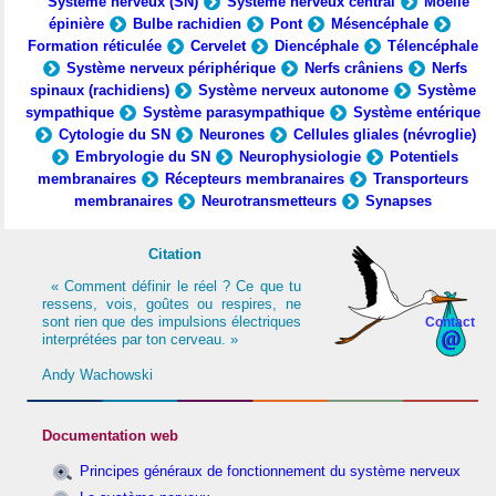
Système nerveux (SN)
Système nerveux central
Moelle
épinière
Bulbe rachidien
Pont
Mésencéphale
Formation réticulée
Cervelet
Diencéphale
Télencéphale
Système nerveux périphérique
Nerfs crâniens
Nerfs
spinaux (rachidiens)
Système nerveux autonome
Système
sympathique
Système parasympathique
Système entérique
Cytologie du SN
Neurones
Cellules gliales (névroglie)
Embryologie du SN
Neurophysiologie
Potentiels
membranaires
Récepteurs membranaires
Transporteurs
membranaires
Neurotransmetteurs
Synapses
Citation
« Comment définir le réel ? Ce que tu
ressens, vois, goûtes ou respires, ne
sont rien que des impulsions électriques
Contact
interprétées par ton cerveau. »
Andy Wachowski
Documentation web
Principes généraux de fonctionnement du système nerveux