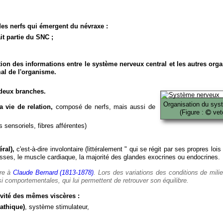
es nerfs qui émergent du névraxe :
it partie du SNC ;
ion des informations entre le système nerveux central et les autres org
al de l'organisme.
deux branches.
Organisation du sys
 vie de relation,
composé de nerfs, mais aussi de
(Figure :
veto
 sensoriels, fibres afférentes)
ral),
c'est-à-dire involontaire (littéralement " qui se régit par ses propres lois
es, le muscle cardiaque, la majorité des glandes exocrines ou endocrines.
ère à
Claude Bernard (1813-1878)
. Lors des variations des conditions de mili
i comportementales, qui lui permettent de retrouver son équilibre.
vité des mêmes viscères :
athique)
, système stimulateur,