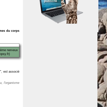
publicité
anes du corps
tème nerveux
psy.fr)
 ", est associé
eu, l'organisme