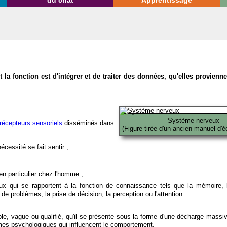
du chat
Apprentissage
la fonction est d'intégrer et de traiter des données, qu'elles provien
Système nerveux
récepteurs sensoriels
disséminés dans
(Figure tirée d'un ancien manuel d'é
écessité se fait sentir ;
en particulier chez l'homme ;
x qui se rapportent à la fonction de connaissance tels que la mémoire, l
on de problèmes, la prise de décision, la perception ou l'attention…
able, vague ou qualifié, qu'il se présente sous la forme d'une décharge massi
mes psychologiques qui influencent le comportement.