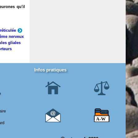
eurones qu'il
réticulée
ème nerveux
ules gliales
rteurs
Infos pratiques
e
aire
ard