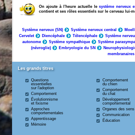
On ajoute à l'heure actuelle le
système nerveux e
contient et ses rôles essentiels sur le cerveau lui
Système nerveux (SN)
Système nerveux central
Moell
Cervelet
Diencéphale
Télencéphale
Système nerveu
autonome
Système sympathique
Système parasympa
(névroglie)
Embryologie du SN
Neurophysiologi
membranaires
Les grands titres
Questions
Comportement
essentielles
du chien
sur l'adoption
Comportement
Comportement
du chat
Évolutionnisme
Développement
et fixisme
comportemental
Approches
Organes des sens
comportementales
Communication
Apprentissage
Éducation
Mémoire