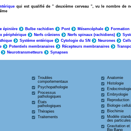
ntérique
qui est qualifié de " deuxième cerveau ", vu le nombre de n
-même
e épinière
Bulbe rachidien
Pont
Mésencéphale
Formation 
x périphérique
Nerfs crâniens
Nerfs spinaux (rachidiens)
Syst
thique
Système entérique
Cytologie du SN
Neurones
Cell
e
Potentiels membranaires
Récepteurs membranaires
Transpo
Neurotransmetteurs
Synapses
Troubles
Anatomie
comportementaux
Histologie
Psychopathologie
Endocrinologi
Processus
Embryologie
pathologiques
Reproduction
États
Biologie cellul
pathologiques
Biochimie
Thérapies
Modèle stand
Traitements
des particules
Gravitation et
Big Bang