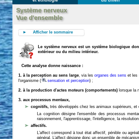
et éthologie
du chien
Système nerveux
Vue d'ensemble
► Afficher le sommaire
Le système nerveux est un système biologique dont 
extérieur ou du milieu intérieur.
Cette analyse donne naissance :
1. à la perception au sens large
, via les
organes des sens
et les
l'organisme (
sensation et perception
) ;
2. à la production d'actes moteurs (comportements)
lorsque la n
3. aux processus mentaux,
cognitifs,
très développés chez les animaux supérieurs, et 
La cognition désigne l'ensemble des processus mentau
raisonnement, l'apprentissage, l'intelligence, la résoluti
affectifs.
L'affect correspond à tout état affectif, pénible ou agré
général. L'affect désigne donc un ensemble de mécanis