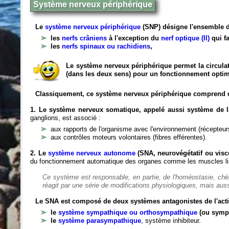
Système nerveux périphérique
Le
système nerveux périphérique
(SNP) désigne l'ensemble d
les
nerfs crâniens
à l'exception du
nerf optique (II)
qui fa
les
nerfs spinaux ou rachidiens
,
Le système nerveux périphérique permet la circulat
(dans les deux sens) pour un fonctionnement optim
Classiquement, ce système nerveux périphérique comprend 
1. Le système nerveux somatique, appelé aussi système de la
ganglions, est associé :
aux rapports de l'organisme avec l'environnement (récepteurs
aux contrôles moteurs volontaires (fibres efférentes).
2. Le
système nerveux autonome
(SNA, neurovégétatif ou viscé
du fonctionnement automatique des organes comme les muscles liss
Ce système est responsable, en partie, de l'homéostasie, ch
réagit par une série de modifications physiologiques, mais auss
Le SNA est composé de deux systèmes antagonistes de l'acti
le
système sympathique ou orthosympathique
(ou symp
le
système parasympathique
, système inhibiteur.