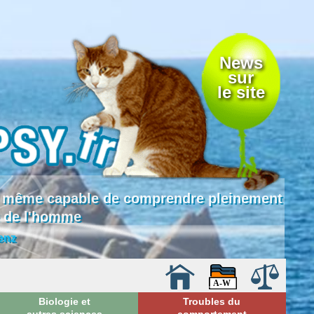
News
sur
le site
 là même capable de comprendre pleinement
e de l'homme
enz
Biologie et
Troubles du