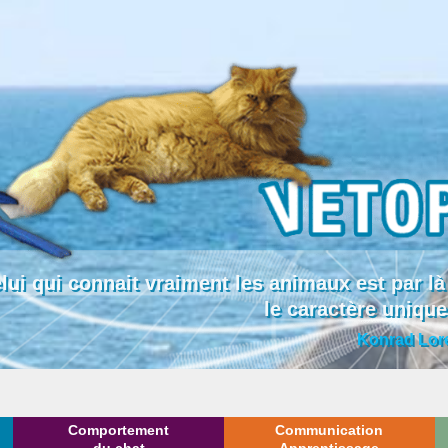
lui qui connait vraiment les animaux est par
le caractère uniqu
Konrad Lor
Comportement
Communication