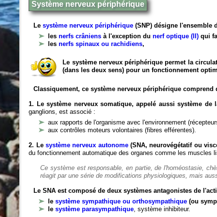
Système nerveux périphérique
Le
système nerveux périphérique
(SNP) désigne l'ensemble d
les
nerfs crâniens
à l'exception du
nerf optique (II)
qui fa
les
nerfs spinaux ou rachidiens
,
Le système nerveux périphérique permet la circulat
(dans les deux sens) pour un fonctionnement optim
Classiquement, ce système nerveux périphérique comprend 
1. Le système nerveux somatique, appelé aussi système de la
ganglions, est associé :
aux rapports de l'organisme avec l'environnement (récepteurs
aux contrôles moteurs volontaires (fibres efférentes).
2. Le
système nerveux autonome
(SNA, neurovégétatif ou viscé
du fonctionnement automatique des organes comme les muscles liss
Ce système est responsable, en partie, de l'homéostasie, ch
réagit par une série de modifications physiologiques, mais auss
Le SNA est composé de deux systèmes antagonistes de l'acti
le
système sympathique ou orthosympathique
(ou symp
le
système parasympathique
, système inhibiteur.