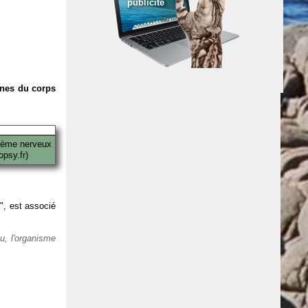
publicité
anes du corps
tème nerveux
psy.fr)
 ", est associé
eu, l'organisme