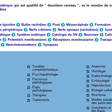
ntérique
qui est qualifié de " deuxième cerveau ", vu le nombre de n
-même
e épinière
Bulbe rachidien
Pont
Mésencéphale
Formation 
x périphérique
Nerfs crâniens
Nerfs spinaux (rachidiens)
Syst
thique
Système entérique
Cytologie du SN
Neurones
Cell
e
Potentiels membranaires
Récepteurs membranaires
Transpo
Neurotransmetteurs
Synapses
Troubles
Anatomie
comportementaux
Histologie
Psychopathologie
Endocrinologi
Processus
Embryologie
pathologiques
Reproduction
États
Biologie cellul
pathologiques
Biochimie
Thérapies
Modèle stand
Traitements
des particules
Gravitation et
Big Bang