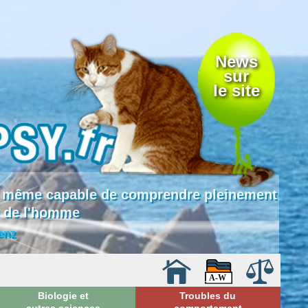
News
sur
le site
 là même capable de comprendre pleinement
e de l'homme
enz
Biologie et
Troubles du