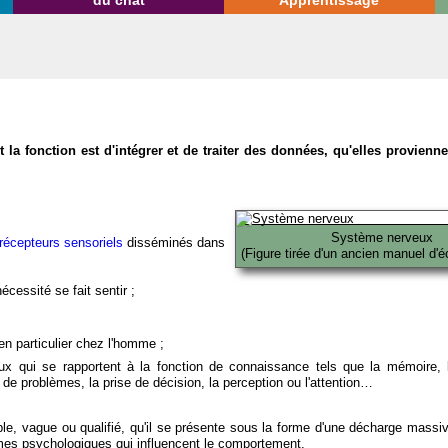
du chat
Apprentissage
la fonction est d'intégrer et de traiter des données, qu'elles provien
Système nerveux
récepteurs sensoriels
disséminés dans
(Figure tirée d'un ancien manuel d'é
écessité se fait sentir ;
en particulier chez l'homme ;
x qui se rapportent à la fonction de connaissance tels que la mémoire, l
on de problèmes, la prise de décision, la perception ou l'attention…
able, vague ou qualifié, qu'il se présente sous la forme d'une décharge massi
mes psychologiques qui influencent le comportement.