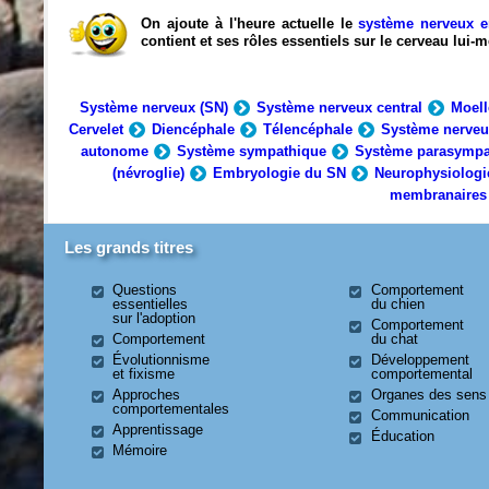
On ajoute à l'heure actuelle le
système nerveux e
contient et ses rôles essentiels sur le cerveau lui
Système nerveux (SN)
Système nerveux central
Moell
Cervelet
Diencéphale
Télencéphale
Système nerveu
autonome
Système sympathique
Système parasympa
(névroglie)
Embryologie du SN
Neurophysiologi
membranaires
Les grands titres
Questions
Comportement
essentielles
du chien
sur l'adoption
Comportement
Comportement
du chat
Évolutionnisme
Développement
et fixisme
comportemental
Approches
Organes des sens
comportementales
Communication
Apprentissage
Éducation
Mémoire