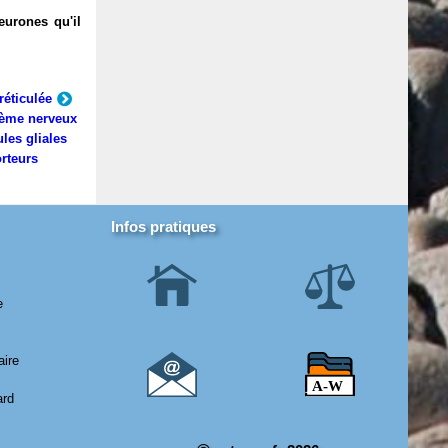
eurones qu'il
réticulée
ème nerveux
ules gliales
rteurs
Infos pratiques
e
aire
ard