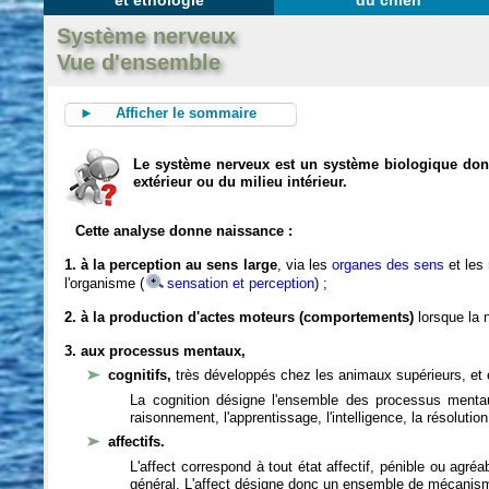
et éthologie
du chien
Système nerveux
Vue d'ensemble
► Afficher le sommaire
Le système nerveux est un système biologique dont 
extérieur ou du milieu intérieur.
Cette analyse donne naissance :
1. à la perception au sens large
, via les
organes des sens
et les
l'organisme (
sensation et perception
) ;
2. à la production d'actes moteurs (comportements)
lorsque la n
3. aux processus mentaux,
cognitifs,
très développés chez les animaux supérieurs, et 
La cognition désigne l'ensemble des processus mentau
raisonnement, l'apprentissage, l'intelligence, la résoluti
affectifs.
L'affect correspond à tout état affectif, pénible ou agré
général. L'affect désigne donc un ensemble de mécanis