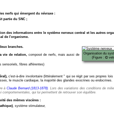
es nerfs qui émergent du névraxe :
it partie du SNC ;
ion des informations entre le système nerveux central et les autres org
al de l'organisme.
deux branches.
Organisation du sys
 vie de relation,
composé de nerfs, mais aussi de
(Figure :
veto
 sensoriels, fibres afférentes)
ral),
c'est-à-dire involontaire (littéralement " qui se régit par ses propres lois
es, le muscle cardiaque, la majorité des glandes exocrines ou endocrines.
ère à
Claude Bernard (1813-1878)
. Lors des variations des conditions de mili
i comportementales, qui lui permettent de retrouver son équilibre.
vité des mêmes viscères :
athique)
, système stimulateur,