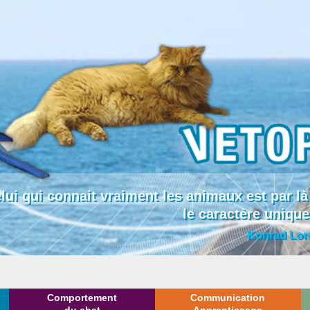
lui qui connait vraiment les animaux est par
le caractère uniqu
Konrad Lor
Comportement
Communication