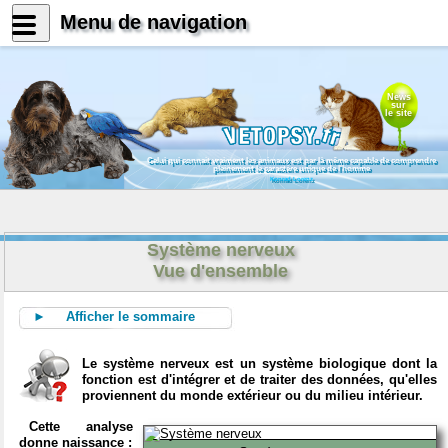
Menu de navigation
News
sur
le site
Celui qui connait vraiment les animaux est par là même capable de comprendre
pleinement le caractère unique de l'homme
Konrad Lorenz
Système nerveux
Vue d'ensemble
► Afficher le sommaire
Le système nerveux est un système biologique dont la
fonction est d'intégrer et de traiter des données, qu'elles
proviennent du monde extérieur ou du milieu intérieur.
Cette analyse
donne naissance :