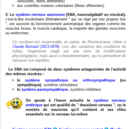
sensoriels, fibres afférentes)
aux contrôles moteurs volontaires (fibres efférentes).
2. Le
système nerveux autonome
(SNA, neurovégétatif ou viscéral),
c'est-à-dire involontaire (littéralement " qui se régit par ses propres lois
", est associé du fonctionnement automatique des organes comme les
muscles lisses, le muscle cardiaque, la majorité des glandes exocrines
ou endocrines.
Ce système est responsable, en partie, de l'homéostasie, chère à
Claude Bernard (1813-1878)
. Lors des variations des conditions de
milieu, l'organisme réagit par une série de modifications
physiologiques, mais aussi comportementales, qui lui permettent de
retrouver son équilibre.
Le SNA est composé de deux systèmes antagonistes de l'activité
des mêmes viscères :
le
système sympathique ou orthosympathique
(ou
sympathique)
, système stimulateur,
le
système parasympathique
, système inhibiteur.
On ajoute à l'heure actuelle le
système nerveux
entérique
qui est qualifié de " deuxième cerveau ", vu le
nombre de neurones qu'il contient et ses rôles
essentiels sur le cerveau lui-même