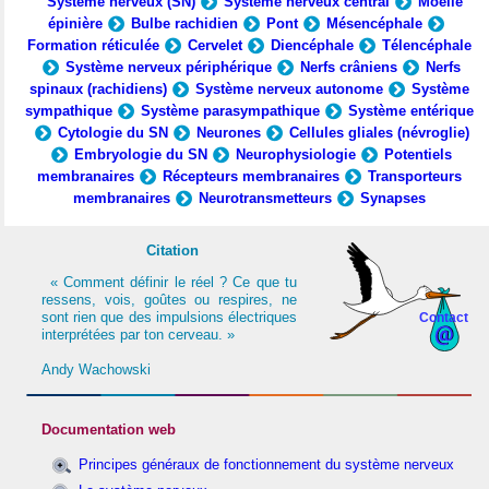
Système nerveux (SN)
Système nerveux central
Moelle
épinière
Bulbe rachidien
Pont
Mésencéphale
Formation réticulée
Cervelet
Diencéphale
Télencéphale
Système nerveux périphérique
Nerfs crâniens
Nerfs
spinaux (rachidiens)
Système nerveux autonome
Système
sympathique
Système parasympathique
Système entérique
Cytologie du SN
Neurones
Cellules gliales (névroglie)
Embryologie du SN
Neurophysiologie
Potentiels
membranaires
Récepteurs membranaires
Transporteurs
membranaires
Neurotransmetteurs
Synapses
Citation
« Comment définir le réel ? Ce que tu
ressens, vois, goûtes ou respires, ne
sont rien que des impulsions électriques
Contact
interprétées par ton cerveau. »
Andy Wachowski
Documentation web
Principes généraux de fonctionnement du système nerveux