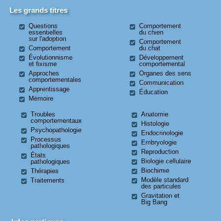
Les grands titres
Questions
Comportement
essentielles
du chien
sur l'adoption
Comportement
Comportement
du chat
Évolutionnisme
Développement
et fixisme
comportemental
Approches
Organes des sens
comportementales
Communication
Apprentissage
Éducation
Mémoire
Troubles
Anatomie
comportementaux
Histologie
Psychopathologie
Endocrinologie
Processus
Embryologie
pathologiques
Reproduction
États
Biologie cellulaire
pathologiques
Biochimie
Thérapies
Modèle standard
Traitements
des particules
Gravitation et
Big Bang