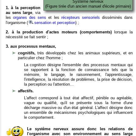
Système nerveux
(Figure tirée d'un ancien manuel d'école primaire)
1. à la perception
au sens large
, via
les
organes des sens
et les
récepteurs sensoriels
disséminés dans
l'organisme (
sensation et perception
) ;
2. à la production d'actes moteurs (comportements)
lorsque la
nécessité se fait sentir ;
3. aux processus mentaux,
cognitifs,
très développés chez les animaux supérieurs, et en
particulier chez l'homme ;
La cognition désigne l'ensemble des processus mentaux qui
se rapportent à la fonction de connaissance tels que la
mémoire, le langage, le raisonnement, l'apprentissage,
l'intelligence, la résolution de problèmes, la prise de décision,
la perception ou l'attention…
affectifs.
L'affect correspond à tout état affectif, pénible ou agréable,
vague ou qualifié, qu'il se présente sous la forme d'une
décharge massive ou d'un état général. L'affect désigne donc
un ensemble de mécanismes psychologiques qui influencent
le comportement.
Le système nerveux assure donc les relations de
l'organisme avec son environnement au sens large