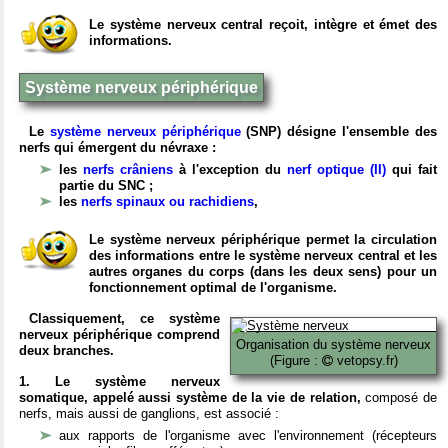
Le système nerveux central reçoit, intègre et émet des
informations.
Système nerveux périphérique
Le
système nerveux périphérique
(SNP) désigne l'ensemble des
nerfs qui émergent du névraxe :
les
nerfs crâniens
à l'exception du
nerf optique (II)
qui fait
partie du SNC ;
les
nerfs spinaux ou rachidiens
,
Le système nerveux périphérique permet la circulation
des informations entre le système nerveux central et les
autres organes du corps (dans les deux sens) pour un
fonctionnement optimal de l'organisme.
Classiquement, ce système
nerveux périphérique comprend
Organisation du système nerveux
deux branches.
(Figure :
vetopsy.fr)
1. Le système nerveux
somatique, appelé aussi système de la vie de relation,
composé de
nerfs, mais aussi de ganglions, est associé :
aux rapports de l'organisme avec l'environnement (récepteurs