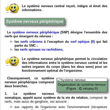
Le système nerveux central reçoit, intègre et émet des
informations.
Système nerveux périphérique
Le
système nerveux périphérique
(SNP) désigne l'ensemble des
nerfs qui émergent du névraxe :
les
nerfs crâniens
à l'exception du
nerf optique (II)
qui fait
partie du SNC ;
les
nerfs spinaux ou rachidiens
,
Le système nerveux périphérique permet la circulation
des informations entre le système nerveux central et les
autres organes du corps (dans les deux sens) pour un
fonctionnement optimal de l'organisme.
Classiquement, ce système
nerveux périphérique comprend
Organisation du système nerveux
deux branches.
(Figure :
vetopsy.fr)
1. Le système nerveux
somatique, appelé aussi système de la vie de relation,
composé de
nerfs, mais aussi de ganglions, est associé :
aux rapports de l'organisme avec l'environnement (récepteurs