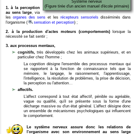
Système nerveux
(Figure tirée d'un ancien manuel d'école primaire)
1. à la perception
au sens large
, via
les
organes des sens
et les
récepteurs sensoriels
disséminés dans
l'organisme (
sensation et perception
) ;
2. à la production d'actes moteurs (comportements)
lorsque la
nécessité se fait sentir ;
3. aux processus mentaux,
cognitifs,
très développés chez les animaux supérieurs, et en
particulier chez l'homme ;
La cognition désigne l'ensemble des processus mentaux qui
se rapportent à la fonction de connaissance tels que la
mémoire, le langage, le raisonnement, l'apprentissage,
l'intelligence, la résolution de problèmes, la prise de décision,
la perception ou l'attention…
affectifs.
L'affect correspond à tout état affectif, pénible ou agréable,
vague ou qualifié, qu'il se présente sous la forme d'une
décharge massive ou d'un état général. L'affect désigne donc
un ensemble de mécanismes psychologiques qui influencent
le comportement.
Le système nerveux assure donc les relations de
l'organisme avec son environnement au sens large