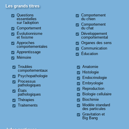
Les grands titres
Questions
Comportement
essentielles
du chien
sur l'adoption
Comportement
Comportement
du chat
Évolutionnisme
Développement
et fixisme
comportemental
Approches
Organes des sens
comportementales
Communication
Apprentissage
Éducation
Mémoire
Troubles
Anatomie
comportementaux
Histologie
Psychopathologie
Endocrinologie
Processus
Embryologie
pathologiques
Reproduction
États
Biologie cellulaire
pathologiques
Biochimie
Thérapies
Modèle standard
Traitements
des particules
Gravitation et
Big Bang