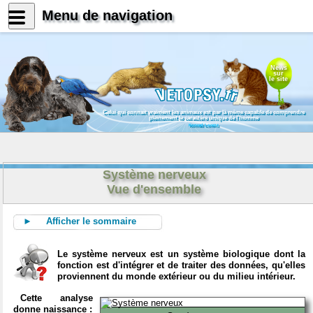
Menu de navigation
News
sur
le site
Celui qui connait vraiment les animaux est par là même capable de comprendre
pleinement le caractère unique de l'homme
Konrad Lorenz
Système nerveux
Vue d'ensemble
► Afficher le sommaire
Le système nerveux est un système biologique dont la
fonction est d'intégrer et de traiter des données, qu'elles
proviennent du monde extérieur ou du milieu intérieur.
Cette analyse
donne naissance :