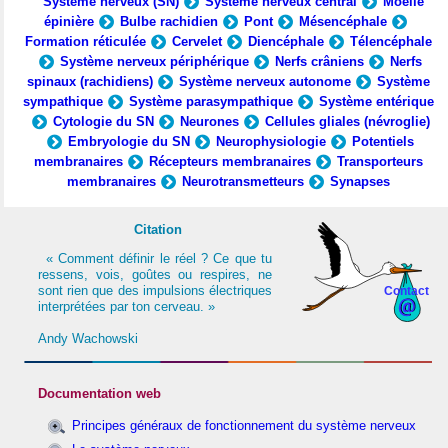
Système nerveux (SN)
Système nerveux central
Moelle
épinière
Bulbe rachidien
Pont
Mésencéphale
Formation réticulée
Cervelet
Diencéphale
Télencéphale
Système nerveux périphérique
Nerfs crâniens
Nerfs
spinaux (rachidiens)
Système nerveux autonome
Système
sympathique
Système parasympathique
Système entérique
Cytologie du SN
Neurones
Cellules gliales (névroglie)
Embryologie du SN
Neurophysiologie
Potentiels
membranaires
Récepteurs membranaires
Transporteurs
membranaires
Neurotransmetteurs
Synapses
Citation
« Comment définir le réel ? Ce que tu
ressens, vois, goûtes ou respires, ne
sont rien que des impulsions électriques
Contact
interprétées par ton cerveau. »
Andy Wachowski
Documentation web
Principes généraux de fonctionnement du système nerveux