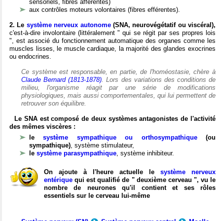
sensoriels, fibres afférentes)
aux contrôles moteurs volontaires (fibres efférentes).
2. Le
système nerveux autonome
(SNA, neurovégétatif ou viscéral),
c'est-à-dire involontaire (littéralement " qui se régit par ses propres lois
", est associé du fonctionnement automatique des organes comme les
muscles lisses, le muscle cardiaque, la majorité des glandes exocrines
ou endocrines.
Ce système est responsable, en partie, de l'homéostasie, chère à
Claude Bernard (1813-1878)
. Lors des variations des conditions de
milieu, l'organisme réagit par une série de modifications
physiologiques, mais aussi comportementales, qui lui permettent de
retrouver son équilibre.
Le SNA est composé de deux systèmes antagonistes de l'activité
des mêmes viscères :
le
système sympathique ou orthosympathique
(ou
sympathique)
, système stimulateur,
le
système parasympathique
, système inhibiteur.
On ajoute à l'heure actuelle le
système nerveux
entérique
qui est qualifié de " deuxième cerveau ", vu le
nombre de neurones qu'il contient et ses rôles
essentiels sur le cerveau lui-même