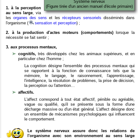
Système nerveux
(Figure tirée d'un ancien manuel d'école primaire)
1. à la perception
au sens large
, via
les
organes des sens
et les
récepteurs sensoriels
disséminés dans
l'organisme (
sensation et perception
) ;
2. à la production d'actes moteurs (comportements)
lorsque la
nécessité se fait sentir ;
3. aux processus mentaux,
cognitifs,
très développés chez les animaux supérieurs, et en
particulier chez l'homme ;
La cognition désigne l'ensemble des processus mentaux qui
se rapportent à la fonction de connaissance tels que la
mémoire, le langage, le raisonnement, l'apprentissage,
l'intelligence, la résolution de problèmes, la prise de décision,
la perception ou l'attention…
affectifs.
L'affect correspond à tout état affectif, pénible ou agréable,
vague ou qualifié, qu'il se présente sous la forme d'une
décharge massive ou d'un état général. L'affect désigne donc
un ensemble de mécanismes psychologiques qui influencent
le comportement.
Le système nerveux assure donc les relations de
l'organisme avec son environnement au sens large