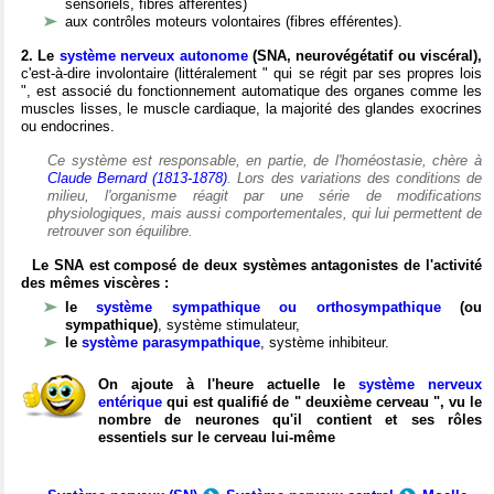
sensoriels, fibres afférentes)
aux contrôles moteurs volontaires (fibres efférentes).
2. Le
système nerveux autonome
(SNA, neurovégétatif ou viscéral),
c'est-à-dire involontaire (littéralement " qui se régit par ses propres lois
", est associé du fonctionnement automatique des organes comme les
muscles lisses, le muscle cardiaque, la majorité des glandes exocrines
ou endocrines.
Ce système est responsable, en partie, de l'homéostasie, chère à
Claude Bernard (1813-1878)
. Lors des variations des conditions de
milieu, l'organisme réagit par une série de modifications
physiologiques, mais aussi comportementales, qui lui permettent de
retrouver son équilibre.
Le SNA est composé de deux systèmes antagonistes de l'activité
des mêmes viscères :
le
système sympathique ou orthosympathique
(ou
sympathique)
, système stimulateur,
le
système parasympathique
, système inhibiteur.
On ajoute à l'heure actuelle le
système nerveux
entérique
qui est qualifié de " deuxième cerveau ", vu le
nombre de neurones qu'il contient et ses rôles
essentiels sur le cerveau lui-même