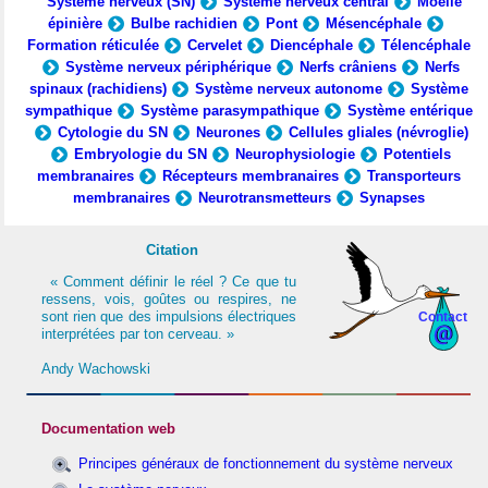
Système nerveux (SN)
Système nerveux central
Moelle
épinière
Bulbe rachidien
Pont
Mésencéphale
Formation réticulée
Cervelet
Diencéphale
Télencéphale
Système nerveux périphérique
Nerfs crâniens
Nerfs
spinaux (rachidiens)
Système nerveux autonome
Système
sympathique
Système parasympathique
Système entérique
Cytologie du SN
Neurones
Cellules gliales (névroglie)
Embryologie du SN
Neurophysiologie
Potentiels
membranaires
Récepteurs membranaires
Transporteurs
membranaires
Neurotransmetteurs
Synapses
Citation
« Comment définir le réel ? Ce que tu
ressens, vois, goûtes ou respires, ne
sont rien que des impulsions électriques
Contact
interprétées par ton cerveau. »
Andy Wachowski
Documentation web
Principes généraux de fonctionnement du système nerveux