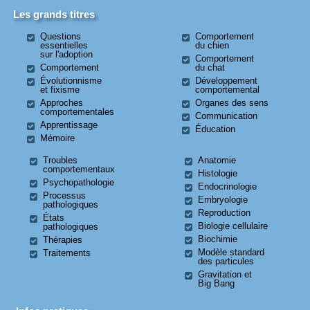
Les grands titres
Questions
Comportement
essentielles
du chien
sur l'adoption
Comportement
Comportement
du chat
Évolutionnisme
Développement
et fixisme
comportemental
Approches
Organes des sens
comportementales
Communication
Apprentissage
Éducation
Mémoire
Troubles
Anatomie
comportementaux
Histologie
Psychopathologie
Endocrinologie
Processus
Embryologie
pathologiques
Reproduction
États
Biologie cellulaire
pathologiques
Biochimie
Thérapies
Modèle standard
Traitements
des particules
Gravitation et
Big Bang