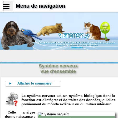
Menu de navigation
News
sur
le site
Celui qui connait vraiment les animaux est par là même capable de comprendre
pleinement le caractère unique de l'homme
Konrad Lorenz
Système nerveux
Vue d'ensemble
► Afficher le sommaire
Le système nerveux est un système biologique dont la
fonction est d'intégrer et de traiter des données, qu'elles
proviennent du monde extérieur ou du milieu intérieur.
Cette analyse
donne naissance :