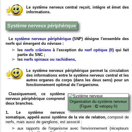
Le système nerveux central reçoit, intègre et émet des
informations.
Système nerveux périphérique
Le
système nerveux périphérique
(SNP) désigne l'ensemble des
nerfs qui émergent du névraxe :
les
nerfs crâniens
à l'exception du
nerf optique (II)
qui fait
partie du SNC ;
les
nerfs spinaux ou rachidiens
,
Le système nerveux périphérique permet la circulation
des informations entre le système nerveux central et les
autres organes du corps (dans les deux sens) pour un
fonctionnement optimal de l'organisme.
Classiquement, ce système
nerveux périphérique comprend
Organisation du système nerveux
deux branches.
(Figure :
vetopsy.fr)
1. Le système nerveux
somatique, appelé aussi système de la vie de relation,
composé de
nerfs, mais aussi de ganglions, est associé :
aux rapports de l'organisme avec l'environnement (récepteurs