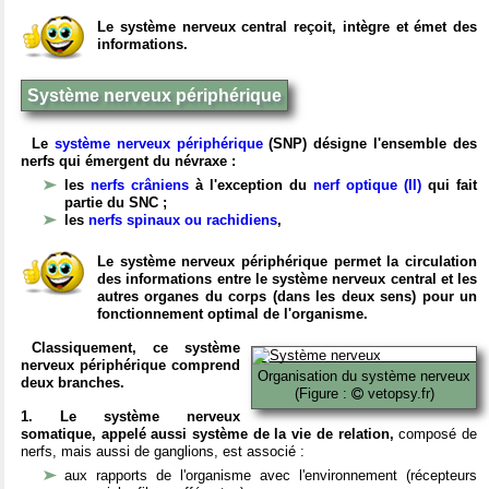
Le système nerveux central reçoit, intègre et émet des
informations.
Système nerveux périphérique
Le
système nerveux périphérique
(SNP) désigne l'ensemble des
nerfs qui émergent du névraxe :
les
nerfs crâniens
à l'exception du
nerf optique (II)
qui fait
partie du SNC ;
les
nerfs spinaux ou rachidiens
,
Le système nerveux périphérique permet la circulation
des informations entre le système nerveux central et les
autres organes du corps (dans les deux sens) pour un
fonctionnement optimal de l'organisme.
Classiquement, ce système
nerveux périphérique comprend
Organisation du système nerveux
deux branches.
(Figure :
vetopsy.fr)
1. Le système nerveux
somatique, appelé aussi système de la vie de relation,
composé de
nerfs, mais aussi de ganglions, est associé :
aux rapports de l'organisme avec l'environnement (récepteurs