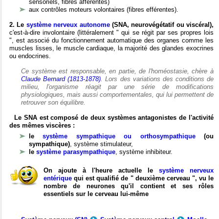
sensoriels, fibres afférentes)
aux contrôles moteurs volontaires (fibres efférentes).
2. Le
système nerveux autonome
(SNA, neurovégétatif ou viscéral),
c'est-à-dire involontaire (littéralement " qui se régit par ses propres lois
", est associé du fonctionnement automatique des organes comme les
muscles lisses, le muscle cardiaque, la majorité des glandes exocrines
ou endocrines.
Ce système est responsable, en partie, de l'homéostasie, chère à
Claude Bernard (1813-1878)
. Lors des variations des conditions de
milieu, l'organisme réagit par une série de modifications
physiologiques, mais aussi comportementales, qui lui permettent de
retrouver son équilibre.
Le SNA est composé de deux systèmes antagonistes de l'activité
des mêmes viscères :
le
système sympathique ou orthosympathique
(ou
sympathique)
, système stimulateur,
le
système parasympathique
, système inhibiteur.
On ajoute à l'heure actuelle le
système nerveux
entérique
qui est qualifié de " deuxième cerveau ", vu le
nombre de neurones qu'il contient et ses rôles
essentiels sur le cerveau lui-même