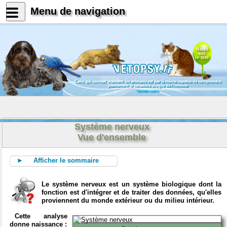
Menu de navigation
News
sur
le site
Celui qui connait vraiment les animaux est par là même capable de comprendre
pleinement le caractère unique de l'homme
Konrad Lorenz
Système nerveux
Vue d'ensemble
► Afficher le sommaire
Le système nerveux est un système biologique dont la
fonction est d'intégrer et de traiter des données, qu'elles
proviennent du monde extérieur ou du milieu intérieur.
Cette analyse
donne naissance :