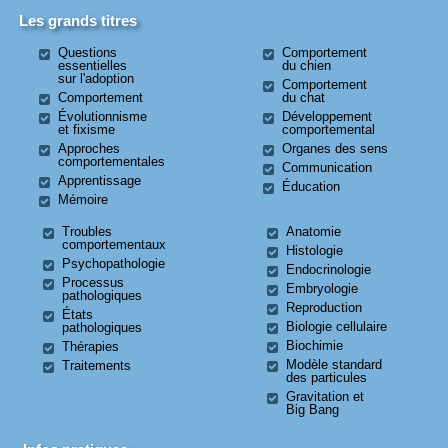
Les grands titres
Questions
Comportement
essentielles
du chien
sur l'adoption
Comportement
Comportement
du chat
Évolutionnisme
Développement
et fixisme
comportemental
Approches
Organes des sens
comportementales
Communication
Apprentissage
Éducation
Mémoire
Troubles
Anatomie
comportementaux
Histologie
Psychopathologie
Endocrinologie
Processus
Embryologie
pathologiques
Reproduction
États
Biologie cellulaire
pathologiques
Biochimie
Thérapies
Modèle standard
Traitements
des particules
Gravitation et
Big Bang