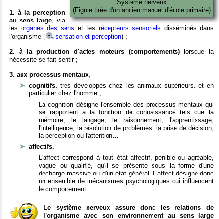
Système nerveux
(Figure tirée d'un ancien manuel d'école primaire)
1. à la perception
au sens large
, via
les
organes des sens
et les
récepteurs sensoriels
disséminés dans
l'organisme (
sensation et perception
) ;
2. à la production d'actes moteurs (comportements)
lorsque la
nécessité se fait sentir ;
3. aux processus mentaux,
cognitifs,
très développés chez les animaux supérieurs, et en
particulier chez l'homme ;
La cognition désigne l'ensemble des processus mentaux qui
se rapportent à la fonction de connaissance tels que la
mémoire, le langage, le raisonnement, l'apprentissage,
l'intelligence, la résolution de problèmes, la prise de décision,
la perception ou l'attention…
affectifs.
L'affect correspond à tout état affectif, pénible ou agréable,
vague ou qualifié, qu'il se présente sous la forme d'une
décharge massive ou d'un état général. L'affect désigne donc
un ensemble de mécanismes psychologiques qui influencent
le comportement.
Le système nerveux assure donc les relations de
l'organisme avec son environnement au sens large