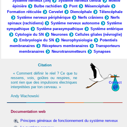
Système nerveux (SN)
Système nerveux central
Moelle
épinière
Bulbe rachidien
Pont
Mésencéphale
Formation réticulée
Cervelet
Diencéphale
Télencéphale
Système nerveux périphérique
Nerfs crâniens
Nerfs
spinaux (rachidiens)
Système nerveux autonome
Système
sympathique
Système parasympathique
Système entérique
Cytologie du SN
Neurones
Cellules gliales (névroglie)
Embryologie du SN
Neurophysiologie
Potentiels
membranaires
Récepteurs membranaires
Transporteurs
membranaires
Neurotransmetteurs
Synapses
Citation
« Comment définir le réel ? Ce que tu
ressens, vois, goûtes ou respires, ne
sont rien que des impulsions électriques
Contact
interprétées par ton cerveau. »
Andy Wachowski
Documentation web
Principes généraux de fonctionnement du système nerveux