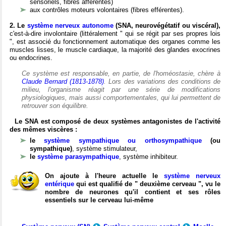
sensoriels, fibres afférentes)
aux contrôles moteurs volontaires (fibres efférentes).
2. Le
système nerveux autonome
(SNA, neurovégétatif ou viscéral),
c'est-à-dire involontaire (littéralement " qui se régit par ses propres lois
", est associé du fonctionnement automatique des organes comme les
muscles lisses, le muscle cardiaque, la majorité des glandes exocrines
ou endocrines.
Ce système est responsable, en partie, de l'homéostasie, chère à
Claude Bernard (1813-1878)
. Lors des variations des conditions de
milieu, l'organisme réagit par une série de modifications
physiologiques, mais aussi comportementales, qui lui permettent de
retrouver son équilibre.
Le SNA est composé de deux systèmes antagonistes de l'activité
des mêmes viscères :
le
système sympathique ou orthosympathique
(ou
sympathique)
, système stimulateur,
le
système parasympathique
, système inhibiteur.
On ajoute à l'heure actuelle le
système nerveux
entérique
qui est qualifié de " deuxième cerveau ", vu le
nombre de neurones qu'il contient et ses rôles
essentiels sur le cerveau lui-même