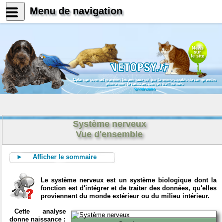
Menu de navigation
News
sur
le site
Celui qui connait vraiment les animaux est par là même capable de comprendre
pleinement le caractère unique de l'homme
Konrad Lorenz
Système nerveux
Vue d'ensemble
► Afficher le sommaire
Le système nerveux est un système biologique dont la
fonction est d'intégrer et de traiter des données, qu'elles
proviennent du monde extérieur ou du milieu intérieur.
Cette analyse
donne naissance :