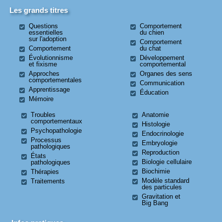
Les grands titres
Questions
Comportement
essentielles
du chien
sur l'adoption
Comportement
Comportement
du chat
Évolutionnisme
Développement
et fixisme
comportemental
Approches
Organes des sens
comportementales
Communication
Apprentissage
Éducation
Mémoire
Troubles
Anatomie
comportementaux
Histologie
Psychopathologie
Endocrinologie
Processus
Embryologie
pathologiques
Reproduction
États
Biologie cellulaire
pathologiques
Biochimie
Thérapies
Modèle standard
Traitements
des particules
Gravitation et
Big Bang