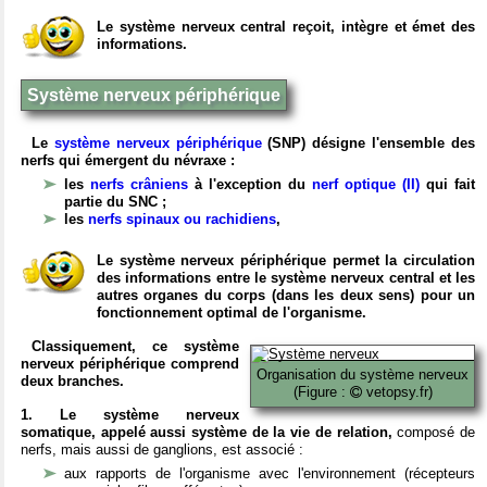
Le système nerveux central reçoit, intègre et émet des
informations.
Système nerveux périphérique
Le
système nerveux périphérique
(SNP) désigne l'ensemble des
nerfs qui émergent du névraxe :
les
nerfs crâniens
à l'exception du
nerf optique (II)
qui fait
partie du SNC ;
les
nerfs spinaux ou rachidiens
,
Le système nerveux périphérique permet la circulation
des informations entre le système nerveux central et les
autres organes du corps (dans les deux sens) pour un
fonctionnement optimal de l'organisme.
Classiquement, ce système
nerveux périphérique comprend
Organisation du système nerveux
deux branches.
(Figure :
vetopsy.fr)
1. Le système nerveux
somatique, appelé aussi système de la vie de relation,
composé de
nerfs, mais aussi de ganglions, est associé :
aux rapports de l'organisme avec l'environnement (récepteurs