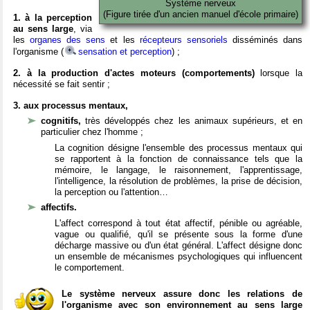
Système nerveux
(Figure tirée d'un ancien manuel d'école primaire)
1. à la perception
au sens large
, via
les
organes des sens
et les
récepteurs sensoriels
disséminés dans
l'organisme (
sensation et perception
) ;
2. à la production d'actes moteurs (comportements)
lorsque la
nécessité se fait sentir ;
3. aux processus mentaux,
cognitifs,
très développés chez les animaux supérieurs, et en
particulier chez l'homme ;
La cognition désigne l'ensemble des processus mentaux qui
se rapportent à la fonction de connaissance tels que la
mémoire, le langage, le raisonnement, l'apprentissage,
l'intelligence, la résolution de problèmes, la prise de décision,
la perception ou l'attention…
affectifs.
L'affect correspond à tout état affectif, pénible ou agréable,
vague ou qualifié, qu'il se présente sous la forme d'une
décharge massive ou d'un état général. L'affect désigne donc
un ensemble de mécanismes psychologiques qui influencent
le comportement.
Le système nerveux assure donc les relations de
l'organisme avec son environnement au sens large