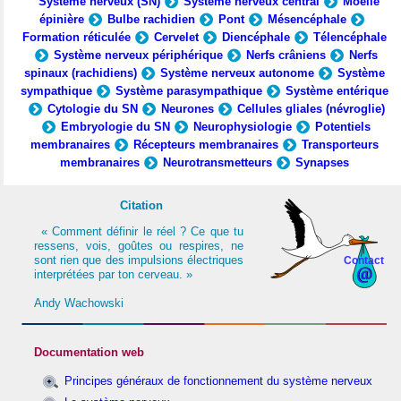
Système nerveux (SN)
Système nerveux central
Moelle
épinière
Bulbe rachidien
Pont
Mésencéphale
Formation réticulée
Cervelet
Diencéphale
Télencéphale
Système nerveux périphérique
Nerfs crâniens
Nerfs
spinaux (rachidiens)
Système nerveux autonome
Système
sympathique
Système parasympathique
Système entérique
Cytologie du SN
Neurones
Cellules gliales (névroglie)
Embryologie du SN
Neurophysiologie
Potentiels
membranaires
Récepteurs membranaires
Transporteurs
membranaires
Neurotransmetteurs
Synapses
Citation
« Comment définir le réel ? Ce que tu
ressens, vois, goûtes ou respires, ne
sont rien que des impulsions électriques
Contact
interprétées par ton cerveau. »
Andy Wachowski
Documentation web
Principes généraux de fonctionnement du système nerveux