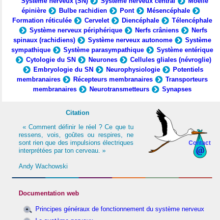
Système nerveux (SN)
Système nerveux central
Moelle
épinière
Bulbe rachidien
Pont
Mésencéphale
Formation réticulée
Cervelet
Diencéphale
Télencéphale
Système nerveux périphérique
Nerfs crâniens
Nerfs
spinaux (rachidiens)
Système nerveux autonome
Système
sympathique
Système parasympathique
Système entérique
Cytologie du SN
Neurones
Cellules gliales (névroglie)
Embryologie du SN
Neurophysiologie
Potentiels
membranaires
Récepteurs membranaires
Transporteurs
membranaires
Neurotransmetteurs
Synapses
Citation
« Comment définir le réel ? Ce que tu
ressens, vois, goûtes ou respires, ne
sont rien que des impulsions électriques
Contact
interprétées par ton cerveau. »
Andy Wachowski
Documentation web
Principes généraux de fonctionnement du système nerveux