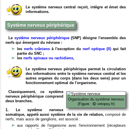
Le système nerveux central reçoit, intègre et émet des
informations.
Système nerveux périphérique
Le
système nerveux périphérique
(SNP) désigne l'ensemble des
nerfs qui émergent du névraxe :
les
nerfs crâniens
à l'exception du
nerf optique (II)
qui fait
partie du SNC ;
les
nerfs spinaux ou rachidiens
,
Le système nerveux périphérique permet la circulation
des informations entre le système nerveux central et les
autres organes du corps (dans les deux sens) pour un
fonctionnement optimal de l'organisme.
Classiquement, ce système
nerveux périphérique comprend
Organisation du système nerveux
deux branches.
(Figure :
vetopsy.fr)
1. Le système nerveux
somatique, appelé aussi système de la vie de relation,
composé de
nerfs, mais aussi de ganglions, est associé :
aux rapports de l'organisme avec l'environnement (récepteurs