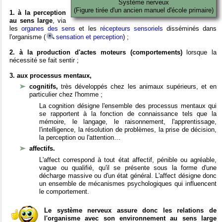
Système nerveux
(Figure tirée d'un ancien manuel d'école primaire)
1. à la perception
au sens large
, via
les
organes des sens
et les
récepteurs sensoriels
disséminés dans
l'organisme (
sensation et perception
) ;
2. à la production d'actes moteurs (comportements)
lorsque la
nécessité se fait sentir ;
3. aux processus mentaux,
cognitifs,
très développés chez les animaux supérieurs, et en
particulier chez l'homme ;
La cognition désigne l'ensemble des processus mentaux qui
se rapportent à la fonction de connaissance tels que la
mémoire, le langage, le raisonnement, l'apprentissage,
l'intelligence, la résolution de problèmes, la prise de décision,
la perception ou l'attention…
affectifs.
L'affect correspond à tout état affectif, pénible ou agréable,
vague ou qualifié, qu'il se présente sous la forme d'une
décharge massive ou d'un état général. L'affect désigne donc
un ensemble de mécanismes psychologiques qui influencent
le comportement.
Le système nerveux assure donc les relations de
l'organisme avec son environnement au sens large