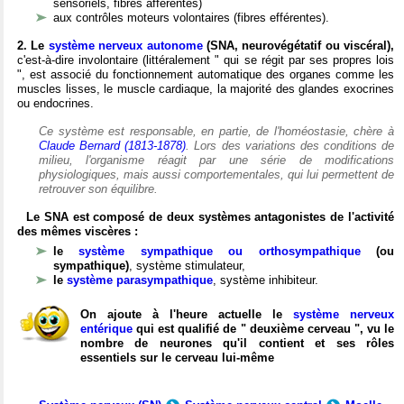
sensoriels, fibres afférentes)
aux contrôles moteurs volontaires (fibres efférentes).
2. Le
système nerveux autonome
(SNA, neurovégétatif ou viscéral),
c'est-à-dire involontaire (littéralement " qui se régit par ses propres lois
", est associé du fonctionnement automatique des organes comme les
muscles lisses, le muscle cardiaque, la majorité des glandes exocrines
ou endocrines.
Ce système est responsable, en partie, de l'homéostasie, chère à
Claude Bernard (1813-1878)
. Lors des variations des conditions de
milieu, l'organisme réagit par une série de modifications
physiologiques, mais aussi comportementales, qui lui permettent de
retrouver son équilibre.
Le SNA est composé de deux systèmes antagonistes de l'activité
des mêmes viscères :
le
système sympathique ou orthosympathique
(ou
sympathique)
, système stimulateur,
le
système parasympathique
, système inhibiteur.
On ajoute à l'heure actuelle le
système nerveux
entérique
qui est qualifié de " deuxième cerveau ", vu le
nombre de neurones qu'il contient et ses rôles
essentiels sur le cerveau lui-même