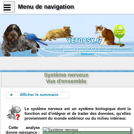
Menu de navigation
News
sur
le site
Celui qui connait vraiment les animaux est par là même capable de comprendre
pleinement le caractère unique de l'homme
Konrad Lorenz
Système nerveux
Vue d'ensemble
► Afficher le sommaire
Le système nerveux est un système biologique dont la
fonction est d'intégrer et de traiter des données, qu'elles
proviennent du monde extérieur ou du milieu intérieur.
Cette analyse
donne naissance :