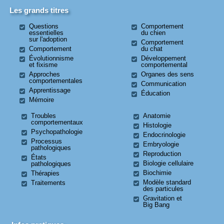
Les grands titres
Questions
Comportement
essentielles
du chien
sur l'adoption
Comportement
Comportement
du chat
Évolutionnisme
Développement
et fixisme
comportemental
Approches
Organes des sens
comportementales
Communication
Apprentissage
Éducation
Mémoire
Troubles
Anatomie
comportementaux
Histologie
Psychopathologie
Endocrinologie
Processus
Embryologie
pathologiques
Reproduction
États
Biologie cellulaire
pathologiques
Biochimie
Thérapies
Modèle standard
Traitements
des particules
Gravitation et
Big Bang