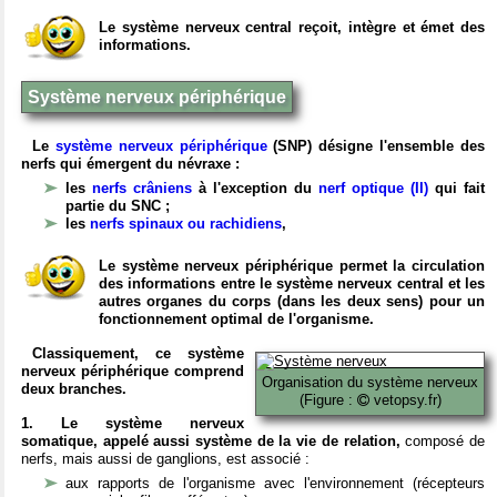
Le système nerveux central reçoit, intègre et émet des
informations.
Système nerveux périphérique
Le
système nerveux périphérique
(SNP) désigne l'ensemble des
nerfs qui émergent du névraxe :
les
nerfs crâniens
à l'exception du
nerf optique (II)
qui fait
partie du SNC ;
les
nerfs spinaux ou rachidiens
,
Le système nerveux périphérique permet la circulation
des informations entre le système nerveux central et les
autres organes du corps (dans les deux sens) pour un
fonctionnement optimal de l'organisme.
Classiquement, ce système
nerveux périphérique comprend
Organisation du système nerveux
deux branches.
(Figure :
vetopsy.fr)
1. Le système nerveux
somatique, appelé aussi système de la vie de relation,
composé de
nerfs, mais aussi de ganglions, est associé :
aux rapports de l'organisme avec l'environnement (récepteurs