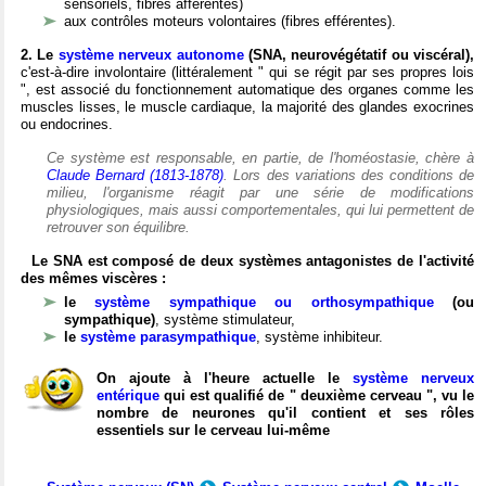
sensoriels, fibres afférentes)
aux contrôles moteurs volontaires (fibres efférentes).
2. Le
système nerveux autonome
(SNA, neurovégétatif ou viscéral),
c'est-à-dire involontaire (littéralement " qui se régit par ses propres lois
", est associé du fonctionnement automatique des organes comme les
muscles lisses, le muscle cardiaque, la majorité des glandes exocrines
ou endocrines.
Ce système est responsable, en partie, de l'homéostasie, chère à
Claude Bernard (1813-1878)
. Lors des variations des conditions de
milieu, l'organisme réagit par une série de modifications
physiologiques, mais aussi comportementales, qui lui permettent de
retrouver son équilibre.
Le SNA est composé de deux systèmes antagonistes de l'activité
des mêmes viscères :
le
système sympathique ou orthosympathique
(ou
sympathique)
, système stimulateur,
le
système parasympathique
, système inhibiteur.
On ajoute à l'heure actuelle le
système nerveux
entérique
qui est qualifié de " deuxième cerveau ", vu le
nombre de neurones qu'il contient et ses rôles
essentiels sur le cerveau lui-même