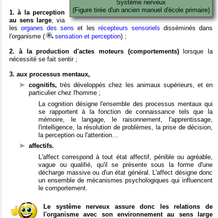
Système nerveux
(Figure tirée d'un ancien manuel d'école primaire)
1. à la perception
au sens large
, via
les
organes des sens
et les
récepteurs sensoriels
disséminés dans
l'organisme (
sensation et perception
) ;
2. à la production d'actes moteurs (comportements)
lorsque la
nécessité se fait sentir ;
3. aux processus mentaux,
cognitifs,
très développés chez les animaux supérieurs, et en
particulier chez l'homme ;
La cognition désigne l'ensemble des processus mentaux qui
se rapportent à la fonction de connaissance tels que la
mémoire, le langage, le raisonnement, l'apprentissage,
l'intelligence, la résolution de problèmes, la prise de décision,
la perception ou l'attention…
affectifs.
L'affect correspond à tout état affectif, pénible ou agréable,
vague ou qualifié, qu'il se présente sous la forme d'une
décharge massive ou d'un état général. L'affect désigne donc
un ensemble de mécanismes psychologiques qui influencent
le comportement.
Le système nerveux assure donc les relations de
l'organisme avec son environnement au sens large