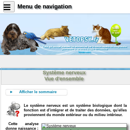
Menu de navigation
News
sur
le site
Celui qui connait vraiment les animaux est par là même capable de comprendre
pleinement le caractère unique de l'homme
Konrad Lorenz
Système nerveux
Vue d'ensemble
► Afficher le sommaire
Le système nerveux est un système biologique dont la
fonction est d'intégrer et de traiter des données, qu'elles
proviennent du monde extérieur ou du milieu intérieur.
Cette analyse
donne naissance :