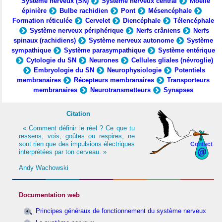
Système nerveux (SN)
Système nerveux central
Moelle
épinière
Bulbe rachidien
Pont
Mésencéphale
Formation réticulée
Cervelet
Diencéphale
Télencéphale
Système nerveux périphérique
Nerfs crâniens
Nerfs
spinaux (rachidiens)
Système nerveux autonome
Système
sympathique
Système parasympathique
Système entérique
Cytologie du SN
Neurones
Cellules gliales (névroglie)
Embryologie du SN
Neurophysiologie
Potentiels
membranaires
Récepteurs membranaires
Transporteurs
membranaires
Neurotransmetteurs
Synapses
Citation
« Comment définir le réel ? Ce que tu
ressens, vois, goûtes ou respires, ne
sont rien que des impulsions électriques
Contact
interprétées par ton cerveau. »
Andy Wachowski
Documentation web
Principes généraux de fonctionnement du système nerveux