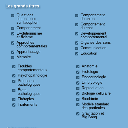
Les grands titres
Questions
Comportement
essentielles
du chien
sur l'adoption
Comportement
Comportement
du chat
Évolutionnisme
Développement
et fixisme
comportemental
Approches
Organes des sens
comportementales
Communication
Apprentissage
Éducation
Mémoire
Troubles
Anatomie
comportementaux
Histologie
Psychopathologie
Endocrinologie
Processus
Embryologie
pathologiques
Reproduction
États
Biologie cellulaire
pathologiques
Biochimie
Thérapies
Modèle standard
Traitements
des particules
Gravitation et
Big Bang